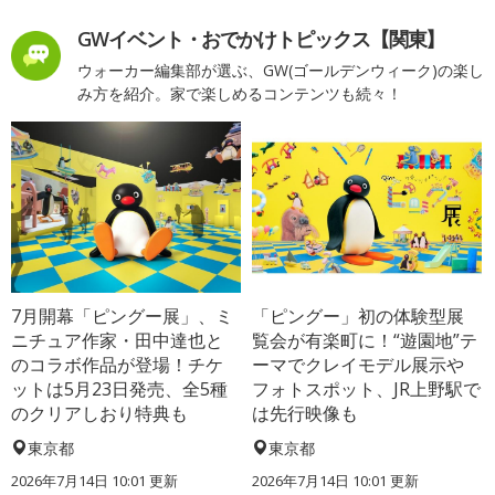
GWイベント・おでかけトピックス【関東】
ウォーカー編集部が選ぶ、GW(ゴールデンウィーク)の楽し
み方を紹介。家で楽しめるコンテンツも続々！
7月開幕「ピングー展」、ミ
「ピングー」初の体験型展
ニチュア作家・田中達也と
覧会が有楽町に！“遊園地”テ
のコラボ作品が登場！チケ
ーマでクレイモデル展示や
ットは5月23日発売、全5種
フォトスポット、JR上野駅で
のクリアしおり特典も
は先行映像も
東京都
東京都
2026年7月14日 10:01 更新
2026年7月14日 10:01 更新