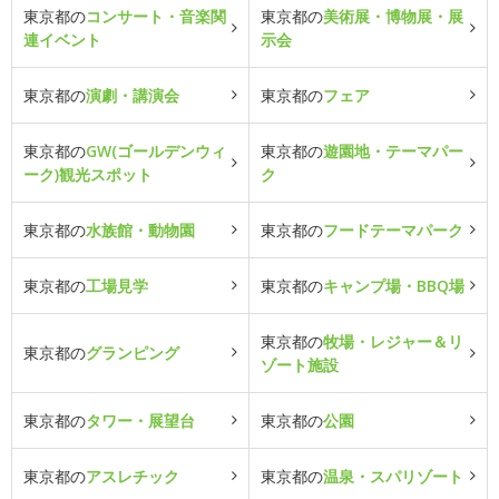
東京都の
コンサート・音楽関
東京都の
美術展・博物展・展
連イベント
示会
東京都の
演劇・講演会
東京都の
フェア
東京都の
GW(ゴールデンウィ
東京都の
遊園地・テーマパー
ーク)観光スポット
ク
東京都の
水族館・動物園
東京都の
フードテーマパーク
東京都の
工場見学
東京都の
キャンプ場・BBQ場
東京都の
牧場・レジャー＆リ
東京都の
グランピング
ゾート施設
東京都の
タワー・展望台
東京都の
公園
東京都の
アスレチック
東京都の
温泉・スパリゾート