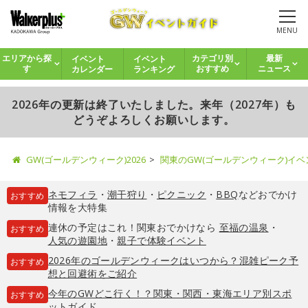
MENU
イベント
イベント
エリアから探
カテゴリ別
最新
カレンダー
ランキング
す
おすすめ
ニュース
2026年の更新は終了いたしました。来年（2027年）も
どうぞよろしくお願いします。
GW(ゴールデンウィーク)2026
関東のGW(ゴールデンウィーク)イ
ネモフィラ
・
潮干狩り
・
ピクニック
・
BBQ
などおでかけ
おすすめ
情報を大特集
連休の予定はこれ！関東おでかけなら
至福の温泉
・
おすすめ
人気の遊園地
・
親子で体験イベント
2026年のゴールデンウィークはいつから？混雑ピーク予
おすすめ
想と回避術をご紹介
今年のGWどこ行く！？関東・関西・東海エリア別スポ
おすすめ
ットガイド