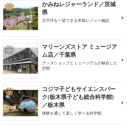
かみねレジャーランド／茨城
1
県
太平洋を一望できる本格レジャー施設
マリーンズストア ミュージア
2
ム店／千葉県
グッズショップとミュージアムが融合した
空間
コジマ子どもサイエンスパー
3
ク(栃木県子ども総合科学館)
／栃木県
体験を通して楽しく学べる科学館