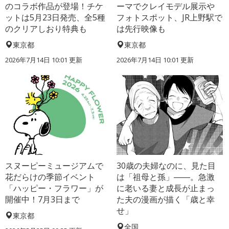
のコラボ作品が登場！チケ
ーマでクレイモデル展示や
ットは5月23日発売、全5種
フォトスポット、JR上野駅で
のクリアしおり特典も
は先行映像も
東京都
東京都
2026年7月14日 10:01 更新
2026年7月14日 10:01 更新
スヌーピーミュージアムで
30歳の夫婦なのに、見た目
花だらけの季節イベント
は「祖母と孫」――。急激
「ハッピー・フラワー」が
に老いる妻と成長が止まっ
開催中！7月3日まで
た夫の漫画が描く「歳と幸
せ」
東京都
全国