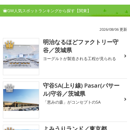
GW人気スポットランキングから探す【関東】
2026/08/06 更新
明治なるほどファクトリー守
1
谷／茨城県
ヨーグルトが製造される工程が見られる
守谷SA(上り線) Pasar(パサー
2
ル)守谷／茨城県
「恵みの森」がコンセプトのSA
よみうりランド／東京都