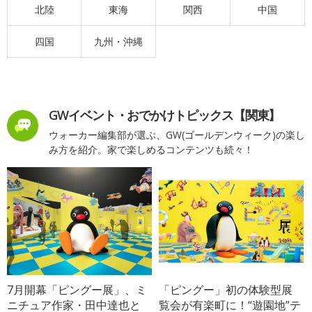
北陸
東海
関西
中国
四国
九州・沖縄
GWイベント・おでかけトピックス【関東】
ウォーカー編集部が選ぶ、GW(ゴールデンウィーク)の楽し
み方を紹介。家で楽しめるコンテンツも続々！
7月開幕「ピングー展」、ミ
「ピングー」初の体験型展
ニチュア作家・田中達也と
覧会が有楽町に！“遊園地”テ