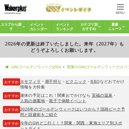
MENU
イベント
イベント
エリアから探
カテゴリ別
最新
カレンダー
ランキング
す
おすすめ
ニュース
2026年の更新は終了いたしました。来年（2027年）も
どうぞよろしくお願いします。
GW(ゴールデンウィーク)2026
関東のGW(ゴールデンウィーク)イ
ネモフィラ
・
潮干狩り
・
ピクニック
・
BBQ
などおでかけ
おすすめ
情報を大特集
連休の予定はこれ！関東おでかけなら
至福の温泉
・
おすすめ
人気の遊園地
・
親子で体験イベント
2026年のゴールデンウィークはいつから？混雑ピーク予
おすすめ
想と回避術をご紹介
今年のGWどこ行く！？関東・関西・東海エリア別スポ
おすすめ
ットガイド