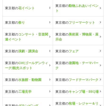
東京都の
動物ふれあいイベン
東京都の
花イベント
ト
東京都の
祭り
東京都の
フリーマーケット
東京都の
コンサート・音楽関
東京都の
美術展・博物展・展
連イベント
示会
東京都の
演劇・講演会
東京都の
フェア
東京都の
GW(ゴールデンウィ
東京都の
遊園地・テーマパー
ーク)観光スポット
ク
東京都の
水族館・動物園
東京都の
フードテーマパーク
東京都の
工場見学
東京都の
キャンプ場・BBQ場
東京都の
牧場・レジャー＆リ
東京都の
グランピング