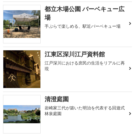
都立木場公園 バーベキュー広
場
手ぶらで楽しめる、駅近バーベキュー場
江東区深川江戸資料館
江戸深川における庶民の生活をリアルに再
現
清澄庭園
岩崎家三代が築いた明治を代表する回遊式
林泉庭園