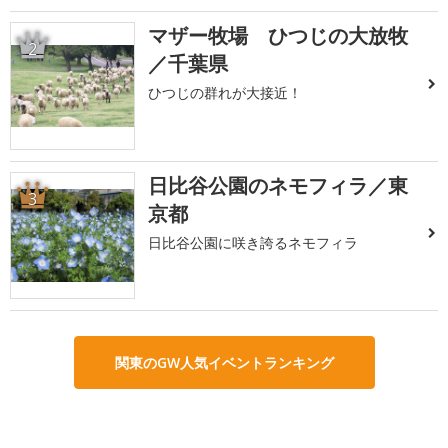
マザー牧場 ひつじの大放牧
2
／千葉県
ひつじの群れが大接近！
日比谷公園のネモフィラ／東
3
京都
日比谷公園に咲き誇るネモフィラ
関東のGW人気イベントランキング