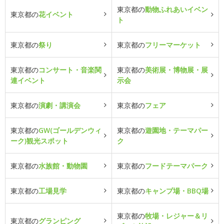
東京都の
動物ふれあいイベン
東京都の
花イベント
ト
東京都の
祭り
東京都の
フリーマーケット
東京都の
コンサート・音楽関
東京都の
美術展・博物展・展
連イベント
示会
東京都の
演劇・講演会
東京都の
フェア
東京都の
GW(ゴールデンウィ
東京都の
遊園地・テーマパー
ーク)観光スポット
ク
東京都の
水族館・動物園
東京都の
フードテーマパーク
東京都の
工場見学
東京都の
キャンプ場・BBQ場
東京都の
牧場・レジャー＆リ
東京都の
グランピング