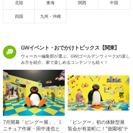
北陸
東海
関西
中国
四国
九州・沖縄
GWイベント・おでかけトピックス【関東】
ウォーカー編集部が選ぶ、GW(ゴールデンウィーク)の楽し
み方を紹介。家で楽しめるコンテンツも続々！
7月開幕「ピングー展」、ミ
「ピングー」初の体験型展
ニチュア作家・田中達也と
覧会が有楽町に！“遊園地”テ