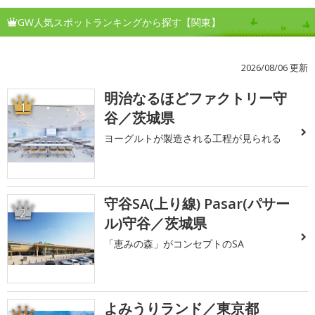
GW人気スポットランキングから探す【関東】
2026/08/06 更新
明治なるほどファクトリー守
1
谷／茨城県
ヨーグルトが製造される工程が見られる
守谷SA(上り線) Pasar(パサー
2
ル)守谷／茨城県
「恵みの森」がコンセプトのSA
よみうりランド／東京都