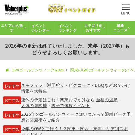
MENU
イベント
イベント
エリアから探
カテゴリ別
最新
カレンダー
ランキング
す
おすすめ
ニュース
2026年の更新は終了いたしました。来年（2027年）も
どうぞよろしくお願いします。
GW(ゴールデンウィーク)2026
関東のGW(ゴールデンウィーク)イ
ネモフィラ
・
潮干狩り
・
ピクニック
・
BBQ
などおでかけ
おすすめ
情報を大特集
連休の予定はこれ！関東おでかけなら
至福の温泉
・
おすすめ
人気の遊園地
・
親子で体験イベント
2026年のゴールデンウィークはいつから？混雑ピーク予
おすすめ
想と回避術をご紹介
今年のGWどこ行く！？関東・関西・東海エリア別スポ
おすすめ
ットガイド