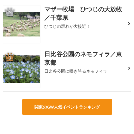
マザー牧場 ひつじの大放牧
2
／千葉県
ひつじの群れが大接近！
日比谷公園のネモフィラ／東
3
京都
日比谷公園に咲き誇るネモフィラ
関東のGW人気イベントランキング