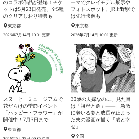
のコラボ作品が登場！チケ
ーマでクレイモデル展示や
ットは5月23日発売、全5種
フォトスポット、JR上野駅で
のクリアしおり特典も
は先行映像も
東京都
東京都
2026年7月14日 10:01 更新
2026年7月14日 10:01 更新
スヌーピーミュージアムで
30歳の夫婦なのに、見た目
花だらけの季節イベント
は「祖母と孫」――。急激
「ハッピー・フラワー」が
に老いる妻と成長が止まっ
開催中！7月3日まで
た夫の漫画が描く「歳と幸
せ」
東京都
全国
2026年5月25日 09:35 更新