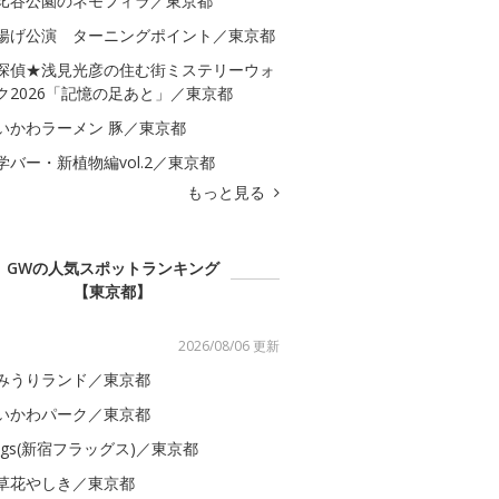
比谷公園のネモフィラ／東京都
揚げ公演 ターニングポイント／東京都
探偵★浅見光彦の住む街ミステリーウォ
ク2026「記憶の足あと」／東京都
いかわラーメン 豚／東京都
学バー・新植物編vol.2／東京都
もっと見る
GWの人気スポットランキング
【東京都】
2026/08/06 更新
みうりランド／東京都
いかわパーク／東京都
lags(新宿フラッグス)／東京都
草花やしき／東京都