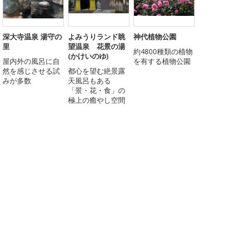
深大寺温泉 湯守の
よみうりランド眺
神代植物公園
里
望温泉 花景の湯
約4800種類の植物
(かけいのゆ)
屋内外の風呂に自
を有する植物公園
然を感じさせる試
都心を望む絶景露
みが多数
天風呂もある
「景・花・食」の
極上の癒やし空間