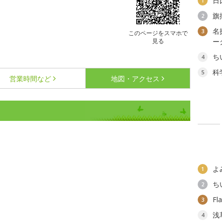
日
1
旗
2
名
3
このページをスマホで
見る
ー
ち
4
科
5
営業時間など
地図・アクセス
よ
1
ち
2
F
3
浅
4