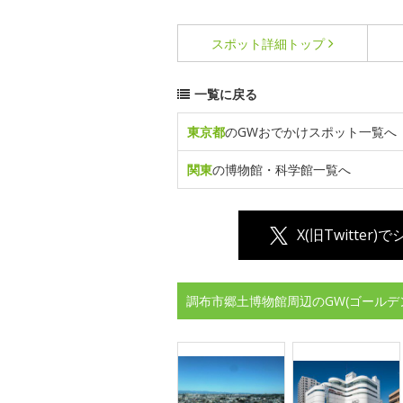
スポット詳細
トップ
一覧に戻る
東京都
のGWおでかけスポット一覧へ
関東
の博物館・科学館一覧へ
X(旧Twitter)
調布市郷土博物館周辺のGW(ゴールデ