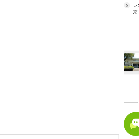
レ
5
京