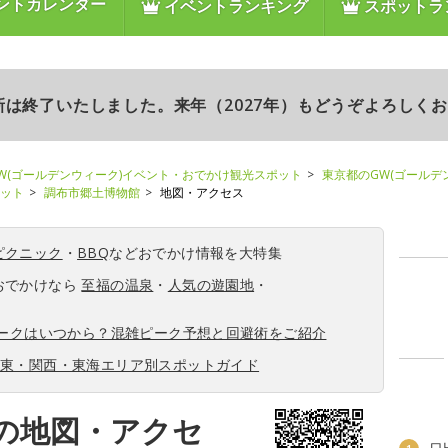
ントカレンダー
イベントランキング
スポットラ
更新は終了いたしました。来年（2027年）もどうぞよろしく
W(ゴールデンウィーク)イベント・おでかけ観光スポット
東京都のGW(ゴールデ
ポット
調布市郷土博物館
地図・アクセス
ピクニック
・
BBQ
などおでかけ情報を大特集
おでかけなら
至福の温泉
・
人気の遊園地
・
ィークはいつから？混雑ピーク予想と回避術をご紹介
関東・関西・東海エリア別スポットガイド
の地図・アクセ