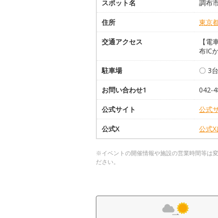
スポット名
調布
住所
東京
交通アクセス
【電
布IC
駐車場
〇 3
お問い合わせ1
042-4
公式サイト
公式
公式X
公式
※イベントの開催情報や施設の営業時間等は
ださい。