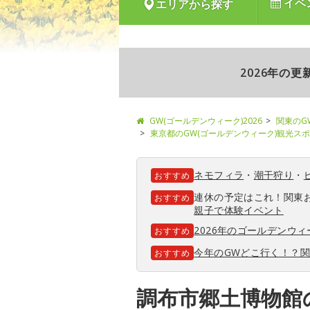
イベ
エリアから探す
2026年の
GW(ゴールデンウィーク)2026
関東のG
東京都のGW(ゴールデンウィーク)観光ス
ネモフィラ
・
潮干狩り
・
おすすめ
連休の予定はこれ！関東
おすすめ
親子で体験イベント
2026年のゴールデンウ
おすすめ
今年のGWどこ行く！？
おすすめ
調布市郷土博物館