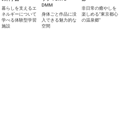
DMM
暮らしを支えるエ
非日常の癒やしを
ネルギーについて
身体ごと作品に没
楽しめる”東京都心
学べる体験型学習
入できる魅力的な
の温泉郷”
施設
空間