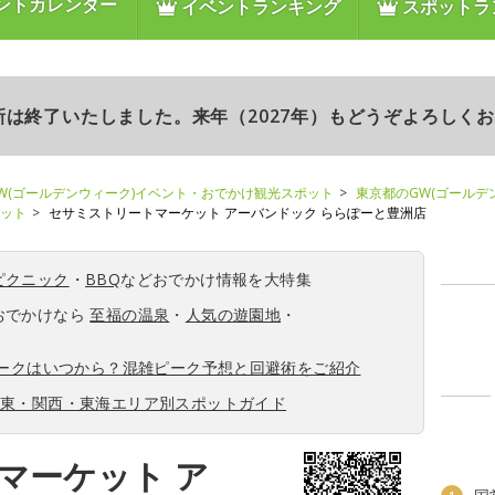
ントカレンダー
イベントランキング
スポットラ
更新は終了いたしました。来年（2027年）もどうぞよろしく
W(ゴールデンウィーク)イベント・おでかけ観光スポット
東京都のGW(ゴールデ
ポット
セサミストリートマーケット アーバンドック ららぽーと豊洲店
ピクニック
・
BBQ
などおでかけ情報を大特集
おでかけなら
至福の温泉
・
人気の遊園地
・
ィークはいつから？混雑ピーク予想と回避術をご紹介
関東・関西・東海エリア別スポットガイド
マーケット ア