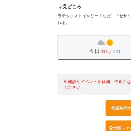
見どころ
ラテックストイやリードなど、「セサ
れる。
今日
33℃
／
23℃
※施設やイベントが休園・中止に
ください。
営業時間
地図・ア