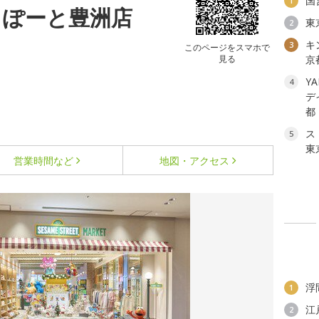
国
1
らぽーと豊洲店
東
2
キ
3
このページをスマホで
見る
京
YA
4
デ
都
ス
5
東
営業時間など
地図・アクセス
浮
1
江
2