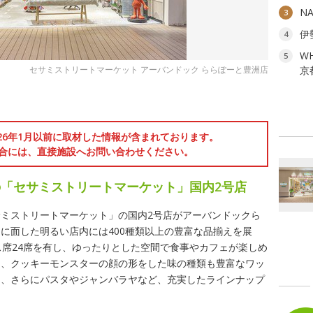
N
3
伊
4
W
5
セサミストリートマーケット アーバンドック ららぽーと豊洲店
京
ン
026年1月以前に取材した情報が含まれております。
合には、直接施設へお問い合わせください。
「セサミストリートマーケット」国内2号店
ミストリートマーケット」の国内2号店がアーバンドックら
に面した明るい店内には400種類以上の豊富な品揃えを展
ス席24席を有し、ゆったりとした空間で食事やカフェが楽しめ
モ、クッキーモンスターの顔の形をした味の種類も豊富なワッ
ー、さらにパスタやジャンバラヤなど、充実したラインナップ