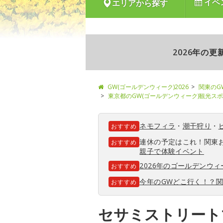
イベ
エリアから探す
2026年の
GW(ゴールデンウィーク)2026
関東のG
東京都のGW(ゴールデンウィーク)観光ス
ネモフィラ
・
潮干狩り
・
おすすめ
連休の予定はこれ！関東
おすすめ
親子で体験イベント
2026年のゴールデンウ
おすすめ
今年のGWどこ行く！？
おすすめ
セサミストリート