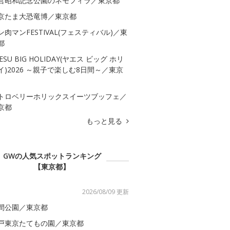
営昭和記念公園のネモフィラ／東京都
京たま大恐竜博／東京都
ン肉マンFESTIVAL(フェスティバル)／東
都
ESU BIG HOLIDAY(ヤエス ビッグ ホリ
イ)2026 ～親子で楽しむ8日間～／東京
トロベリーホリックスイーツブッフェ／
京都
もっと見る
GWの人気スポットランキング
【東京都】
2026/08/09 更新
間公園／東京都
戸東京たてもの園／東京都