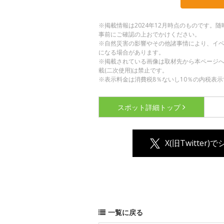
※掲載情報は2024年12月時点のものです
事前にご確認の上おでかけください。
※自然災害の影響やその他諸事情により、イ
になる場合があります。
※掲載されている画像は取材先から本ページ
載(二次使用)は禁止です。
※表示料金は消費税8％ないし10％の内税表示
スポット詳細
トップ
X(旧Twitter)
一覧に戻る