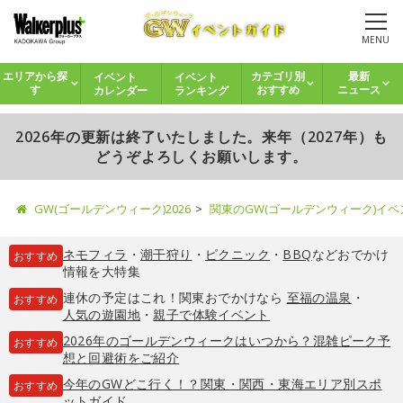
MENU
イベント
イベント
エリアから探
カテゴリ別
最新
カレンダー
ランキング
す
おすすめ
ニュース
2026年の更新は終了いたしました。来年（2027年）も
どうぞよろしくお願いします。
GW(ゴールデンウィーク)2026
関東のGW(ゴールデンウィーク)イ
ネモフィラ
・
潮干狩り
・
ピクニック
・
BBQ
などおでかけ
おすすめ
情報を大特集
連休の予定はこれ！関東おでかけなら
至福の温泉
・
おすすめ
人気の遊園地
・
親子で体験イベント
2026年のゴールデンウィークはいつから？混雑ピーク予
おすすめ
想と回避術をご紹介
今年のGWどこ行く！？関東・関西・東海エリア別スポ
おすすめ
ットガイド