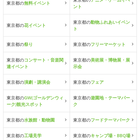
東京都の
無料イベント
ント
東京都の
動物ふれあいイベン
東京都の
花イベント
ト
東京都の
祭り
東京都の
フリーマーケット
東京都の
コンサート・音楽関
東京都の
美術展・博物展・展
連イベント
示会
東京都の
演劇・講演会
東京都の
フェア
東京都の
GW(ゴールデンウィ
東京都の
遊園地・テーマパー
ーク)観光スポット
ク
東京都の
水族館・動物園
東京都の
フードテーマパーク
東京都の
工場見学
東京都の
キャンプ場・BBQ場