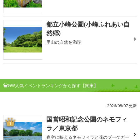
都立小峰公園(小峰ふれあい自
然郷)
里山の自然を満喫
GW人気イベントランキングから探す【関東】
2026/08/07 更新
国営昭和記念公園のネモフィ
1
ラ／東京都
春空に映えるネモフィラと花のブーケガー