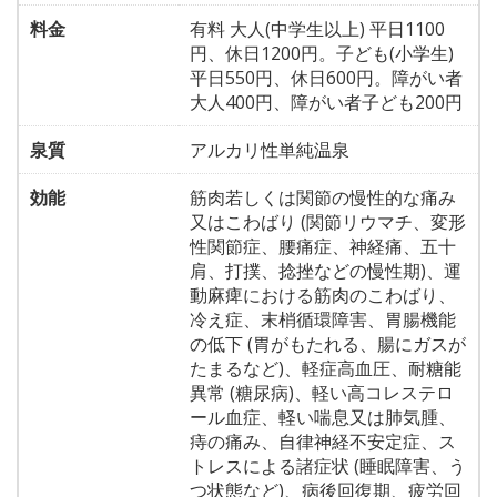
料金
有料 大人(中学生以上) 平日1100
円、休日1200円。子ども(小学生)
平日550円、休日600円。障がい者
大人400円、障がい者子ども200円
泉質
アルカリ性単純温泉
効能
筋肉若しくは関節の慢性的な痛み
又はこわばり (関節リウマチ、変形
性関節症、腰痛症、神経痛、五十
肩、打撲、捻挫などの慢性期)、運
動麻痺における筋肉のこわばり、
冷え症、末梢循環障害、胃腸機能
の低下 (胃がもたれる、腸にガスが
たまるなど)、軽症高血圧、耐糖能
異常 (糖尿病)、軽い高コレステロ
ール血症、軽い喘息又は肺気腫、
痔の痛み、自律神経不安定症、ス
トレスによる諸症状 (睡眠障害、う
つ状態など)、病後回復期、疲労回