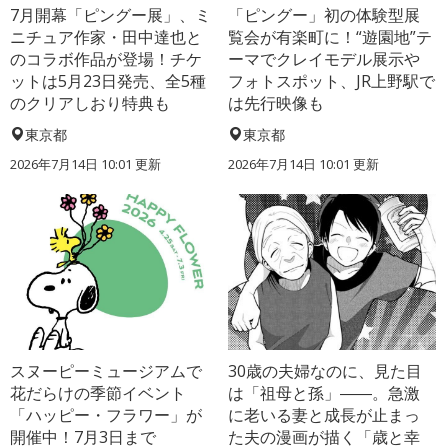
7月開幕「ピングー展」、ミ
「ピングー」初の体験型展
ニチュア作家・田中達也と
覧会が有楽町に！“遊園地”テ
のコラボ作品が登場！チケ
ーマでクレイモデル展示や
ットは5月23日発売、全5種
フォトスポット、JR上野駅で
のクリアしおり特典も
は先行映像も
東京都
東京都
2026年7月14日 10:01 更新
2026年7月14日 10:01 更新
スヌーピーミュージアムで
30歳の夫婦なのに、見た目
花だらけの季節イベント
は「祖母と孫」――。急激
「ハッピー・フラワー」が
に老いる妻と成長が止まっ
開催中！7月3日まで
た夫の漫画が描く「歳と幸