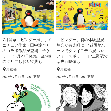
7月開幕「ピングー展」、ミ
「ピングー」初の体験型展
ニチュア作家・田中達也と
覧会が有楽町に！“遊園地”テ
のコラボ作品が登場！チケ
ーマでクレイモデル展示や
ットは5月23日発売、全5種
フォトスポット、JR上野駅で
のクリアしおり特典も
は先行映像も
東京都
東京都
2026年7月14日 10:01 更新
2026年7月14日 10:01 更新