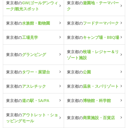
東京都の
GW(ゴールデンウィ
東京都の
遊園地・テーマパー
ーク)観光スポット
ク
東京都の
水族館・動物園
東京都の
フードテーマパーク
東京都の
工場見学
東京都の
キャンプ場・BBQ場
東京都の
牧場・レジャー＆リ
東京都の
グランピング
ゾート施設
東京都の
タワー・展望台
東京都の
公園
東京都の
アスレチック
東京都の
温泉・スパリゾート
東京都の
道の駅・SA/PA
東京都の
博物館・科学館
東京都の
アウトレット・ショ
東京都の
商業施設・百貨店
ッピングモール