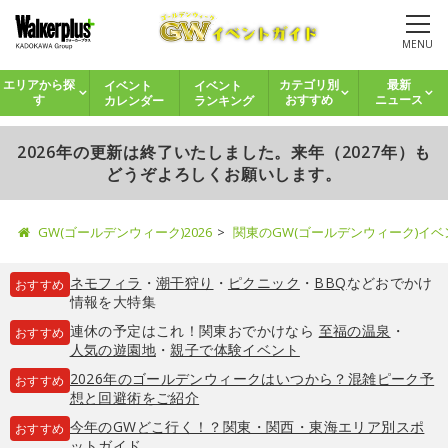
MENU
イベント
イベント
エリアから探
カテゴリ別
最新
カレンダー
ランキング
す
おすすめ
ニュース
2026年の更新は終了いたしました。来年（2027年）も
どうぞよろしくお願いします。
GW(ゴールデンウィーク)2026
関東のGW(ゴールデンウィーク)イ
ネモフィラ
・
潮干狩り
・
ピクニック
・
BBQ
などおでかけ
おすすめ
情報を大特集
連休の予定はこれ！関東おでかけなら
至福の温泉
・
おすすめ
人気の遊園地
・
親子で体験イベント
2026年のゴールデンウィークはいつから？混雑ピーク予
おすすめ
想と回避術をご紹介
今年のGWどこ行く！？関東・関西・東海エリア別スポ
おすすめ
ットガイド