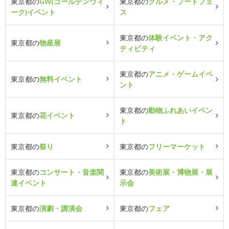
東京都の
GW(ゴールデンウィ
東京都の
グルメ・フードフェ
ーク)イベント
ス
東京都の
体験イベント・アク
東京都の
物産展
ティビティ
東京都の
アニメ・ゲームイベ
東京都の
無料イベント
ント
東京都の
動物ふれあいイベン
東京都の
花イベント
ト
東京都の
祭り
東京都の
フリーマーケット
東京都の
コンサート・音楽関
東京都の
美術展・博物展・展
連イベント
示会
東京都の
演劇・講演会
東京都の
フェア