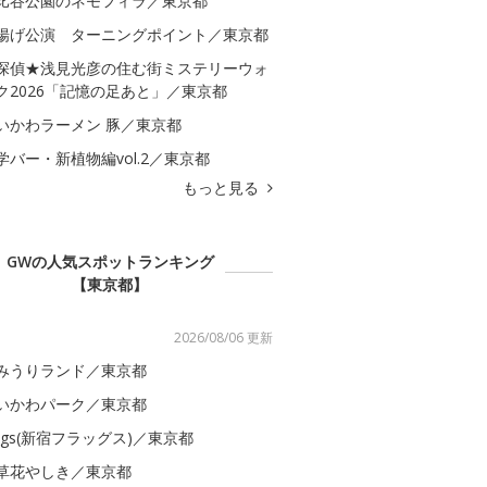
比谷公園のネモフィラ／東京都
揚げ公演 ターニングポイント／東京都
探偵★浅見光彦の住む街ミステリーウォ
ク2026「記憶の足あと」／東京都
いかわラーメン 豚／東京都
学バー・新植物編vol.2／東京都
もっと見る
GWの人気スポットランキング
【東京都】
2026/08/06 更新
みうりランド／東京都
いかわパーク／東京都
lags(新宿フラッグス)／東京都
草花やしき／東京都