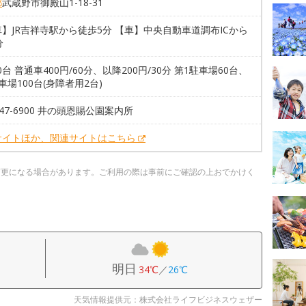
都
武蔵野市御殿山1-18-31
】JR吉祥寺駅から徒歩5分 【車】中央自動車道調布ICから
分
60台 普通車400円/60分、以降200円/30分 第1駐車場60台、
車場100台(身障者用2台)
2-47-6900 井の頭恩賜公園案内所
サイトほか、関連サイトはこちら
変更になる場合があります。ご利用の際は事前にご確認の上おでかけく
明日
34℃
／
26℃
天気情報提供元：株式会社ライフビジネスウェザー