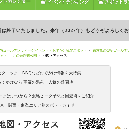
ントカレンダー
イベントランキング
スポットラ
更新は終了いたしました。来年（2027年）もどうぞよろしく
W(ゴールデンウィーク)イベント・おでかけ観光スポット
東京都のGW(ゴールデ
ポット
井の頭恩賜公園
地図・アクセス
ピクニック
・
BBQ
などおでかけ情報を大特集
おでかけなら
至福の温泉
・
人気の遊園地
・
ィークはいつから？混雑ピーク予想と回避術をご紹介
関東・関西・東海エリア別スポットガイド
地図・アクセス