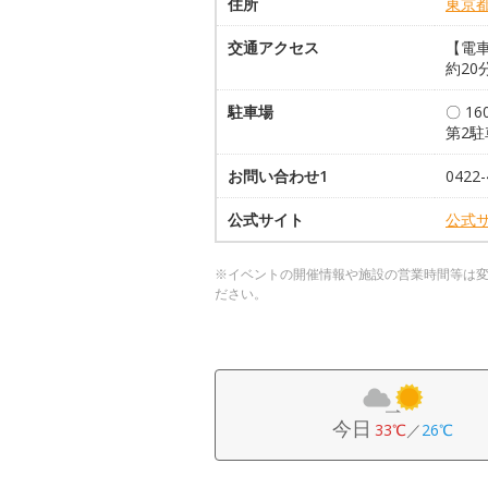
住所
東京
交通アクセス
【電車
約20
駐車場
〇 1
第2駐
お問い合わせ1
042
公式サイト
公式
※イベントの開催情報や施設の営業時間等は
ださい。
今日
33℃
／
26℃