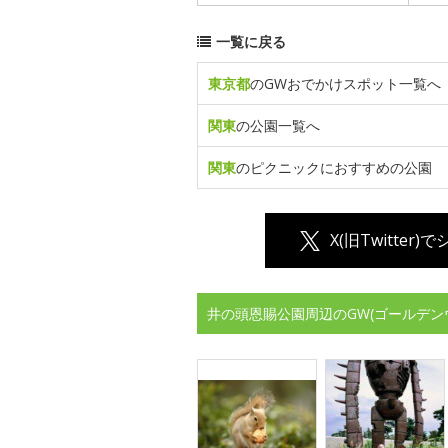
一覧に戻る
東京都
のGWおでかけスポット一覧へ
関東
の公園一覧へ
関東
のピクニックにおすすめの公園
X(旧Twitter)
井の頭恩賜公園周辺のGW(ゴールデン