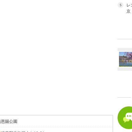
レ
5
京
頭恩賜公園