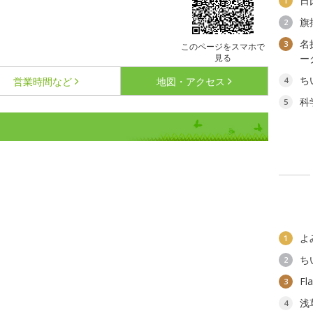
日
1
旗
2
名
3
このページをスマホで
見る
ー
ち
営業時間など
地図・アクセス
4
科
5
よ
1
ち
2
F
3
浅
4