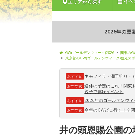
イベ
エリアから探す
2026年の
GW(ゴールデンウィーク)2026
関東のG
東京都のGW(ゴールデンウィーク)観光ス
ネモフィラ
・
潮干狩り
・
おすすめ
連休の予定はこれ！関東
おすすめ
親子で体験イベント
2026年のゴールデンウ
おすすめ
今年のGWどこ行く！？
おすすめ
井の頭恩賜公園の