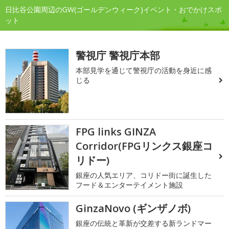
日比谷公園周辺のGW(ゴールデンウィーク)イベント・おでかけスポ
ット
警視庁 警視庁本部
本部見学を通じて警視庁の活動を身近に感
じる
FPG links GINZA
Corridor(FPGリンクス銀座コ
リドー)
銀座の人気エリア、コリドー街に誕生した
フード＆エンターテイメント施設
GinzaNovo (ギンザノボ)
銀座の伝統と革新が交差する新ランドマー