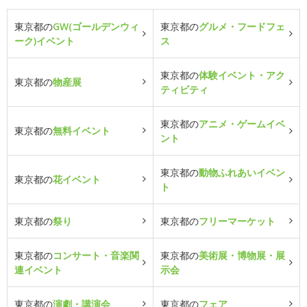
東京都の
GW(ゴールデンウィ
東京都の
グルメ・フードフェ
ーク)イベント
ス
東京都の
体験イベント・アク
東京都の
物産展
ティビティ
東京都の
アニメ・ゲームイベ
東京都の
無料イベント
ント
東京都の
動物ふれあいイベン
東京都の
花イベント
ト
東京都の
祭り
東京都の
フリーマーケット
東京都の
コンサート・音楽関
東京都の
美術展・博物展・展
連イベント
示会
東京都の
演劇・講演会
東京都の
フェア