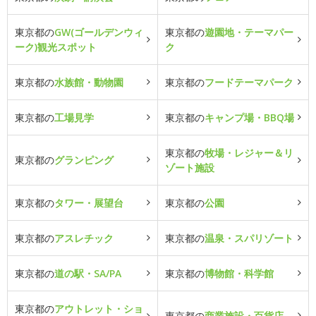
東京都の
GW(ゴールデンウィ
東京都の
遊園地・テーマパー
ーク)観光スポット
ク
東京都の
水族館・動物園
東京都の
フードテーマパーク
東京都の
工場見学
東京都の
キャンプ場・BBQ場
東京都の
牧場・レジャー＆リ
東京都の
グランピング
ゾート施設
東京都の
タワー・展望台
東京都の
公園
東京都の
アスレチック
東京都の
温泉・スパリゾート
東京都の
道の駅・SA/PA
東京都の
博物館・科学館
東京都の
アウトレット・ショ
東京都の
商業施設・百貨店