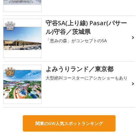
守谷SA(上り線) Pasar(パサー
2
ル)守谷／茨城県
「恵みの森」がコンセプトのSA
よみうりランド／東京都
3
大型絶叫コースターにアシカショーもあり
関東のGW人気スポットランキング