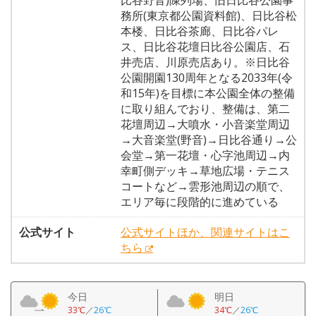
比谷野音)陳列場、旧日比谷公園事
務所(東京都公園資料館)、日比谷松
本楼、日比谷茶廊、日比谷パレ
ス、日比谷花壇日比谷公園店、石
井売店、川原売店あり。※日比谷
公園開園130周年となる2033年(令
和15年)を目標に本公園全体の整備
に取り組んでおり、整備は、第二
花壇周辺→大噴水・小音楽堂周辺
→大音楽堂(野音)→日比谷通り→公
会堂→第一花壇・心字池周辺→内
幸町側デッキ→草地広場・テニス
コートなど→雲形池周辺の順で、
エリア毎に段階的に進めている
公式サイト
公式サイトほか、関連サイトはこ
ちら
今日
明日
33℃
／
26℃
34℃
／
26℃