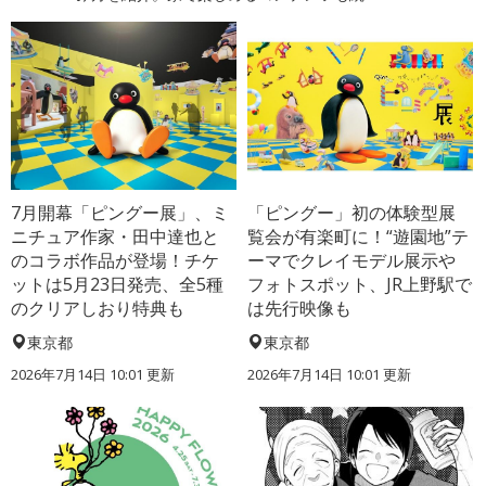
7月開幕「ピングー展」、ミ
「ピングー」初の体験型展
ニチュア作家・田中達也と
覧会が有楽町に！“遊園地”テ
のコラボ作品が登場！チケ
ーマでクレイモデル展示や
ットは5月23日発売、全5種
フォトスポット、JR上野駅で
のクリアしおり特典も
は先行映像も
東京都
東京都
2026年7月14日 10:01 更新
2026年7月14日 10:01 更新