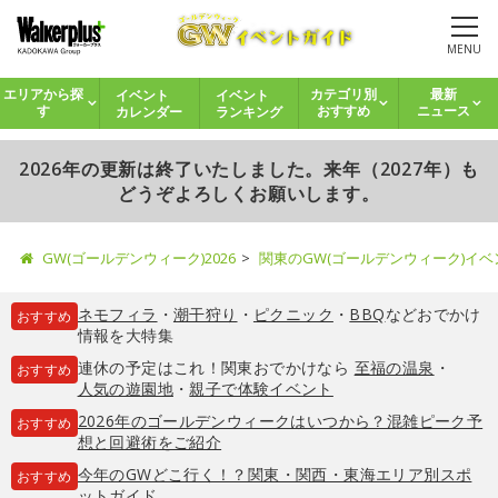
MENU
イベント
イベント
エリアから探
カテゴリ別
最新
カレンダー
ランキング
す
おすすめ
ニュース
2026年の更新は終了いたしました。来年（2027年）も
どうぞよろしくお願いします。
GW(ゴールデンウィーク)2026
関東のGW(ゴールデンウィーク)イ
ネモフィラ
・
潮干狩り
・
ピクニック
・
BBQ
などおでかけ
おすすめ
情報を大特集
連休の予定はこれ！関東おでかけなら
至福の温泉
・
おすすめ
人気の遊園地
・
親子で体験イベント
2026年のゴールデンウィークはいつから？混雑ピーク予
おすすめ
想と回避術をご紹介
今年のGWどこ行く！？関東・関西・東海エリア別スポ
おすすめ
ットガイド