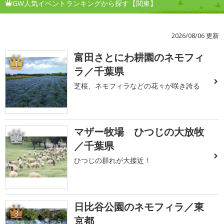
GW人気イベントランキングから探す【関東】
2026/08/06 更新
富田さとにわ耕園のネモフィ
1
ラ／千葉県
芝桜、ネモフィラなどの花々が咲き誇る
マザー牧場 ひつじの大放牧
2
／千葉県
ひつじの群れが大接近！
日比谷公園のネモフィラ／東
3
京都