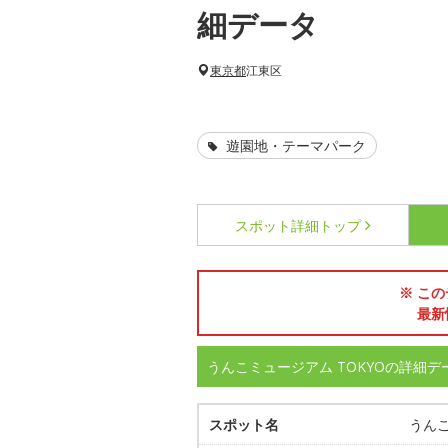
細データ
東京都
江東区
遊園地・テーマパーク
スポット詳細
トップ
※ この
最新
うんこミュージアム TOKYOの詳細デ
スポット名
うんこ