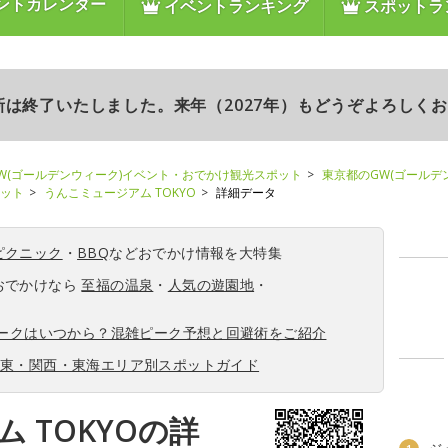
ントカレンダー
イベントランキング
スポットラ
更新は終了いたしました。来年（2027年）もどうぞよろしく
W(ゴールデンウィーク)イベント・おでかけ観光スポット
東京都のGW(ゴールデ
ポット
うんこミュージアム TOKYO
詳細データ
ピクニック
・
BBQ
などおでかけ情報を大特集
おでかけなら
至福の温泉
・
人気の遊園地
・
ィークはいつから？混雑ピーク予想と回避術をご紹介
関東・関西・東海エリア別スポットガイド
 TOKYOの詳