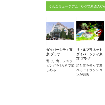
うんこミュージアム TOKYO周辺の
ダイバーシティ東
リトルプラネット
京 プラザ
ダイバーシティ東
京 プラザ
遊ぶ、食、ショッ
ピングを1カ所で楽
頭と体を使って遊
しめる
べるアトラクショ
ンが充実