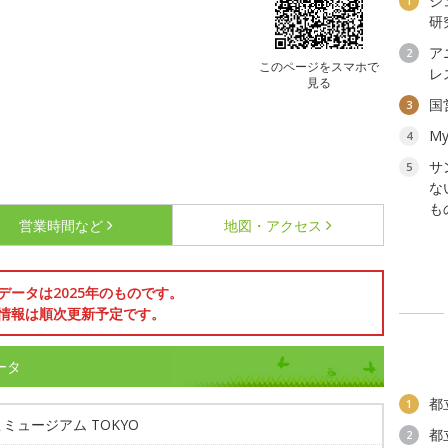
ジ
1
研
ア
2
このページをスマホで
レ
見る
国
3
My
4
サ
5
な
も
営業時間など
地図・アクセス
データは2025年のものです。
情報は順次更新予定です。
ータ
都
1
ミュージアム TOKYO
都
2