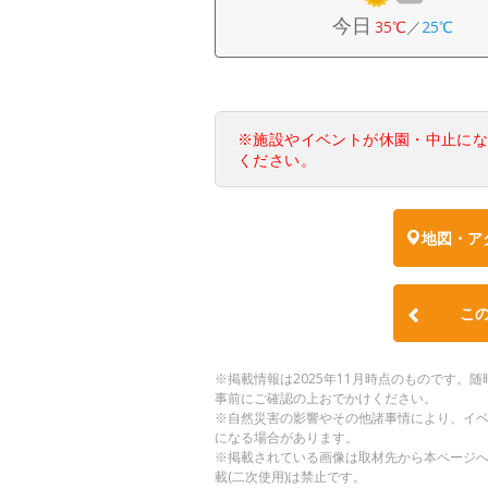
今日
35℃
／
25℃
※施設やイベントが休園・中止に
ください。
地図・ア
こ
※掲載情報は2025年11月時点のものです
事前にご確認の上おでかけください。
※自然災害の影響やその他諸事情により、イ
になる場合があります。
※掲載されている画像は取材先から本ページ
載(二次使用)は禁止です。