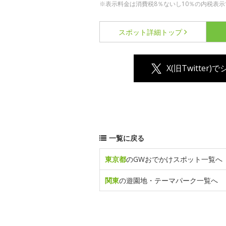
※表示料金は消費税8％ないし10％の内税表示
スポット詳細
トップ
X(旧Twitter)
一覧に戻る
東京都
のGWおでかけスポット一覧へ
関東
の遊園地・テーマパーク一覧へ