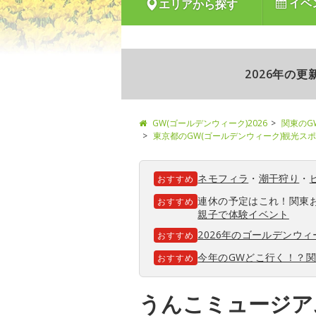
イベ
エリアから探す
2026年の
GW(ゴールデンウィーク)2026
関東のG
東京都のGW(ゴールデンウィーク)観光ス
ネモフィラ
・
潮干狩り
・
おすすめ
連休の予定はこれ！関東
おすすめ
親子で体験イベント
2026年のゴールデンウ
おすすめ
今年のGWどこ行く！？
おすすめ
うんこミュージアム