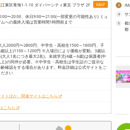
MAP
都
江東区青海1-1-10 ダイバーシティ東京 プラザ 2F
I
3
サ
4
0:00〜20:00、休日9:00〜21:00(一部変更の可能性あり) ミュ
アムへの最終入場は営業時間1時間前まで
都
5
都
大人2000円〜2800円、中学生・高校生1500～1600円、子
4歳以上)1100～1200円 ※入場日により価格が変動。3歳以
(大人1名につき最大2名)。未就学児(4歳～6歳)は保護者(中
以上)の同伴が必要。※中学生・高校生は学生証のご提示な
年齢確認をする場合があります。料金詳細は公式サイトをご
ください
。
サイトほか、関連サイトはこちら
Xはこちら