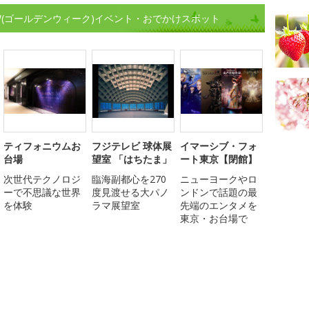
GW(ゴールデンウィーク)イベント・おでかけスポット
ティフォニウムお
フジテレビ 球体展
イマーシブ・フォ
台場
望室 「はちたま」
ート東京【閉館】
次世代テクノロジ
臨海副都心を270
ニューヨークやロ
ーで不思議な世界
度見渡せる大パノ
ンドンで話題の最
を体験
ラマ展望室
先端のエンタメを
東京・お台場で