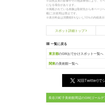
※自然災害の影響やその他諸事情により、イ
になる場合があります。
※掲載されている画像は取材先から本ページ
載(二次使用)は禁止です。
※表示料金は消費税8％ないし10％の内税表示
スポット詳細
トップ
一覧に戻る
東京都
のGWおでかけスポット一覧へ
関東
の美術館一覧へ
X(旧Twitter)
長谷川町子美術館周辺のGW(ゴールデ