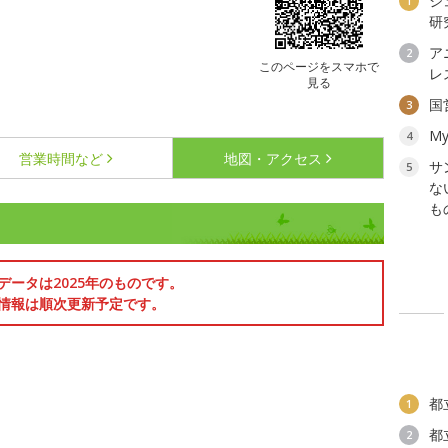
ジ
1
研
ア
2
このページをスマホで
レ
見る
国
3
My
4
営業時間など
地図・アクセス
サ
5
な
も
データは2025年のものです。
情報は順次更新予定です。
都
1
都
2