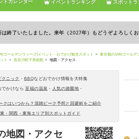
ントカレンダー
イベントランキング
スポットラ
更新は終了いたしました。来年（2027年）もどうぞよろしく
W(ゴールデンウィーク)イベント・おでかけ観光スポット
東京都のGW(ゴールデ
ポット
長谷川町子美術館
地図・アクセス
ピクニック
・
BBQ
などおでかけ情報を大特集
おでかけなら
至福の温泉
・
人気の遊園地
・
ィークはいつから？混雑ピーク予想と回避術をご紹介
関東・関西・東海エリア別スポットガイド
の地図・アクセ