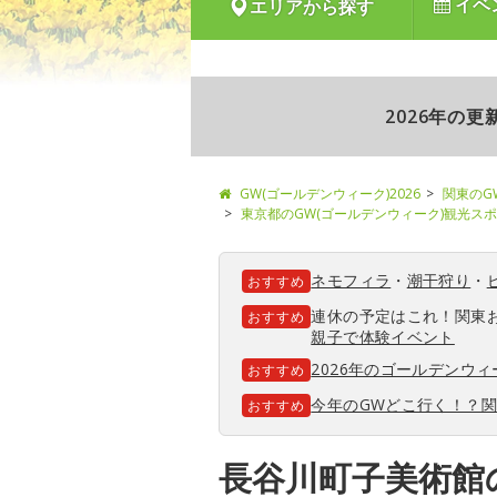
イベ
エリアから探す
2026年の
GW(ゴールデンウィーク)2026
関東のG
東京都のGW(ゴールデンウィーク)観光ス
ネモフィラ
・
潮干狩り
・
おすすめ
連休の予定はこれ！関東
おすすめ
親子で体験イベント
2026年のゴールデンウ
おすすめ
今年のGWどこ行く！？
おすすめ
長谷川町子美術館