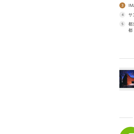
I
3
サ
4
都
5
都