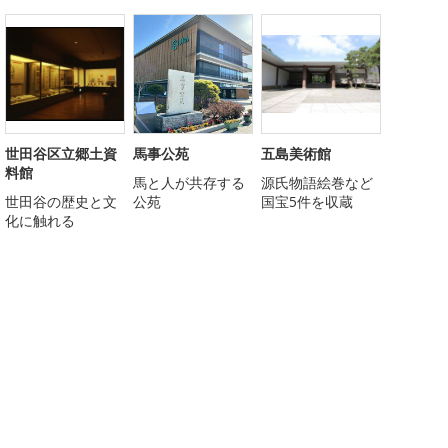
世田谷区立郷土資
馬事公苑
五島美術館
料館
馬と人が共存する
源氏物語絵巻など
世田谷の歴史と文
公苑
国宝5件を収蔵
化に触れる