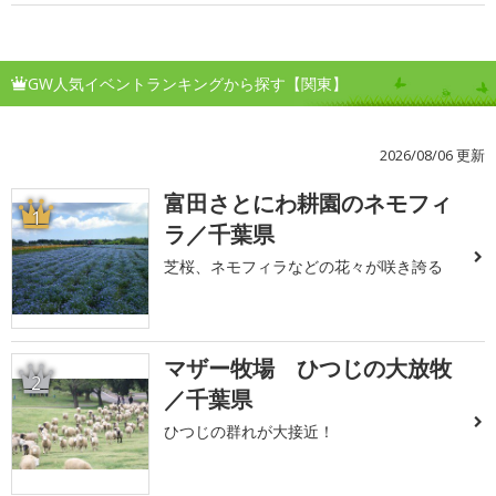
GW人気イベントランキングから探す【関東】
2026/08/06 更新
富田さとにわ耕園のネモフィ
1
ラ／千葉県
芝桜、ネモフィラなどの花々が咲き誇る
マザー牧場 ひつじの大放牧
2
／千葉県
ひつじの群れが大接近！