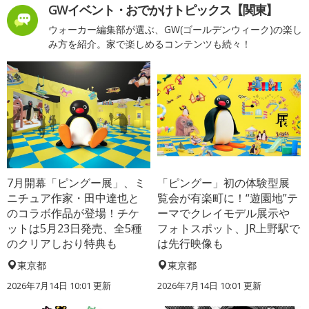
GWイベント・おでかけトピックス【関東】
ウォーカー編集部が選ぶ、GW(ゴールデンウィーク)の楽し
み方を紹介。家で楽しめるコンテンツも続々！
7月開幕「ピングー展」、ミ
「ピングー」初の体験型展
ニチュア作家・田中達也と
覧会が有楽町に！“遊園地”テ
のコラボ作品が登場！チケ
ーマでクレイモデル展示や
ットは5月23日発売、全5種
フォトスポット、JR上野駅で
のクリアしおり特典も
は先行映像も
東京都
東京都
2026年7月14日 10:01 更新
2026年7月14日 10:01 更新