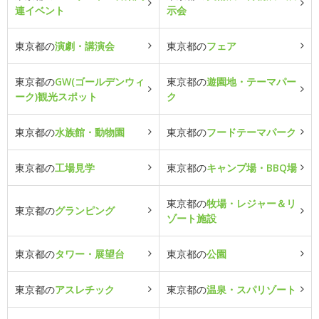
連イベント
示会
東京都の
演劇・講演会
東京都の
フェア
東京都の
GW(ゴールデンウィ
東京都の
遊園地・テーマパー
ーク)観光スポット
ク
東京都の
水族館・動物園
東京都の
フードテーマパーク
東京都の
工場見学
東京都の
キャンプ場・BBQ場
東京都の
牧場・レジャー＆リ
東京都の
グランピング
ゾート施設
東京都の
タワー・展望台
東京都の
公園
東京都の
アスレチック
東京都の
温泉・スパリゾート