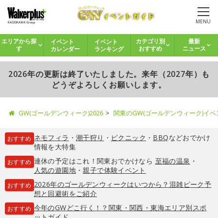
MENU
イベント
イベント
エリアから探
カテゴリ別
最新
カレンダー
ランキング
す
おすすめ
ニュース
2026年の更新は終了いたしました。来年（2027年）も
どうぞよろしくお願いします。
GW(ゴールデンウィーク)2026
関東のGW(ゴールデンウィーク)イ
ネモフィラ
・
潮干狩り
・
ピクニック
・
BBQ
などおでかけ
おすすめ
情報を大特集
連休の予定はこれ！関東おでかけなら
至福の温泉
・
おすすめ
人気の遊園地
・
親子で体験イベント
2026年のゴールデンウィークはいつから？混雑ピーク予
おすすめ
想と回避術をご紹介
今年のGWどこ行く！？関東・関西・東海エリア別スポ
おすすめ
ットガイド