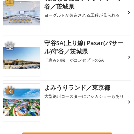
1
谷／茨城県
ヨーグルトが製造される工程が見られる
守谷SA(上り線) Pasar(パサー
2
ル)守谷／茨城県
「恵みの森」がコンセプトのSA
よみうりランド／東京都
3
大型絶叫コースターにアシカショーもあり