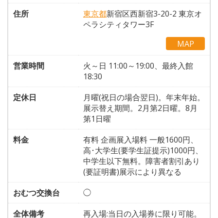
住所
東京都
新宿区西新宿3-20-2 東京オ
ペラシティタワー3F
MAP
営業時間
火～日 11:00～19:00、最終入館
18:30
定休日
月曜(祝日の場合翌日)。年末年始。
展示替え期間。2月第2日曜。8月
第1日曜
料金
有料 企画展入場料 一般1600円、
高･大学生(要学生証提示)1000円、
中学生以下無料。障害者割引あり
(要証明書)展示により異なる
おむつ交換台
◯
全体備考
再入場:当日の入場券に限り可能。