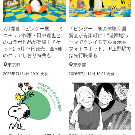
7月開幕「ピングー展」、ミ
「ピングー」初の体験型展
ニチュア作家・田中達也と
覧会が有楽町に！“遊園地”テ
のコラボ作品が登場！チケ
ーマでクレイモデル展示や
ットは5月23日発売、全5種
フォトスポット、JR上野駅で
のクリアしおり特典も
は先行映像も
東京都
東京都
2026年7月14日 10:01 更新
2026年7月14日 10:01 更新