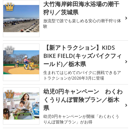
大竹海岸鉾田海水浴場の潮干
1
狩り／茨城県
放流型で誰でも楽しめる安心の潮干狩り体
験
【新アトラクション】KIDS
2
BIKE FIELD(キッズバイクフィ
ールド)／栃木県
生まれてはじめてのバイクに挑戦できるア
トラクションが2026年3月に登場
幼児0円キャンペーン わくわ
3
くうりんぼ冒険プラン／栃木
県
幼児0円キャンペーンが開催「わくわくう
りんぼ冒険プラン」がお得