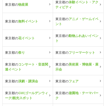
東京都の
体験イベント・アク
東京都の
物産展
ティビティ
東京都の
アニメ・ゲームイベ
東京都の
無料イベント
ント
東京都の
動物ふれあいイベン
東京都の
花イベント
ト
東京都の
祭り
東京都の
フリーマーケット
東京都の
コンサート・音楽関
東京都の
美術展・博物展・展
連イベント
示会
東京都の
演劇・講演会
東京都の
フェア
東京都の
GW(ゴールデンウィ
東京都の
遊園地・テーマパー
ーク)観光スポット
ク