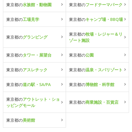
東京都の
水族館・動物園
東京都の
フードテーマパーク
東京都の
工場見学
東京都の
キャンプ場・BBQ場
東京都の
牧場・レジャー＆リ
東京都の
グランピング
ゾート施設
東京都の
タワー・展望台
東京都の
公園
東京都の
アスレチック
東京都の
温泉・スパリゾート
東京都の
道の駅・SA/PA
東京都の
博物館・科学館
東京都の
アウトレット・ショ
東京都の
商業施設・百貨店
ッピングモール
東京都の
美術館