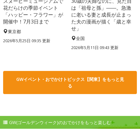
スヌーピーミュージアムで
30歳の夫婦なのに、見た目
花だらけの季節イベント
は「祖母と孫」――。急激
「ハッピー・フラワー」が
に老いる妻と成長が止まっ
開催中！7月3日まで
た夫の漫画が描く「歳と幸
せ」
東京都
全国
2026年5月25日 09:35 更新
2026年5月11日 09:43 更新
GWイベント・おでかけトピックス【関東】をもっと見
る
GW(ゴールデンウィーク)のおでかけをもっと楽しむ