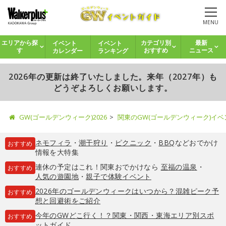
MENU
イベント
イベント
エリアから探
カテゴリ別
最新
カレンダー
ランキング
す
おすすめ
ニュース
2026年の更新は終了いたしました。来年（2027年）も
どうぞよろしくお願いします。
GW(ゴールデンウィーク)2026
関東のGW(ゴールデンウィーク)イ
ネモフィラ
・
潮干狩り
・
ピクニック
・
BBQ
などおでかけ
おすすめ
情報を大特集
連休の予定はこれ！関東おでかけなら
至福の温泉
・
おすすめ
人気の遊園地
・
親子で体験イベント
2026年のゴールデンウィークはいつから？混雑ピーク予
おすすめ
想と回避術をご紹介
今年のGWどこ行く！？関東・関西・東海エリア別スポ
おすすめ
ットガイド