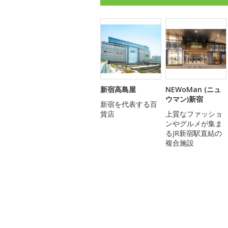
新宿高島屋
NEWoMan (ニュ
ウマン)新宿
新宿を代表する百
貨店
上質なファッショ
ンやグルメが集ま
るJR新宿駅直結の
複合施設