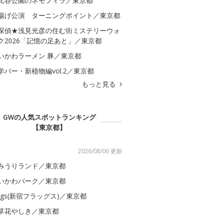
比谷公園のネモフィラ／東京都
揚げ公演 ターニングポイント／東京都
探偵★浅見光彦の住む街ミステリーウォ
ク2026「記憶の足あと」／東京都
いかわラーメン 豚／東京都
学バー・新植物編vol.2／東京都
もっと見る
GWの人気スポットランキング
【東京都】
2026/08/06 更新
みうりランド／東京都
いかわパーク／東京都
lags(新宿フラッグス)／東京都
草花やしき／東京都