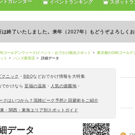
ントカレンダー
イベントランキング
スポットラ
更新は終了いたしました。来年（2027年）もどうぞよろしく
W(ゴールデンウィーク)イベント・おでかけ観光スポット
東京都のGW(ゴールデ
ポット
ハンズ新宿店
詳細データ
ピクニック
・
BBQ
などおでかけ情報を大特集
おでかけなら
至福の温泉
・
人気の遊園地
・
ィークはいつから？混雑ピーク予想と回避術をご紹介
関東・関西・東海エリア別スポットガイド
細データ