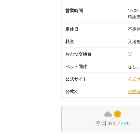
営業時間
10:
確認
定休日
不定
料金
入場
おむつ交換台
◯
ペット同伴
なし
公式サイト
公式
公式X
公式
今日
33℃
／
26℃