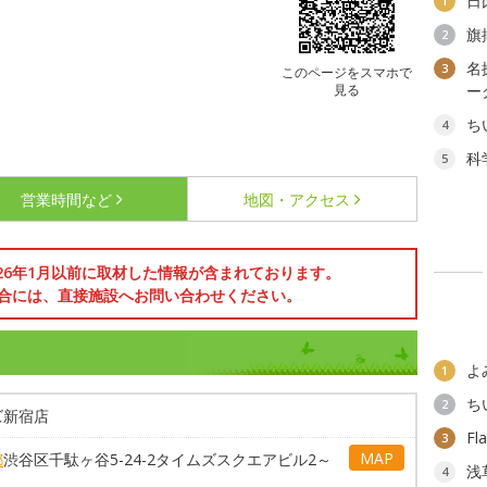
日
1
旗
2
名
3
このページをスマホで
見る
ー
ち
4
科
5
営業時間など
地図・アクセス
026年1月以前に取材した情報が含まれております。
合には、直接施設へお問い合わせください。
よ
1
ち
2
ズ新宿店
F
3
MAP
都
渋谷区千駄ヶ谷5-24-2タイムズスクエアビル2～
浅
4