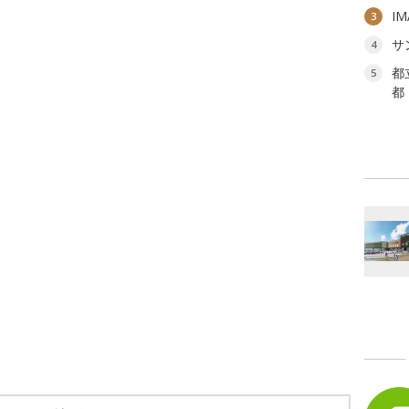
I
3
サ
4
都
5
都