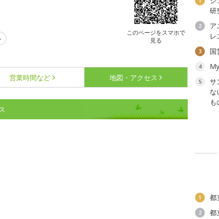
ジ
1
研
ア
2
このページをスマホで
レ
ル
見る
国
3
My
4
営業時間など
地図・アクセス
サ
5
な
も
ス
都
1
都
2