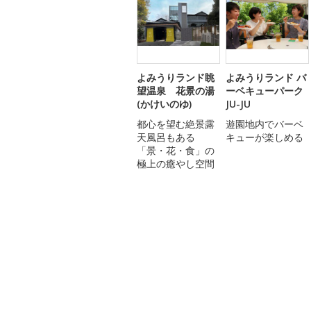
よみうりランド眺
よみうりランド バ
望温泉 花景の湯
ーベキューパーク
(かけいのゆ)
JU-JU
都心を望む絶景露
遊園地内でバーベ
天風呂もある
キューが楽しめる
「景・花・食」の
極上の癒やし空間