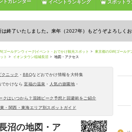
ントカレンダー
イベントランキング
スポットラ
更新は終了いたしました。来年（2027年）もどうぞよろしく
W(ゴールデンウィーク)イベント・おでかけ観光スポット
東京都のGW(ゴールデ
ポット
イオンタウン稲城長沼
地図・アクセス
ピクニック
・
BBQ
などおでかけ情報を大特集
おでかけなら
至福の温泉
・
人気の遊園地
・
ィークはいつから？混雑ピーク予想と回避術をご紹介
関東・関西・東海エリア別スポットガイド
長沼の地図・ア