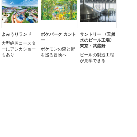
よみうりランド
ポケパーク カント
サントリー 〈天然
ー
水のビール工場〉
大型絶叫コースタ
東京・武蔵野
ーにアシカショー
ポケモンの森と街
もあり
を巡る冒険へ
ビールの製造工程
が見学できる