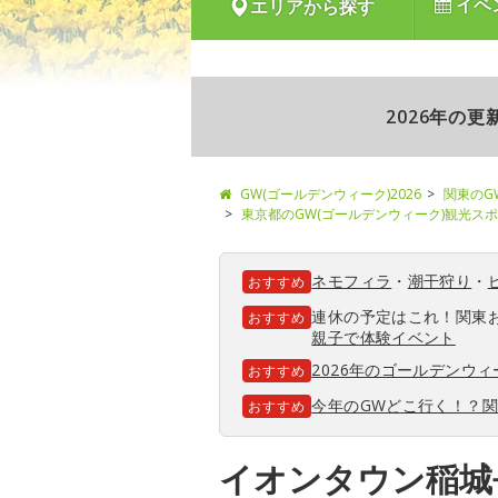
イベ
エリアから探す
2026年の
GW(ゴールデンウィーク)2026
関東のG
東京都のGW(ゴールデンウィーク)観光ス
ネモフィラ
・
潮干狩り
・
おすすめ
連休の予定はこれ！関東
おすすめ
親子で体験イベント
2026年のゴールデンウ
おすすめ
今年のGWどこ行く！？
おすすめ
イオンタウン稲城