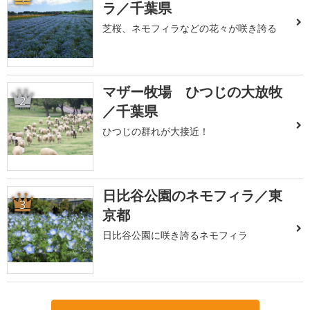
ラ／千葉県
芝桜、ネモフィラなどの花々が咲き誇る
マザー牧場 ひつじの大放牧
2
／千葉県
ひつじの群れが大接近！
日比谷公園のネモフィラ／東
3
京都
日比谷公園に咲き誇るネモフィラ