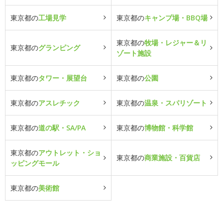
東京都の
工場見学
東京都の
キャンプ場・BBQ場
東京都の
牧場・レジャー＆リ
東京都の
グランピング
ゾート施設
東京都の
タワー・展望台
東京都の
公園
東京都の
アスレチック
東京都の
温泉・スパリゾート
東京都の
道の駅・SA/PA
東京都の
博物館・科学館
東京都の
アウトレット・ショ
東京都の
商業施設・百貨店
ッピングモール
東京都の
美術館