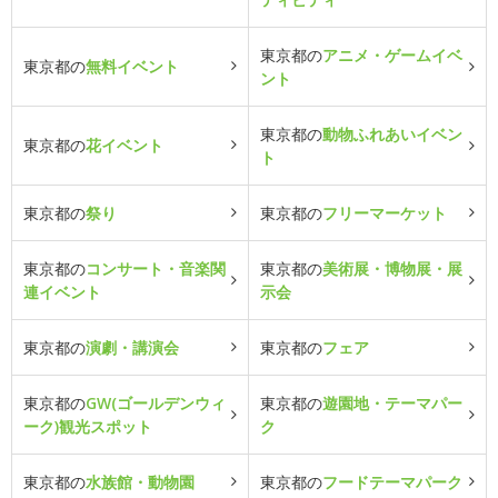
東京都の
アニメ・ゲームイベ
東京都の
無料イベント
ント
東京都の
動物ふれあいイベン
東京都の
花イベント
ト
東京都の
祭り
東京都の
フリーマーケット
東京都の
コンサート・音楽関
東京都の
美術展・博物展・展
連イベント
示会
東京都の
演劇・講演会
東京都の
フェア
東京都の
GW(ゴールデンウィ
東京都の
遊園地・テーマパー
ーク)観光スポット
ク
東京都の
水族館・動物園
東京都の
フードテーマパーク