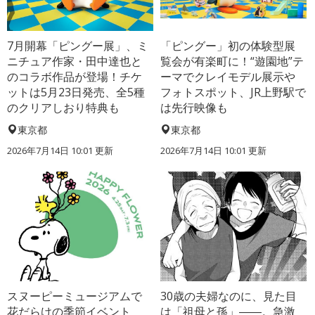
7月開幕「ピングー展」、ミ
「ピングー」初の体験型展
ニチュア作家・田中達也と
覧会が有楽町に！“遊園地”テ
のコラボ作品が登場！チケ
ーマでクレイモデル展示や
ットは5月23日発売、全5種
フォトスポット、JR上野駅で
のクリアしおり特典も
は先行映像も
東京都
東京都
2026年7月14日 10:01 更新
2026年7月14日 10:01 更新
スヌーピーミュージアムで
30歳の夫婦なのに、見た目
花だらけの季節イベント
は「祖母と孫」――。急激