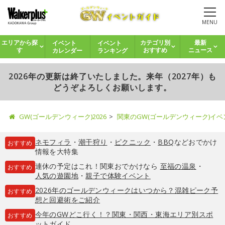
MENU
イベント
イベント
エリアから探
カテゴリ別
最新
カレンダー
ランキング
す
おすすめ
ニュース
2026年の更新は終了いたしました。来年（2027年）も
どうぞよろしくお願いします。
GW(ゴールデンウィーク)2026
関東のGW(ゴールデンウィーク)イ
ネモフィラ
・
潮干狩り
・
ピクニック
・
BBQ
などおでかけ
おすすめ
情報を大特集
連休の予定はこれ！関東おでかけなら
至福の温泉
・
おすすめ
人気の遊園地
・
親子で体験イベント
2026年のゴールデンウィークはいつから？混雑ピーク予
おすすめ
想と回避術をご紹介
今年のGWどこ行く！？関東・関西・東海エリア別スポ
おすすめ
ットガイド