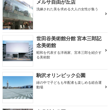
メルサ自由が丘店
洗練された美を求める大人の女性が集う
世田谷美術館分館 宮本三郎記
念美術館
昭和を代表する洋画家、宮本三郎を紹介す
る美術館
駒沢オリンピック公園
緑の中で子どもも年配者も楽しめる総合運
動場