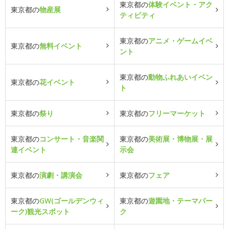
東京都の
体験イベント・アク
東京都の
物産展
ティビティ
東京都の
アニメ・ゲームイベ
東京都の
無料イベント
ント
東京都の
動物ふれあいイベン
東京都の
花イベント
ト
東京都の
祭り
東京都の
フリーマーケット
東京都の
コンサート・音楽関
東京都の
美術展・博物展・展
連イベント
示会
東京都の
演劇・講演会
東京都の
フェア
東京都の
GW(ゴールデンウィ
東京都の
遊園地・テーマパー
ーク)観光スポット
ク