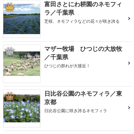
富田さとにわ耕園のネモフィ
1
ラ／千葉県
芝桜、ネモフィラなどの花々が咲き誇る
マザー牧場 ひつじの大放牧
2
／千葉県
ひつじの群れが大接近！
日比谷公園のネモフィラ／東
3
京都
日比谷公園に咲き誇るネモフィラ