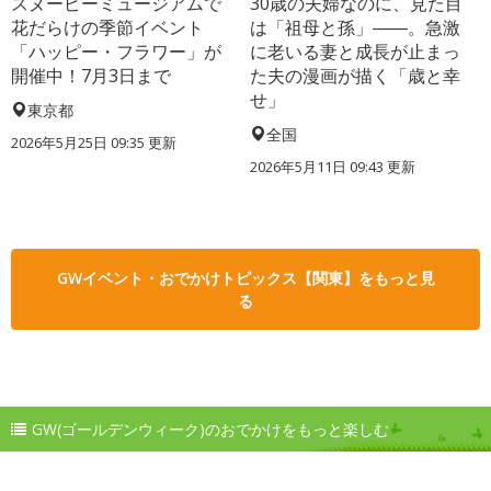
スヌーピーミュージアムで
30歳の夫婦なのに、見た目
花だらけの季節イベント
は「祖母と孫」――。急激
「ハッピー・フラワー」が
に老いる妻と成長が止まっ
開催中！7月3日まで
た夫の漫画が描く「歳と幸
せ」
東京都
全国
2026年5月25日 09:35 更新
2026年5月11日 09:43 更新
GWイベント・おでかけトピックス【関東】をもっと見
る
GW(ゴールデンウィーク)のおでかけをもっと楽しむ