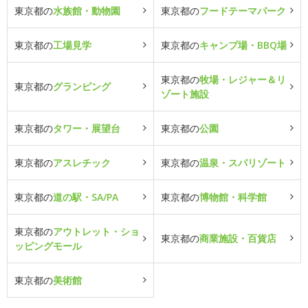
東京都の
水族館・動物園
東京都の
フードテーマパーク
東京都の
工場見学
東京都の
キャンプ場・BBQ場
東京都の
牧場・レジャー＆リ
東京都の
グランピング
ゾート施設
東京都の
タワー・展望台
東京都の
公園
東京都の
アスレチック
東京都の
温泉・スパリゾート
東京都の
道の駅・SA/PA
東京都の
博物館・科学館
東京都の
アウトレット・ショ
東京都の
商業施設・百貨店
ッピングモール
東京都の
美術館