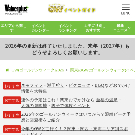
MENU
イベント
イベント
エリアから探
カテゴリ別
最新
カレンダー
ランキング
す
おすすめ
ニュース
2026年の更新は終了いたしました。来年（2027年）も
どうぞよろしくお願いします。
GW(ゴールデンウィーク)2026
関東のGW(ゴールデンウィーク)イ
ネモフィラ
・
潮干狩り
・
ピクニック
・
BBQ
などおでかけ
おすすめ
情報を大特集
連休の予定はこれ！関東おでかけなら
至福の温泉
・
おすすめ
人気の遊園地
・
親子で体験イベント
2026年のゴールデンウィークはいつから？混雑ピーク予
おすすめ
想と回避術をご紹介
今年のGWどこ行く！？関東・関西・東海エリア別スポ
おすすめ
ットガイド