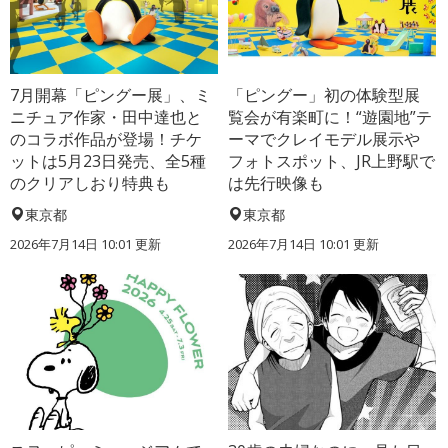
7月開幕「ピングー展」、ミ
「ピングー」初の体験型展
ニチュア作家・田中達也と
覧会が有楽町に！“遊園地”テ
のコラボ作品が登場！チケ
ーマでクレイモデル展示や
ットは5月23日発売、全5種
フォトスポット、JR上野駅で
のクリアしおり特典も
は先行映像も
東京都
東京都
2026年7月14日 10:01 更新
2026年7月14日 10:01 更新