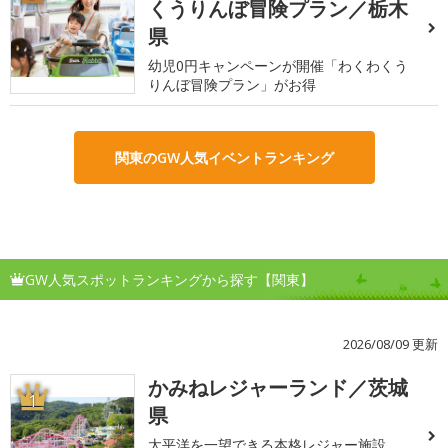
くうりんぼ冒険プラン／栃木
県
幼児0円キャンペーンが開催「わくわくう
りんぼ冒険プラン」がお得
関東のGW人気イベントランキング
GW人気スポットランキングから探す【関東】
2026/08/09 更新
かみねレジャーランド／茨城
1
県
太平洋を一望できる本格レジャー施設