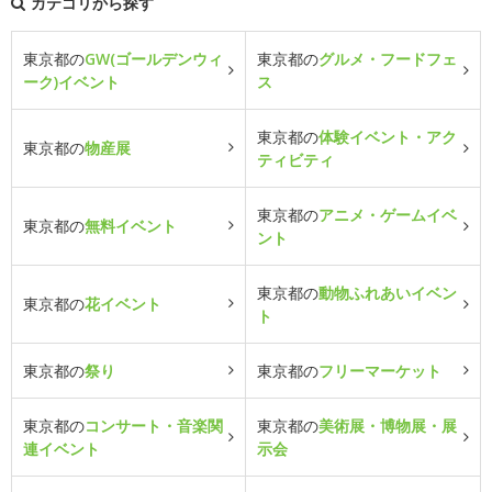
カテゴリから探す
東京都の
GW(ゴールデンウィ
東京都の
グルメ・フードフェ
ーク)イベント
ス
東京都の
体験イベント・アク
東京都の
物産展
ティビティ
東京都の
アニメ・ゲームイベ
東京都の
無料イベント
ント
東京都の
動物ふれあいイベン
東京都の
花イベント
ト
東京都の
祭り
東京都の
フリーマーケット
東京都の
コンサート・音楽関
東京都の
美術展・博物展・展
連イベント
示会