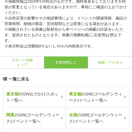
※掲載情報は2026年5月時点のものです。随時更新をしておりますが内
容が変更となっている場合がありますので、事前にご確認の上おでかけ
ください。
※自然災害の影響やその他諸事情により、イベントの開催情報、施設の
営業時間、植物の開花・見頃期間などは変更になる場合があります。
※掲載されている画像は取材先から本ページへの掲載の許諾をいただ
き、提供されたものとなります。画像の無断転載(二次使用)は禁止で
す。
※表示料金は消費税8％ないし10％の内税表示です。
スポット詳細
営業時間など
地図・アクセス
トップ
一覧に戻る
東京都
のGWおでかけスポッ
東京都
のGW(ゴールデンウィ
ト一覧へ
ーク)イベント一覧へ
関東
のGW(ゴールデンウィー
全国
のGW(ゴールデンウィー
ク)イベント一覧へ
ク)イベント一覧へ