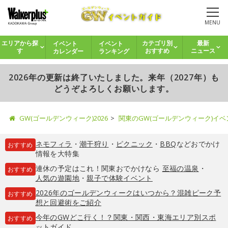
MENU
イベント
イベント
エリアから探
カテゴリ別
最新
カレンダー
ランキング
す
おすすめ
ニュース
2026年の更新は終了いたしました。来年（2027年）も
どうぞよろしくお願いします。
GW(ゴールデンウィーク)2026
関東のGW(ゴールデンウィーク)イ
ネモフィラ
・
潮干狩り
・
ピクニック
・
BBQ
などおでかけ
おすすめ
情報を大特集
連休の予定はこれ！関東おでかけなら
至福の温泉
・
おすすめ
人気の遊園地
・
親子で体験イベント
2026年のゴールデンウィークはいつから？混雑ピーク予
おすすめ
想と回避術をご紹介
今年のGWどこ行く！？関東・関西・東海エリア別スポ
おすすめ
ットガイド