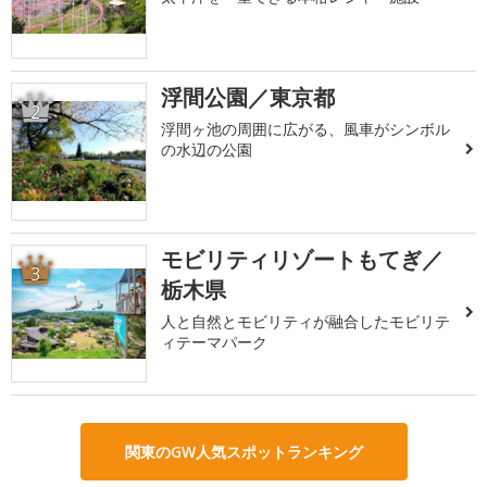
浮間公園／東京都
2
浮間ヶ池の周囲に広がる、風車がシンボル
の水辺の公園
モビリティリゾートもてぎ／
3
栃木県
人と自然とモビリティが融合したモビリテ
ィテーマパーク
関東のGW人気スポットランキング