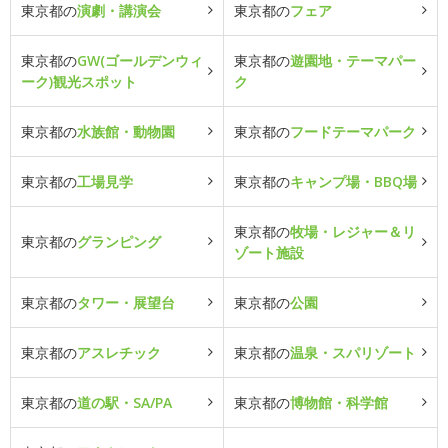
東京都の
演劇・講演会
東京都の
フェア
東京都の
GW(ゴールデンウィ
東京都の
遊園地・テーマパー
ーク)観光スポット
ク
東京都の
水族館・動物園
東京都の
フードテーマパーク
東京都の
工場見学
東京都の
キャンプ場・BBQ場
東京都の
牧場・レジャー＆リ
東京都の
グランピング
ゾート施設
東京都の
タワー・展望台
東京都の
公園
東京都の
アスレチック
東京都の
温泉・スパリゾート
東京都の
道の駅・SA/PA
東京都の
博物館・科学館