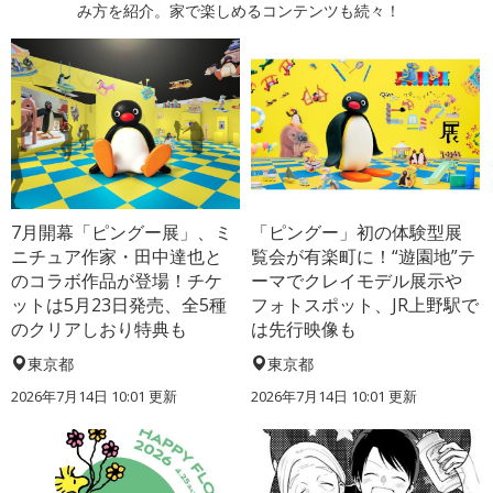
み方を紹介。家で楽しめるコンテンツも続々！
7月開幕「ピングー展」、ミ
「ピングー」初の体験型展
ニチュア作家・田中達也と
覧会が有楽町に！“遊園地”テ
のコラボ作品が登場！チケ
ーマでクレイモデル展示や
ットは5月23日発売、全5種
フォトスポット、JR上野駅で
のクリアしおり特典も
は先行映像も
東京都
東京都
2026年7月14日 10:01 更新
2026年7月14日 10:01 更新