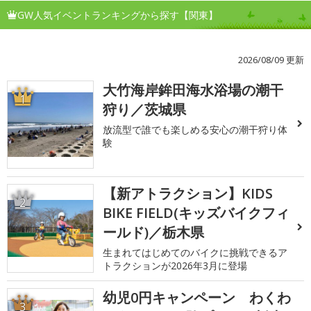
GW人気イベントランキングから探す【関東】
2026/08/09 更新
大竹海岸鉾田海水浴場の潮干
1
狩り／茨城県
放流型で誰でも楽しめる安心の潮干狩り体
験
【新アトラクション】KIDS
2
BIKE FIELD(キッズバイクフィ
ールド)／栃木県
生まれてはじめてのバイクに挑戦できるア
トラクションが2026年3月に登場
幼児0円キャンペーン わくわ
3