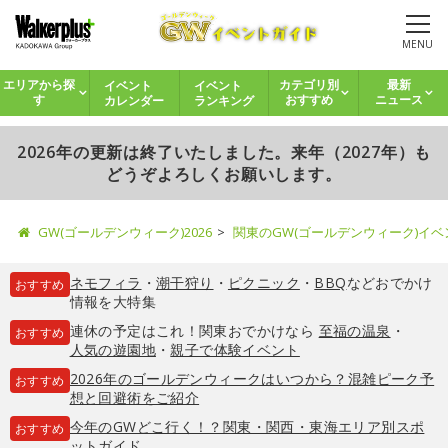
MENU
イベント
イベント
エリアから探
カテゴリ別
最新
カレンダー
ランキング
す
おすすめ
ニュース
2026年の更新は終了いたしました。来年（2027年）も
どうぞよろしくお願いします。
GW(ゴールデンウィーク)2026
関東のGW(ゴールデンウィーク)イ
ネモフィラ
・
潮干狩り
・
ピクニック
・
BBQ
などおでかけ
おすすめ
情報を大特集
連休の予定はこれ！関東おでかけなら
至福の温泉
・
おすすめ
人気の遊園地
・
親子で体験イベント
2026年のゴールデンウィークはいつから？混雑ピーク予
おすすめ
想と回避術をご紹介
今年のGWどこ行く！？関東・関西・東海エリア別スポ
おすすめ
ットガイド