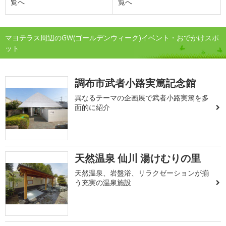
覧へ
覧へ
マヨテラス周辺のGW(ゴールデンウィーク)イベント・おでかけスポ
ット
調布市武者小路実篤記念館
異なるテーマの企画展で武者小路実篤を多
面的に紹介
天然温泉 仙川 湯けむりの里
天然温泉、岩盤浴、リラクゼーションが揃
う充実の温泉施設