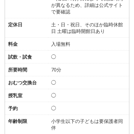
が異なるため、詳細は公式サイト
で要確認
定休日
土・日・祝日、そのほか臨時休館
日 土曜は臨時開館日あり
料金
入場無料
試飲・試食
◯
所要時間
70分
おむつ交換台
◯
授乳室
◯
予約
◯
年齢制限
小学生以下の子どもは要保護者同
伴