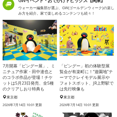
GWイベント・おでかけトピックス【関東】
ウォーカー編集部が選ぶ、GW(ゴールデンウィーク)の楽し
み方を紹介。家で楽しめるコンテンツも続々！
7月開幕「ピングー展」、ミ
「ピングー」初の体験型展
ニチュア作家・田中達也と
覧会が有楽町に！“遊園地”テ
のコラボ作品が登場！チケ
ーマでクレイモデル展示や
ットは5月23日発売、全5種
フォトスポット、JR上野駅で
のクリアしおり特典も
は先行映像も
東京都
東京都
2026年7月14日 10:01 更新
2026年7月14日 10:01 更新