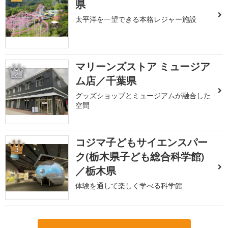
県
太平洋を一望できる本格レジャー施設
マリーンズストア ミュージア
2
ム店／千葉県
グッズショップとミュージアムが融合した
空間
コジマ子どもサイエンスパー
3
ク(栃木県子ども総合科学館)
／栃木県
体験を通して楽しく学べる科学館