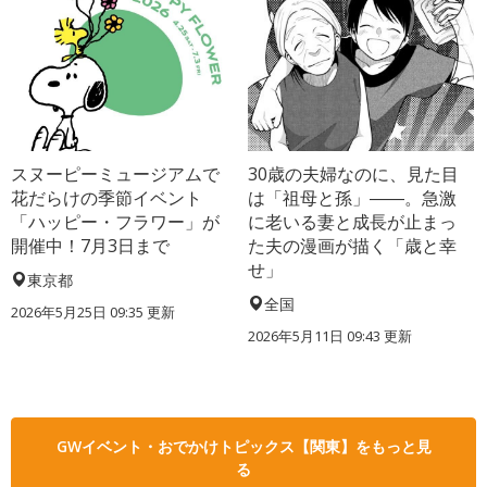
スヌーピーミュージアムで
30歳の夫婦なのに、見た目
花だらけの季節イベント
は「祖母と孫」――。急激
「ハッピー・フラワー」が
に老いる妻と成長が止まっ
開催中！7月3日まで
た夫の漫画が描く「歳と幸
せ」
東京都
全国
2026年5月25日 09:35 更新
2026年5月11日 09:43 更新
GWイベント・おでかけトピックス【関東】をもっと見
る