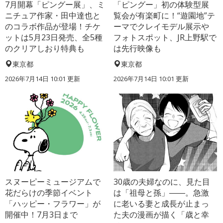
7月開幕「ピングー展」、ミ
「ピングー」初の体験型展
ニチュア作家・田中達也と
覧会が有楽町に！“遊園地”テ
のコラボ作品が登場！チケ
ーマでクレイモデル展示や
ットは5月23日発売、全5種
フォトスポット、JR上野駅で
のクリアしおり特典も
は先行映像も
東京都
東京都
2026年7月14日 10:01 更新
2026年7月14日 10:01 更新
スヌーピーミュージアムで
30歳の夫婦なのに、見た目
花だらけの季節イベント
は「祖母と孫」――。急激
「ハッピー・フラワー」が
に老いる妻と成長が止まっ
開催中！7月3日まで
た夫の漫画が描く「歳と幸