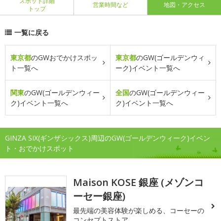
スポット詳細
営業時間など
地図・アクセス
トップ
一覧に戻る
東京都
のGWおでかけスポッ
東京都
のGW(ゴールデンウィ
ト一覧へ
ーク)イベント一覧へ
関東
のGW(ゴールデンウィー
全国
のGW(ゴールデンウィー
ク)イベント一覧へ
ク)イベント一覧へ
GINZA SIX(ギンザシックス)周辺のGW(ゴールデンウィーク)イベン
ト・おでかけスポット
Maison KOSE 銀座 (メゾンコ
ーセー銀座)
最先端の美容体験が楽しめる、コーセーの
コンセプトストア