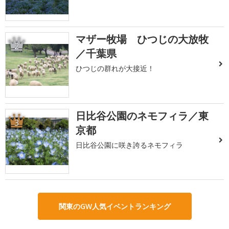
マザー牧場 ひつじの大放牧
2
／千葉県
ひつじの群れが大接近！
日比谷公園のネモフィラ／東
3
京都
日比谷公園に咲き誇るネモフィラ
関東のGW人気イベントランキング