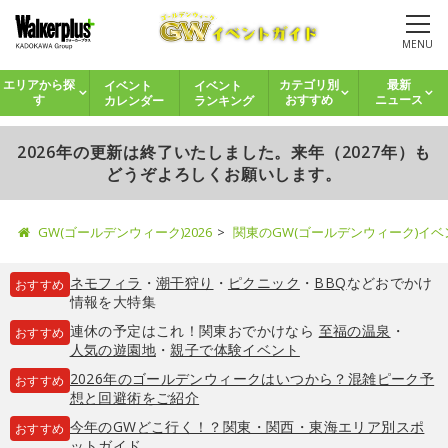
MENU
イベント
イベント
エリアから探
カテゴリ別
最新
カレンダー
ランキング
す
おすすめ
ニュース
2026年の更新は終了いたしました。来年（2027年）も
どうぞよろしくお願いします。
GW(ゴールデンウィーク)2026
関東のGW(ゴールデンウィーク)イ
ネモフィラ
・
潮干狩り
・
ピクニック
・
BBQ
などおでかけ
おすすめ
情報を大特集
連休の予定はこれ！関東おでかけなら
至福の温泉
・
おすすめ
人気の遊園地
・
親子で体験イベント
2026年のゴールデンウィークはいつから？混雑ピーク予
おすすめ
想と回避術をご紹介
今年のGWどこ行く！？関東・関西・東海エリア別スポ
おすすめ
ットガイド