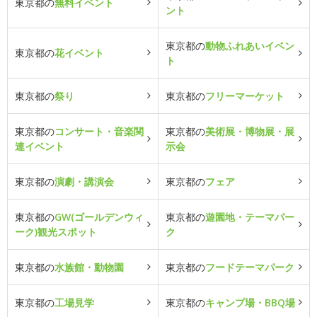
東京都の
無料イベント
ント
東京都の
動物ふれあいイベン
東京都の
花イベント
ト
東京都の
祭り
東京都の
フリーマーケット
東京都の
コンサート・音楽関
東京都の
美術展・博物展・展
連イベント
示会
東京都の
演劇・講演会
東京都の
フェア
東京都の
GW(ゴールデンウィ
東京都の
遊園地・テーマパー
ーク)観光スポット
ク
東京都の
水族館・動物園
東京都の
フードテーマパーク
東京都の
工場見学
東京都の
キャンプ場・BBQ場