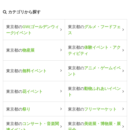
カテゴリから探す
東京都の
GW(ゴールデンウィ
東京都の
グルメ・フードフェ
ーク)イベント
ス
東京都の
体験イベント・アク
東京都の
物産展
ティビティ
東京都の
アニメ・ゲームイベ
東京都の
無料イベント
ント
東京都の
動物ふれあいイベン
東京都の
花イベント
ト
東京都の
祭り
東京都の
フリーマーケット
東京都の
コンサート・音楽関
東京都の
美術展・博物展・展
連イベント
示会