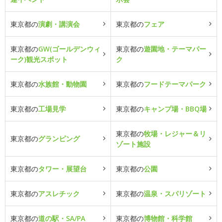
東京都の
演劇・講演会
東京都の
フェア
東京都の
GW(ゴールデンウィ
東京都の
遊園地・テーマパー
ーク)観光スポット
ク
東京都の
水族館・動物園
東京都の
フードテーマパーク
東京都の
工場見学
東京都の
キャンプ場・BBQ場
東京都の
牧場・レジャー＆リ
東京都の
グランピング
ゾート施設
東京都の
タワー・展望台
東京都の
公園
東京都の
アスレチック
東京都の
温泉・スパリゾート
東京都の
道の駅・SA/PA
東京都の
博物館・科学館