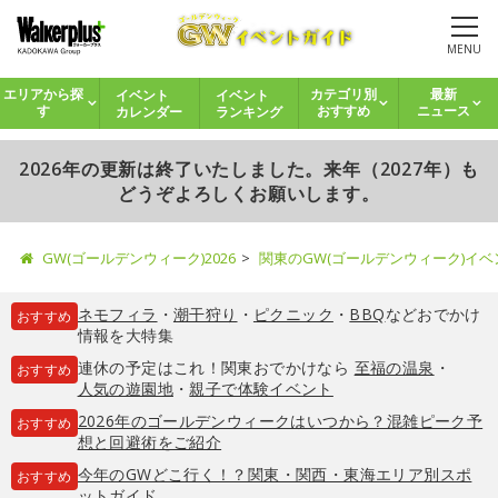
MENU
イベント
イベント
エリアから探
カテゴリ別
最新
カレンダー
ランキング
す
おすすめ
ニュース
2026年の更新は終了いたしました。来年（2027年）も
どうぞよろしくお願いします。
GW(ゴールデンウィーク)2026
関東のGW(ゴールデンウィーク)イ
ネモフィラ
・
潮干狩り
・
ピクニック
・
BBQ
などおでかけ
おすすめ
情報を大特集
連休の予定はこれ！関東おでかけなら
至福の温泉
・
おすすめ
人気の遊園地
・
親子で体験イベント
2026年のゴールデンウィークはいつから？混雑ピーク予
おすすめ
想と回避術をご紹介
今年のGWどこ行く！？関東・関西・東海エリア別スポ
おすすめ
ットガイド