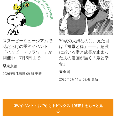
スヌーピーミュージアムで
30歳の夫婦なのに、見た目
花だらけの季節イベント
は「祖母と孫」――。急激
「ハッピー・フラワー」が
に老いる妻と成長が止まっ
開催中！7月3日まで
た夫の漫画が描く「歳と幸
せ」
東京都
全国
2026年5月25日 09:35 更新
2026年5月11日 09:43 更新
GWイベント・おでかけトピックス【関東】をもっと見
る