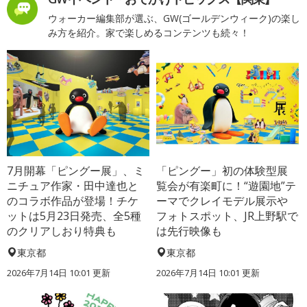
ウォーカー編集部が選ぶ、GW(ゴールデンウィーク)の楽し
み方を紹介。家で楽しめるコンテンツも続々！
7月開幕「ピングー展」、ミ
「ピングー」初の体験型展
ニチュア作家・田中達也と
覧会が有楽町に！“遊園地”テ
のコラボ作品が登場！チケ
ーマでクレイモデル展示や
ットは5月23日発売、全5種
フォトスポット、JR上野駅で
のクリアしおり特典も
は先行映像も
東京都
東京都
2026年7月14日 10:01 更新
2026年7月14日 10:01 更新