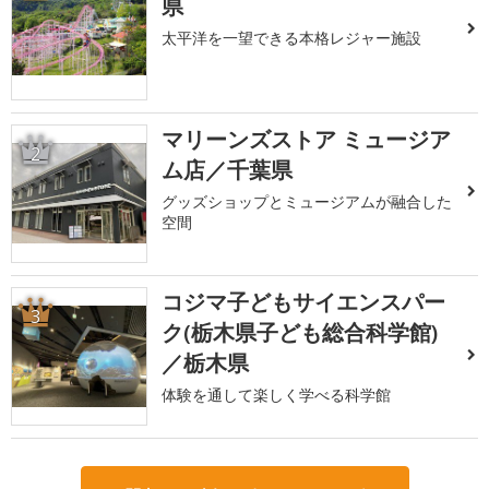
県
太平洋を一望できる本格レジャー施設
マリーンズストア ミュージア
2
ム店／千葉県
グッズショップとミュージアムが融合した
空間
コジマ子どもサイエンスパー
3
ク(栃木県子ども総合科学館)
／栃木県
体験を通して楽しく学べる科学館