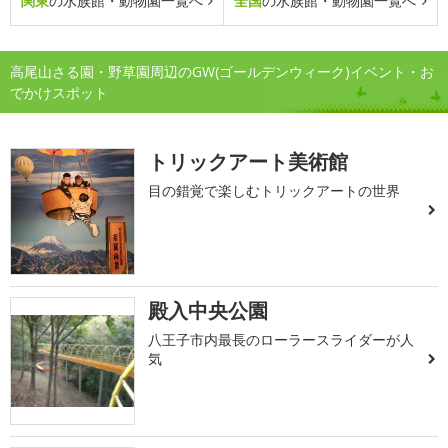
関東
の水族館・動物園一覧へ
全国
の水族館・動物園一覧へ
高尾山さる園・野草園周辺のGW(ゴールデンウィーク)イベント・お
でかけスポット
トリックアート美術館
目の錯覚で楽しむトリックアートの世界
殿入中央公園
八王子市内最長のローラースライダーが人
気