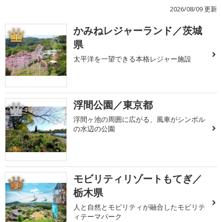
2026/08/09 更新
かみねレジャーランド／茨城
1
県
太平洋を一望できる本格レジャー施設
浮間公園／東京都
2
浮間ヶ池の周囲に広がる、風車がシンボル
の水辺の公園
モビリティリゾートもてぎ／
3
栃木県
人と自然とモビリティが融合したモビリテ
ィテーマパーク