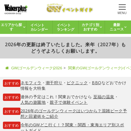
MENU
イベント
イベント
エリアから探
カテゴリ別
最新
カレンダー
ランキング
す
おすすめ
ニュース
2026年の更新は終了いたしました。来年（2027年）も
どうぞよろしくお願いします。
GW(ゴールデンウィーク)2026
関東のGW(ゴールデンウィーク)イ
ネモフィラ
・
潮干狩り
・
ピクニック
・
BBQ
などおでかけ
おすすめ
情報を大特集
連休の予定はこれ！関東おでかけなら
至福の温泉
・
おすすめ
人気の遊園地
・
親子で体験イベント
2026年のゴールデンウィークはいつから？混雑ピーク予
おすすめ
想と回避術をご紹介
今年のGWどこ行く！？関東・関西・東海エリア別スポ
おすすめ
ットガイド