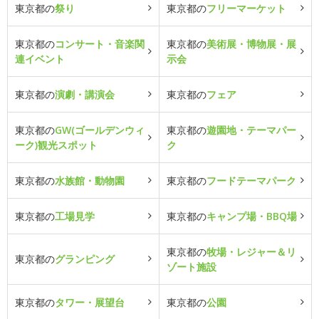
東京都の
祭り
東京都の
フリーマーケット
東京都の
コンサート・音楽関
東京都の
美術展・博物展・展
連イベント
示会
東京都の
演劇・講演会
東京都の
フェア
東京都の
GW(ゴールデンウィ
東京都の
遊園地・テーマパー
ーク)観光スポット
ク
東京都の
水族館・動物園
東京都の
フードテーマパーク
東京都の
工場見学
東京都の
キャンプ場・BBQ場
東京都の
牧場・レジャー＆リ
東京都の
グランピング
ゾート施設
東京都の
タワー・展望台
東京都の
公園