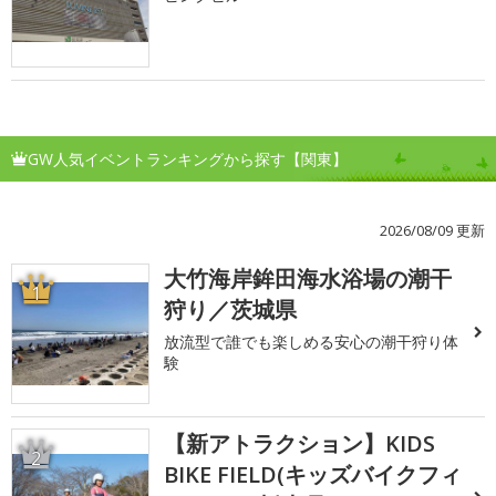
GW人気イベントランキングから探す【関東】
2026/08/09 更新
大竹海岸鉾田海水浴場の潮干
1
狩り／茨城県
放流型で誰でも楽しめる安心の潮干狩り体
験
【新アトラクション】KIDS
2
BIKE FIELD(キッズバイクフィ