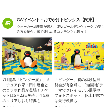
GWイベント・おでかけトピックス【関東】
ウォーカー編集部が選ぶ、GW(ゴールデンウィーク)の楽し
み方を紹介。家で楽しめるコンテンツも続々！
7月開幕「ピングー展」、ミ
「ピングー」初の体験型展
ニチュア作家・田中達也と
覧会が有楽町に！“遊園地”テ
のコラボ作品が登場！チケ
ーマでクレイモデル展示や
ットは5月23日発売、全5種
フォトスポット、JR上野駅で
のクリアしおり特典も
は先行映像も