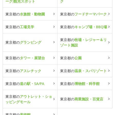
ーク)観光スポット
ク
東京都の
水族館・動物園
東京都の
フードテーマパーク
東京都の
工場見学
東京都の
キャンプ場・BBQ場
東京都の
牧場・レジャー＆リ
東京都の
グランピング
ゾート施設
東京都の
タワー・展望台
東京都の
公園
東京都の
アスレチック
東京都の
温泉・スパリゾート
東京都の
道の駅・SA/PA
東京都の
博物館・科学館
東京都の
アウトレット・ショ
東京都の
商業施設・百貨店
ッピングモール
東京都の
美術館