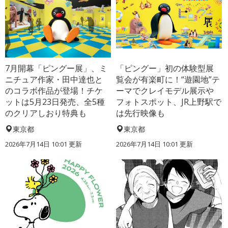
7月開幕「ピングー展」、ミ
「ピングー」初の体験型展
ニチュア作家・田中達也と
覧会が有楽町に！“遊園地”テ
のコラボ作品が登場！チケ
ーマでクレイモデル展示や
ットは5月23日発売、全5種
フォトスポット、JR上野駅で
のクリアしおり特典も
は先行映像も
東京都
東京都
2026年7月14日 10:01 更新
2026年7月14日 10:01 更新