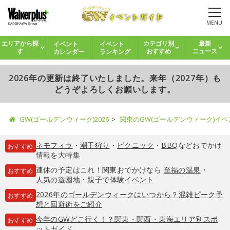
MENU
イベント
イベント
エリアから探
カテゴリ別
最新
カレンダー
ランキング
す
おすすめ
ニュース
2026年の更新は終了いたしました。来年（2027年）も
どうぞよろしくお願いします。
GW(ゴールデンウィーク)2026
関東のGW(ゴールデンウィーク)イ
ネモフィラ
・
潮干狩り
・
ピクニック
・
BBQ
などおでかけ
おすすめ
情報を大特集
連休の予定はこれ！関東おでかけなら
至福の温泉
・
おすすめ
人気の遊園地
・
親子で体験イベント
2026年のゴールデンウィークはいつから？混雑ピーク予
おすすめ
想と回避術をご紹介
今年のGWどこ行く！？関東・関西・東海エリア別スポ
おすすめ
ットガイド