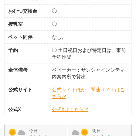
おむつ交換台
◯
授乳室
◯
ペット同伴
なし。
予約
◯ 土日祝日および特定日は、事前
予約推奨
全体備考
ベビーカー：サンシャインシティ
内案内所で貸出
公式サイト
公式サイトほか、関連サイトはこ
ちら
公式X
公式Xはこちら
今日
明日