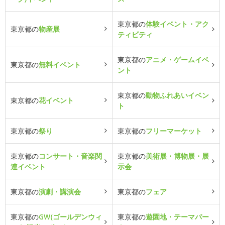
東京都の
体験イベント・アク
東京都の
物産展
ティビティ
東京都の
アニメ・ゲームイベ
東京都の
無料イベント
ント
東京都の
動物ふれあいイベン
東京都の
花イベント
ト
東京都の
祭り
東京都の
フリーマーケット
東京都の
コンサート・音楽関
東京都の
美術展・博物展・展
連イベント
示会
東京都の
演劇・講演会
東京都の
フェア
東京都の
GW(ゴールデンウィ
東京都の
遊園地・テーマパー