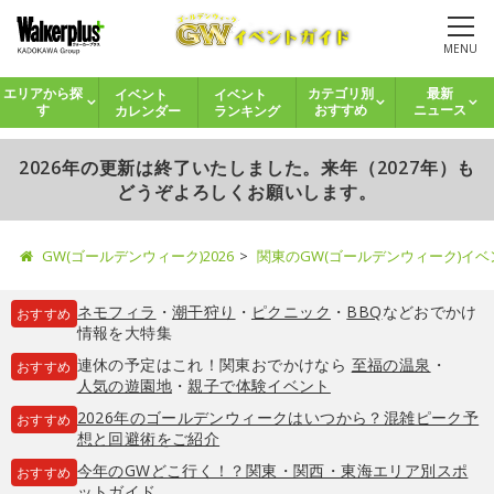
MENU
イベント
イベント
エリアから探
カテゴリ別
最新
カレンダー
ランキング
す
おすすめ
ニュース
2026年の更新は終了いたしました。来年（2027年）も
どうぞよろしくお願いします。
GW(ゴールデンウィーク)2026
関東のGW(ゴールデンウィーク)イ
ネモフィラ
・
潮干狩り
・
ピクニック
・
BBQ
などおでかけ
おすすめ
情報を大特集
連休の予定はこれ！関東おでかけなら
至福の温泉
・
おすすめ
人気の遊園地
・
親子で体験イベント
2026年のゴールデンウィークはいつから？混雑ピーク予
おすすめ
想と回避術をご紹介
今年のGWどこ行く！？関東・関西・東海エリア別スポ
おすすめ
ットガイド