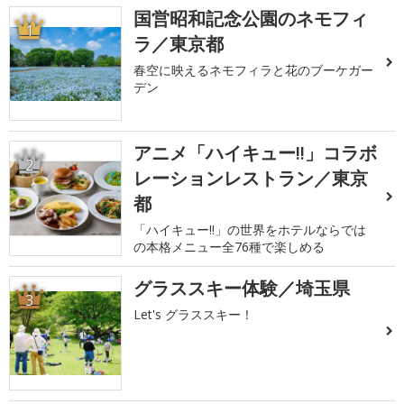
国営昭和記念公園のネモフィ
1
ラ／東京都
春空に映えるネモフィラと花のブーケガー
デン
アニメ「ハイキュー!!」コラボ
2
レーションレストラン／東京
都
「ハイキュー!!」の世界をホテルならでは
の本格メニュー全76種で楽しめる
グラススキー体験／埼玉県
3
Let's グラススキー！