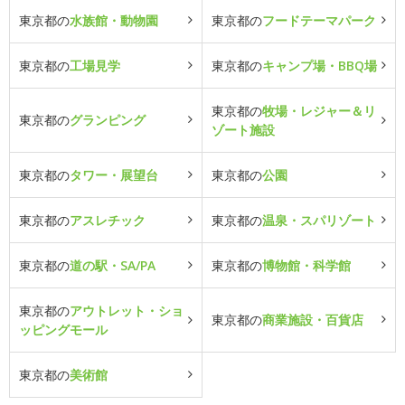
東京都の
水族館・動物園
東京都の
フードテーマパーク
東京都の
工場見学
東京都の
キャンプ場・BBQ場
東京都の
牧場・レジャー＆リ
東京都の
グランピング
ゾート施設
東京都の
タワー・展望台
東京都の
公園
東京都の
アスレチック
東京都の
温泉・スパリゾート
東京都の
道の駅・SA/PA
東京都の
博物館・科学館
東京都の
アウトレット・ショ
東京都の
商業施設・百貨店
ッピングモール
東京都の
美術館