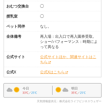
おむつ交換台
◯
授乳室
◯
ペット同伴
なし。
全体備考
再入場：出入口で再入園券受取。
ショー/パフォーマンス：時期によ
って異なる
公式サイト
公式サイトほか、関連サイトはこ
ちら
公式X
公式Xはこちら
今日
明日
33℃
／
25℃
35℃
／
25℃
天気情報提供元：株式会社ライフビジネスウェザー