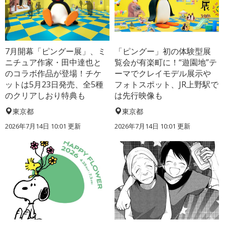
7月開幕「ピングー展」、ミ
「ピングー」初の体験型展
ニチュア作家・田中達也と
覧会が有楽町に！“遊園地”テ
のコラボ作品が登場！チケ
ーマでクレイモデル展示や
ットは5月23日発売、全5種
フォトスポット、JR上野駅で
のクリアしおり特典も
は先行映像も
東京都
東京都
2026年7月14日 10:01 更新
2026年7月14日 10:01 更新