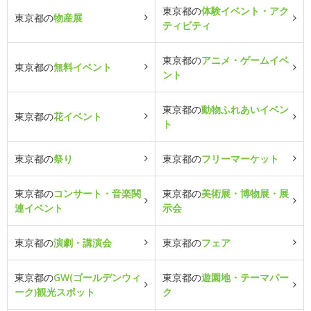
東京都の
体験イベント・アク
東京都の
物産展
ティビティ
東京都の
アニメ・ゲームイベ
東京都の
無料イベント
ント
東京都の
動物ふれあいイベン
東京都の
花イベント
ト
東京都の
祭り
東京都の
フリーマーケット
東京都の
コンサート・音楽関
東京都の
美術展・博物展・展
連イベント
示会
東京都の
演劇・講演会
東京都の
フェア
東京都の
GW(ゴールデンウィ
東京都の
遊園地・テーマパー
ーク)観光スポット
ク