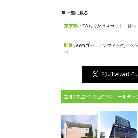
一覧に戻る
東京都
のGWおでかけスポット一覧へ
関東
のGW(ゴールデンウィーク)イベ
へ
X(旧Twitter)
立川高島屋S.C.周辺のGW(ゴールデ