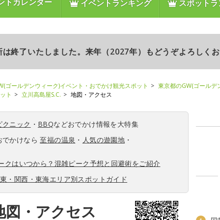
ントカレンダー
イベントランキング
スポットラ
更新は終了いたしました。来年（2027年）もどうぞよろしく
W(ゴールデンウィーク)イベント・おでかけ観光スポット
東京都のGW(ゴールデ
ポット
立川高島屋S.C.
地図・アクセス
ピクニック
・
BBQ
などおでかけ情報を大特集
おでかけなら
至福の温泉
・
人気の遊園地
・
ィークはいつから？混雑ピーク予想と回避術をご紹介
関東・関西・東海エリア別スポットガイド
の地図・アクセス