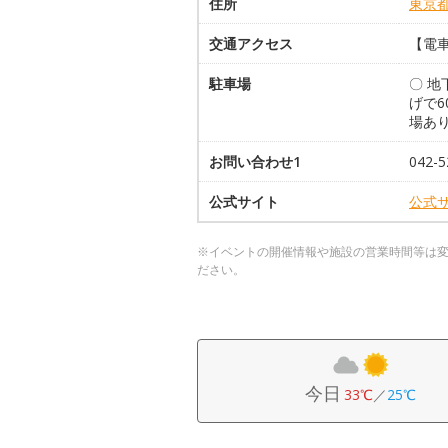
住所
東京
交通アクセス
【電車
駐車場
〇 地
げで6
場あ
お問い合わせ1
042-5
公式サイト
公式
※イベントの開催情報や施設の営業時間等は
ださい。
今日
33℃
／
25℃