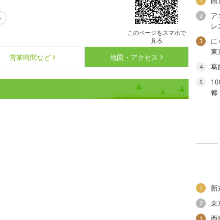
国
1
ア
2
ル
レ
このページをスマホで
見る
に
3
東
営業時間など
地図・アクセス
葛
4
1
5
都
新
1
東
2
西
3