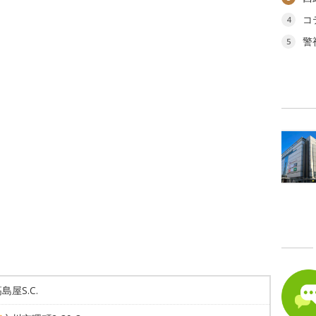
コ
4
警
5
島屋S.C.