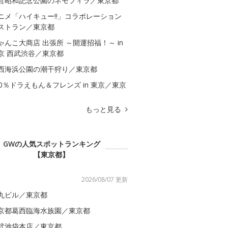
営昭和記念公園のネモフィラ／東京都
ニメ「ハイキュー!!」コラボレーション
ストラン／東京都
ゃんこ大商店 出張所 ～開運招福！～ in
京 西武渋谷／東京都
西海浜公園の潮干狩り／東京都
00％ドラえもん＆フレンズ in 東京／東京
もっと見る
GWの人気スポットランキング
【東京都】
2026/08/07 更新
丸ビル／東京都
京都葛西臨海水族園／東京都
武池袋本店／東京都