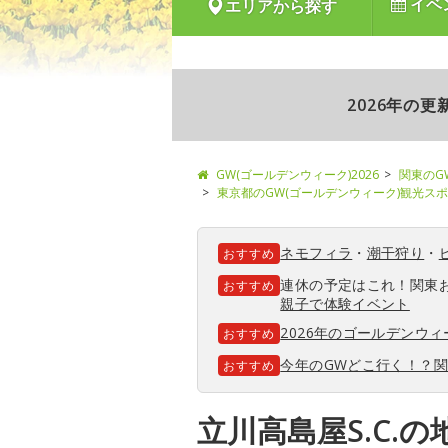
イベ
エリアから探す
2026年の
GW(ゴールデンウィーク)2026
関東のG
東京都のGW(ゴールデンウィーク)観光ス
ネモフィラ
・
潮干狩り
・
おすすめ
連休の予定はこれ！関東
おすすめ
親子で体験イベント
2026年のゴールデンウ
おすすめ
今年のGWどこ行く！？
おすすめ
立川高島屋S.C.