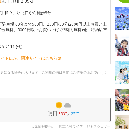
都
立川市曙町2-39-3
】JR立川駅北口から徒歩3分
下駐車場 60分まで500円、250円/30分(2000円以上お買い上
0分無料、5000円以上お買い上げで2時間無料)他、特約駐車
り
25-2111 (代)
サイトほか、関連サイトはこちら
変更になる場合があります。ご利用の際は事前にご確認の上おでかけく
明日
35℃
／
25℃
天気情報提供元：株式会社ライフビジネスウェザー