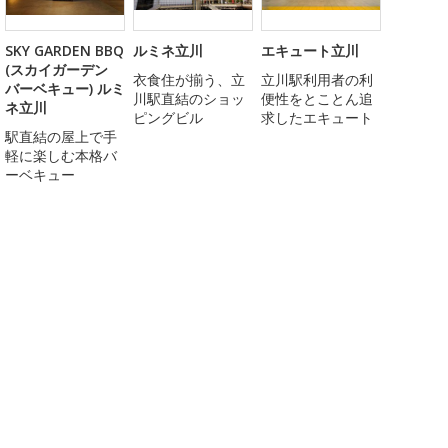
SKY GARDEN BBQ
ルミネ立川
エキュート立川
(スカイガーデン
衣食住が揃う、立
立川駅利用者の利
バーベキュー) ルミ
川駅直結のショッ
便性をとことん追
ネ立川
ピングビル
求したエキュート
駅直結の屋上で手
軽に楽しむ本格バ
ーベキュー