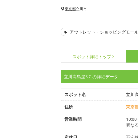
東京都
立川市
アウトレット・ショッピングモー
スポット詳細
トップ
立川高島屋S.C.の詳細データ
スポット名
立川高
住所
東京
営業時間
10:
異な
定休日
不定