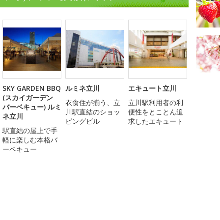
SKY GARDEN BBQ
ルミネ立川
エキュート立川
(スカイガーデン
衣食住が揃う、立
立川駅利用者の利
バーベキュー) ルミ
川駅直結のショッ
便性をとことん追
ネ立川
ピングビル
求したエキュート
駅直結の屋上で手
軽に楽しむ本格バ
ーベキュー