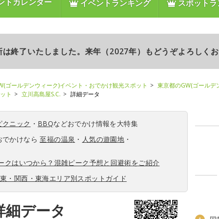
ントカレンダー
イベントランキング
スポットラ
更新は終了いたしました。来年（2027年）もどうぞよろしく
W(ゴールデンウィーク)イベント・おでかけ観光スポット
東京都のGW(ゴールデ
ポット
立川高島屋S.C.
詳細データ
ピクニック
・
BBQ
などおでかけ情報を大特集
おでかけなら
至福の温泉
・
人気の遊園地
・
ィークはいつから？混雑ピーク予想と回避術をご紹介
関東・関西・東海エリア別スポットガイド
の詳細データ