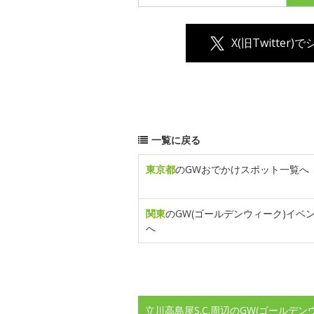
X(旧Twitter)
一覧に戻る
東京都
のGWおでかけスポット一覧へ
関東
のGW(ゴールデンウィーク)イベ
へ
立川高島屋S.C.周辺のGW(ゴールデ