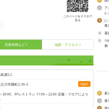
国
1
ア
2
レ
このページをスマホで
見る
に
3
ル
東
葛
4
1
5
営業時間など
地図・アクセス
都
島屋S.C.
MAP
都
立川市曙町2-39-3
新
1
00～20:00、9Fレストラン 11:00～22:00 店舗・フロアにより
る
東
2
西
休
3