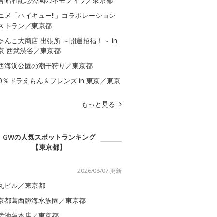
営昭和記念公園のネモフィラ／東京都
ニメ「ハイキュー!!」コラボレーション
ストラン／東京都
ゃんこ大商店 出張所 ～開運招福！～ in
京 西武渋谷／東京都
西海浜公園の潮干狩り／東京都
00％ドラえもん＆フレンズ in 東京／東京
もっと見る
GWの人気スポットランキング
【東京都】
2026/08/07 更新
丸ビル／東京都
京都葛西臨海水族園／東京都
武池袋本店／東京都