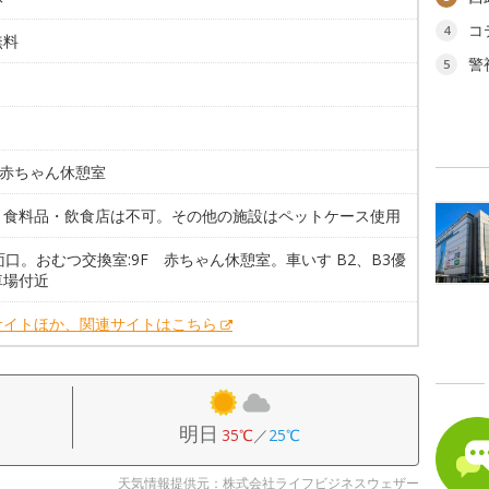
コ
4
無料
警
5
F 赤ちゃん休憩室
。食料品・飲食店は不可。その他の施設はペットケース使用
面口。おむつ交換室:9F 赤ちゃん休憩室。車いす B2、B3優
車場付近
サイトほか、関連サイトはこちら
明日
35℃
／
25℃
天気情報提供元：株式会社ライフビジネスウェザー