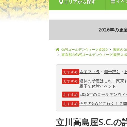
イベ
エリアから探す
2026年の
GW(ゴールデンウィーク)2026
関東のG
東京都のGW(ゴールデンウィーク)観光ス
ネモフィラ
・
潮干狩り
・
おすすめ
連休の予定はこれ！関東
おすすめ
親子で体験イベント
2026年のゴールデンウ
おすすめ
今年のGWどこ行く！？
おすすめ
立川高島屋S.C.