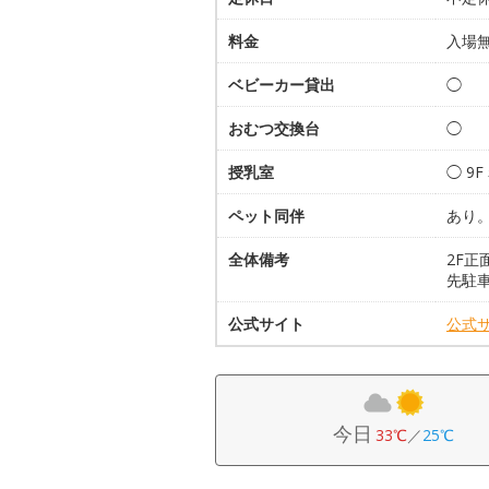
料金
入場
ベビーカー貸出
◯
おむつ交換台
◯
授乳室
◯ 9
ペット同伴
あり
全体備考
2F正
先駐
公式サイト
公式
今日
33℃
／
25℃