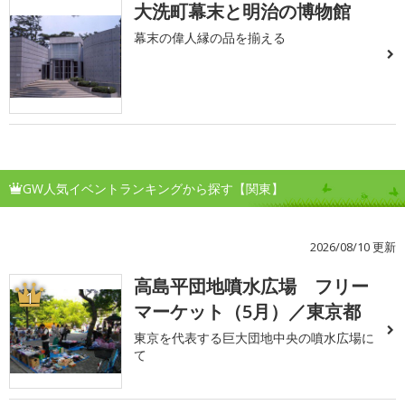
大洗町幕末と明治の博物館
幕末の偉人縁の品を揃える
GW人気イベントランキングから探す【関東】
2026/08/10 更新
高島平団地噴水広場 フリー
1
マーケット（5月）／東京都
東京を代表する巨大団地中央の噴水広場に
て