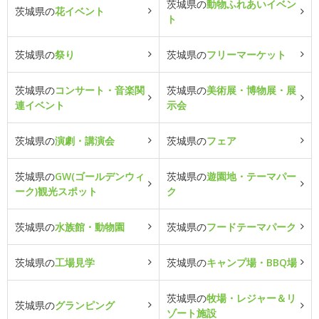
茨城県の
動物ふれあいイベン
茨城県の
花イベント
ト
茨城県の
祭り
茨城県の
フリーマーケット
茨城県の
コンサート・音楽関
茨城県の
美術展・博物展・展
連イベント
示会
茨城県の
演劇・講演会
茨城県の
フェア
茨城県の
GW(ゴールデンウィ
茨城県の
遊園地・テーマパー
ーク)観光スポット
ク
茨城県の
水族館・動物園
茨城県の
フードテーマパーク
茨城県の
工場見学
茨城県の
キャンプ場・BBQ場
茨城県の
牧場・レジャー＆リ
茨城県の
グランピング
ゾート施設