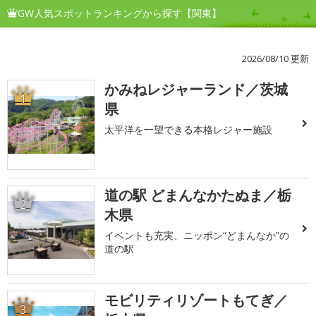
GW人気スポットランキングから探す【関東】
2026/08/10 更新
かみねレジャーランド／茨城
1
県
太平洋を一望できる本格レジャー施設
道の駅 どまんなかたぬま／栃
2
木県
イベントも充実、ニッポン“どまんなか”の
道の駅
モビリティリゾートもてぎ／
3