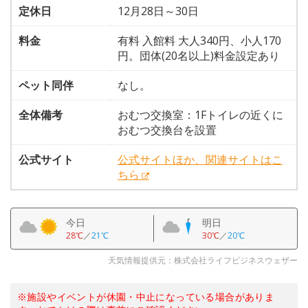
定休日
12月28日～30日
料金
有料 入館料 大人340円、小人170
円。団体(20名以上)料金設定あり
ペット同伴
なし。
全体備考
おむつ交換室：1Fトイレの近くに
おむつ交換台を設置
公式サイト
公式サイトほか、関連サイトはこ
ちら
今日
明日
28℃
／
21℃
30℃
／
20℃
天気情報提供元：株式会社ライフビジネスウェザー
※施設やイベントが休園・中止になっている場合がありま