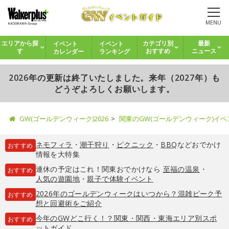
MENU
イベント
イベント
エリアから探
カテゴリ別
最新
カレンダー
ランキング
す
おすすめ
ニュース
2026年の更新は終了いたしました。来年（2027年）も
どうぞよろしくお願いします。
GW(ゴールデンウィーク)2026
関東のGW(ゴールデンウィーク)イ
ネモフィラ
・
潮干狩り
・
ピクニック
・
BBQ
などおでかけ
おすすめ
情報を大特集
連休の予定はこれ！関東おでかけなら
至福の温泉
・
おすすめ
人気の遊園地
・
親子で体験イベント
2026年のゴールデンウィークはいつから？混雑ピーク予
おすすめ
想と回避術をご紹介
今年のGWどこ行く！？関東・関西・東海エリア別スポ
おすすめ
ットガイド