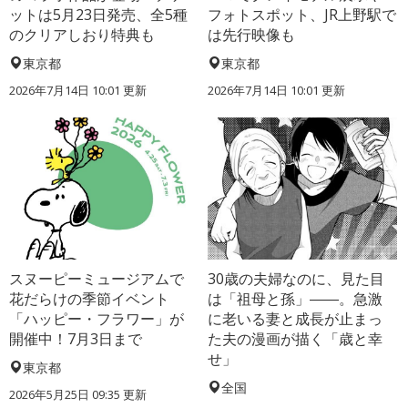
ットは5月23日発売、全5種
フォトスポット、JR上野駅で
のクリアしおり特典も
は先行映像も
東京都
東京都
2026年7月14日 10:01 更新
2026年7月14日 10:01 更新
スヌーピーミュージアムで
30歳の夫婦なのに、見た目
花だらけの季節イベント
は「祖母と孫」――。急激
「ハッピー・フラワー」が
に老いる妻と成長が止まっ
開催中！7月3日まで
た夫の漫画が描く「歳と幸
せ」
東京都
全国
2026年5月25日 09:35 更新