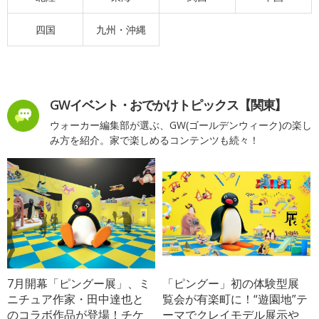
四国
九州・沖縄
GWイベント・おでかけトピックス【関東】
ウォーカー編集部が選ぶ、GW(ゴールデンウィーク)の楽し
み方を紹介。家で楽しめるコンテンツも続々！
7月開幕「ピングー展」、ミ
「ピングー」初の体験型展
ニチュア作家・田中達也と
覧会が有楽町に！“遊園地”テ
のコラボ作品が登場！チケ
ーマでクレイモデル展示や