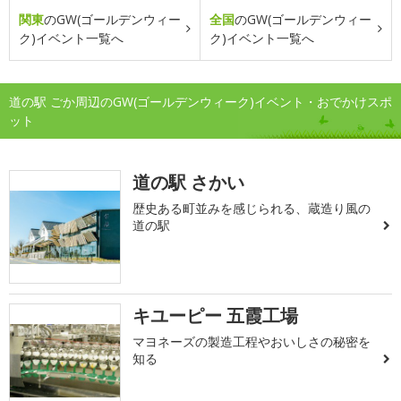
関東
のGW(ゴールデンウィー
全国
のGW(ゴールデンウィー
ク)イベント一覧へ
ク)イベント一覧へ
道の駅 ごか周辺のGW(ゴールデンウィーク)イベント・おでかけスポ
ット
道の駅 さかい
歴史ある町並みを感じられる、蔵造り風の
道の駅
キユーピー 五霞工場
マヨネーズの製造工程やおいしさの秘密を
知る