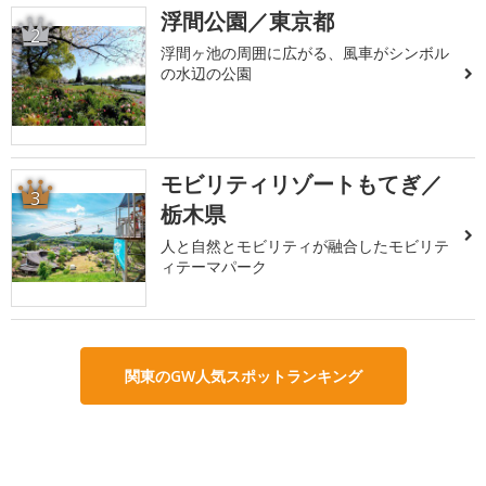
浮間公園／東京都
2
浮間ヶ池の周囲に広がる、風車がシンボル
の水辺の公園
モビリティリゾートもてぎ／
3
栃木県
人と自然とモビリティが融合したモビリテ
ィテーマパーク
関東のGW人気スポットランキング