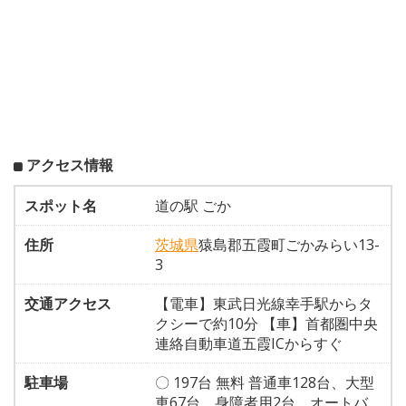
アクセス情報
スポット名
道の駅 ごか
住所
茨城県
猿島郡五霞町ごかみらい13-
3
交通アクセス
【電車】東武日光線幸手駅からタ
クシーで約10分 【車】首都圏中央
連絡自動車道五霞ICからすぐ
駐車場
〇 197台 無料 普通車128台、大型
車67台、身障者用2台、オートバ