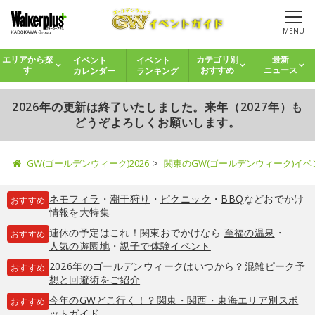
MENU
イベント
イベント
エリアから探
カテゴリ別
最新
カレンダー
ランキング
す
おすすめ
ニュース
2026年の更新は終了いたしました。来年（2027年）も
どうぞよろしくお願いします。
GW(ゴールデンウィーク)2026
関東のGW(ゴールデンウィーク)イ
ネモフィラ
・
潮干狩り
・
ピクニック
・
BBQ
などおでかけ
おすすめ
情報を大特集
連休の予定はこれ！関東おでかけなら
至福の温泉
・
おすすめ
人気の遊園地
・
親子で体験イベント
2026年のゴールデンウィークはいつから？混雑ピーク予
おすすめ
想と回避術をご紹介
今年のGWどこ行く！？関東・関西・東海エリア別スポ
おすすめ
ットガイド