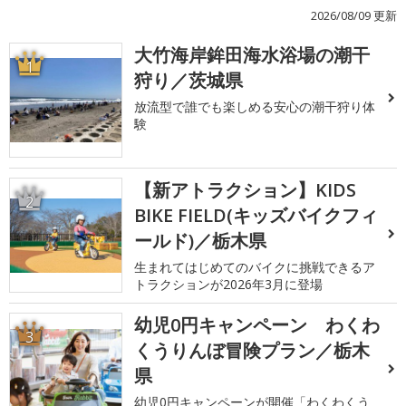
2026/08/09 更新
大竹海岸鉾田海水浴場の潮干
1
狩り／茨城県
放流型で誰でも楽しめる安心の潮干狩り体
験
【新アトラクション】KIDS
2
BIKE FIELD(キッズバイクフィ
ールド)／栃木県
生まれてはじめてのバイクに挑戦できるア
トラクションが2026年3月に登場
幼児0円キャンペーン わくわ
3
くうりんぼ冒険プラン／栃木
県
幼児0円キャンペーンが開催「わくわくう