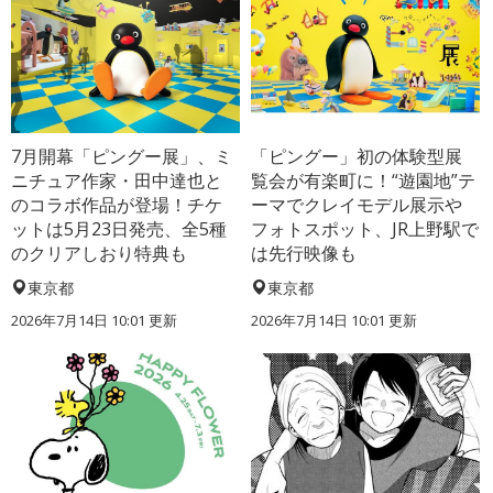
7月開幕「ピングー展」、ミ
「ピングー」初の体験型展
ニチュア作家・田中達也と
覧会が有楽町に！“遊園地”テ
のコラボ作品が登場！チケ
ーマでクレイモデル展示や
ットは5月23日発売、全5種
フォトスポット、JR上野駅で
のクリアしおり特典も
は先行映像も
東京都
東京都
2026年7月14日 10:01 更新
2026年7月14日 10:01 更新