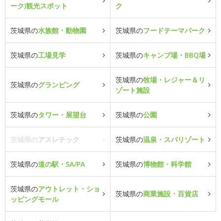
ーク)観光スポット
ク
茨城県の
水族館・動物園
茨城県の
フードテーマパーク
茨城県の
工場見学
茨城県の
キャンプ場・BBQ場
茨城県の
牧場・レジャー＆リ
茨城県の
グランピング
ゾート施設
茨城県の
タワー・展望台
茨城県の
公園
茨城県の
アスレチック
茨城県の
温泉・スパリゾート
茨城県の
道の駅・SA/PA
茨城県の
博物館・科学館
茨城県の
アウトレット・ショ
茨城県の
商業施設・百貨店
ッピングモール