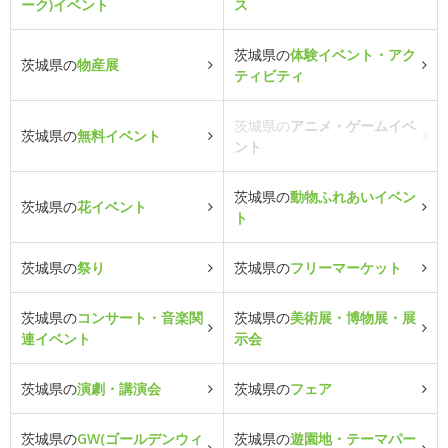
ーク)イベント
ス
茨城県の
体験イベント・アク
茨城県の
物産展
ティビティ
茨城県の
アニメ・ゲームイベ
茨城県の
無料イベント
ント
茨城県の
動物ふれあいイベン
茨城県の
花イベント
ト
茨城県の
祭り
茨城県の
フリーマーケット
茨城県の
コンサート・音楽関
茨城県の
美術展・博物展・展
連イベント
示会
茨城県の
演劇・講演会
茨城県の
フェア
茨城県の
GW(ゴールデンウィ
茨城県の
遊園地・テーマパー