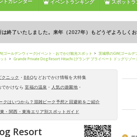
ントカレンダー
イベントランキング
スポットラ
更新は終了いたしました。来年（2027年）もどうぞよろしく
W(ゴールデンウィーク)イベント・おでかけ観光スポット
茨城県のGW(ゴールデ
ポット
Grande Private Dog Resort Hitachi (グランデ プライベート ドッグリゾ
ピクニック
・
BBQ
などおでかけ情報を大特集
おでかけなら
至福の温泉
・
人気の遊園地
・
ィークはいつから？混雑ピーク予想と回避術をご紹介
関東・関西・東海エリア別スポットガイド
og Resort