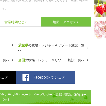
への掲載の許諾をいただき、提供されたものとなります。画像の無断転
です。
営業時間など
地図・アクセス
茨城県
の牧場・レジャー＆リゾート施設一覧
へ
一覧へ
全国
の牧場・レジャー＆リゾート施設一覧へ
でシェア
Facebookでシェア
 Hitachi (グランデ プライベート ドッグリゾート常陸)周辺のGW(ゴー
スポット