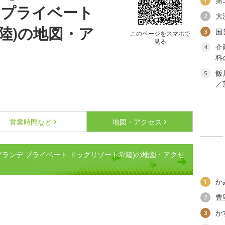
第
1
ンデ プライベート
大
2
陸)の地図・ア
国
3
このページをスマホで
見る
企
4
料
飯
5
／
営業時間など
地図・アクセス
 Hitachi (グランデ プライベート ドッグリゾート常陸)の地図・アクセ
か
1
豊
2
か
3