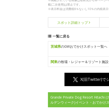
※掲載されている画像は取材先から本ページ
載(二次使用)は禁止です。
※表示料金は消費税8％ないし10％の内税表示
スポット詳細
トップ
一覧に戻る
茨城県
のGWおでかけスポット一覧へ
関東
の牧場・レジャー＆リゾート施設
X(旧Twitter)
Grande Private Dog Resort
ルデンウィーク)イベント・おでかけ