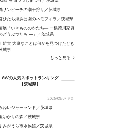
55回 笠間つつじまつり／茨城県
洗サンビーチの潮干狩り／茨城県
営ひたち海浜公園のネモフィラ／茨城県
画展「いきもののかたち― 一橋徳川家資
のどうぶつたち ―」／茨城県
川雄大 大事なことは何かを見つけたとき
茨城県
もっと見る
GWの人気スポットランキング
【茨城県】
2026/08/07 更新
みねレジャーランド／茨城県
里ゆかりの森／茨城県
すみがうら市水族館／茨城県