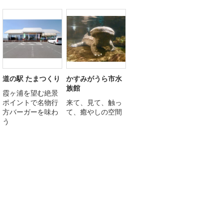
道の駅 たまつくり
かすみがうら市水
族館
霞ヶ浦を望む絶景
ポイントで名物行
来て、見て、触っ
方バーガーを味わ
て、癒やしの空間
う