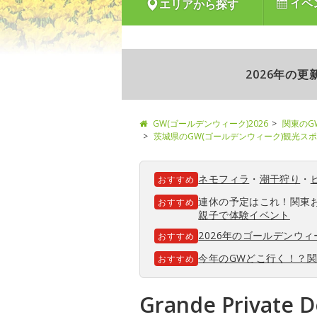
イベ
エリアから探す
2026年の
GW(ゴールデンウィーク)2026
関東のG
茨城県のGW(ゴールデンウィーク)観光ス
ネモフィラ
・
潮干狩り
・
おすすめ
連休の予定はこれ！関東
おすすめ
親子で体験イベント
2026年のゴールデンウ
おすすめ
今年のGWどこ行く！？
おすすめ
Grande Private D