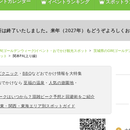
ントカレンダー
イベントランキング
スポットラ
更新は終了いたしました。来年（2027年）もどうぞよろしく
W(ゴールデンウィーク)イベント・おでかけ観光スポット
茨城県のGW(ゴールデ
ポット
関本PA(上り線)
ピクニック
・
BBQ
などおでかけ情報を大特集
おでかけなら
至福の温泉
・
人気の遊園地
・
ィークはいつから？混雑ピーク予想と回避術をご紹介
関東・関西・東海エリア別スポットガイド