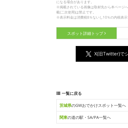
になる場合があります。
※掲載されている画像は取材先から本ページ
載(二次使用)は禁止です。
※表示料金は消費税8％ないし10％の内税表示
スポット詳細
トップ
X(旧Twitter)
一覧に戻る
茨城県
のGWおでかけスポット一覧へ
関東
の道の駅・SA/PA一覧へ