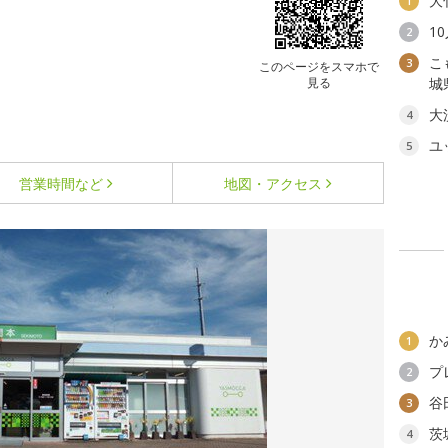
大
1
1
2
こ
3
このページをスマホで
見る
城
大
4
ユ
5
営業時間など
地図・アクセス
か
1
プ
2
谷
3
茨
4