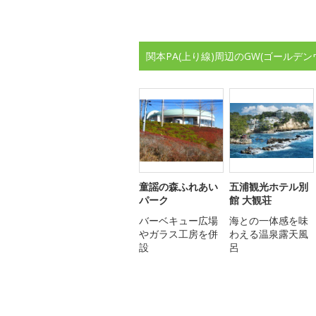
関本PA(上り線)周辺のGW(ゴールデ
童謡の森ふれあい
五浦観光ホテル別
パーク
館 大観荘
バーベキュー広場
海との一体感を味
やガラス工房を併
わえる温泉露天風
設
呂