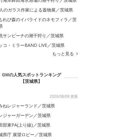
竹海岸鉾田海水浴場の潮干狩り／茨城県
0人のガラス作家による蓋物展／茨城県
もれび森のイバライドのネモフィラ／茨
県
洗サンビーチの潮干狩り／茨城県
ッコ・ミラーBAND LIVE／茨城県
もっと見る
GWの人気スポットランキング
【茨城県】
2026/08/09 更新
みねレジャーランド／茨城県
レジャーガーデン／茨城県
田部東PA(上り線)／茨城県
城県庁 展望ロビー／茨城県