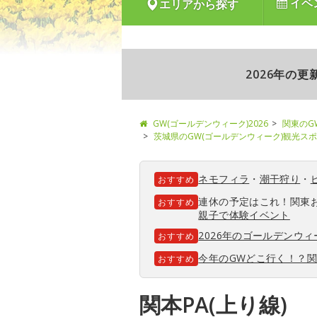
イベ
エリアから探す
2026年の
GW(ゴールデンウィーク)2026
関東のG
茨城県のGW(ゴールデンウィーク)観光ス
ネモフィラ
・
潮干狩り
・
おすすめ
連休の予定はこれ！関東
おすすめ
親子で体験イベント
2026年のゴールデンウ
おすすめ
今年のGWどこ行く！？
おすすめ
関本PA(上り線)