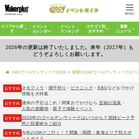
MENU
イベント
イベント
エリアから探
カテゴリ別
最新
カレンダー
ランキング
す
おすすめ
ニュース
2026年の更新は終了いたしました。来年（2027年）も
どうぞよろしくお願いします。
GW(ゴールデンウィーク)2026
関東のGW(ゴールデンウィーク)イ
ネモフィラ
・
潮干狩り
・
ピクニック
・
BBQ
などおでかけ
おすすめ
情報を大特集
連休の予定はこれ！関東おでかけなら
至福の温泉
・
おすすめ
人気の遊園地
・
親子で体験イベント
2026年のゴールデンウィークはいつから？混雑ピーク予
おすすめ
想と回避術をご紹介
今年のGWどこ行く！？関東・関西・東海エリア別スポ
おすすめ
ットガイド