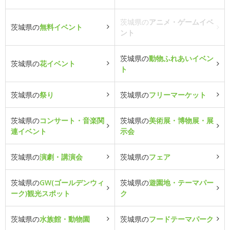
茨城県の
アニメ・ゲームイベ
茨城県の
無料イベント
ント
茨城県の
動物ふれあいイベン
茨城県の
花イベント
ト
茨城県の
祭り
茨城県の
フリーマーケット
茨城県の
コンサート・音楽関
茨城県の
美術展・博物展・展
連イベント
示会
茨城県の
演劇・講演会
茨城県の
フェア
茨城県の
GW(ゴールデンウィ
茨城県の
遊園地・テーマパー
ーク)観光スポット
ク
茨城県の
水族館・動物園
茨城県の
フードテーマパーク