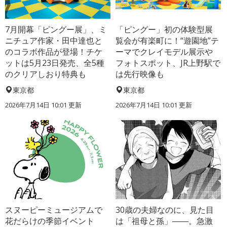
7月開幕「ピングー展」、ミ
「ピングー」初の体験型展
ニチュア作家・田中達也と
覧会が有楽町に！“遊園地”テ
のコラボ作品が登場！チケ
ーマでクレイモデル展示や
ットは5月23日発売、全5種
フォトスポット、JR上野駅で
のクリアしおり特典も
は先行映像も
東京都
東京都
2026年7月14日 10:01 更新
2026年7月14日 10:01 更新
スヌーピーミュージアムで
30歳の夫婦なのに、見た目
花だらけの季節イベント
は「祖母と孫」――。急激