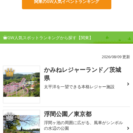
関東のGW人気イベントランキング
GW人気スポットランキングから探す【関東】
2026/08/09 更新
かみねレジャーランド／茨城
1
県
太平洋を一望できる本格レジャー施設
浮間公園／東京都
2
浮間ヶ池の周囲に広がる、風車がシンボル
の水辺の公園