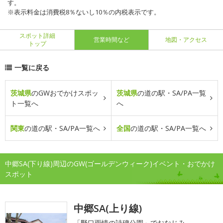
す。
※表示料金は消費税8％ないし10％の内税表示です。
スポット詳細
営業時間など
地図・アクセス
トップ
一覧に戻る
茨城県
のGWおでかけスポッ
茨城県
の道の駅・SA/PA一覧
ト一覧へ
へ
関東
の道の駅・SA/PA一覧へ
全国
の道の駅・SA/PA一覧へ
中郷SA(下り線)周辺のGW(ゴールデンウィーク)イベント・おでかけ
スポット
中郷SA(上り線)
「野口雨情の詩碑公園」でおなじみ