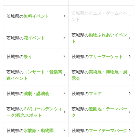
茨城県の
アニメ・ゲームイベ
茨城県の
無料イベント
ント
茨城県の
動物ふれあいイベン
茨城県の
花イベント
ト
茨城県の
祭り
茨城県の
フリーマーケット
茨城県の
コンサート・音楽関
茨城県の
美術展・博物展・展
連イベント
示会
茨城県の
演劇・講演会
茨城県の
フェア
茨城県の
GW(ゴールデンウィ
茨城県の
遊園地・テーマパー
ーク)観光スポット
ク
茨城県の
水族館・動物園
茨城県の
フードテーマパーク