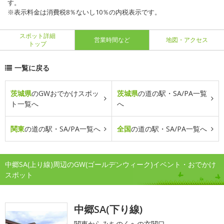
す。
※表示料金は消費税8％ないし10％の内税表示です。
スポット詳細
営業時間など
地図・アクセス
トップ
一覧に戻る
茨城県
のGWおでかけスポッ
茨城県
の道の駅・SA/PA一覧
ト一覧へ
へ
関東
の道の駅・SA/PA一覧へ
全国
の道の駅・SA/PA一覧へ
中郷SA(上り線)周辺のGW(ゴールデンウィーク)イベント・おでかけ
スポット
中郷SA(下り線)
関東からみちのくへの玄関口