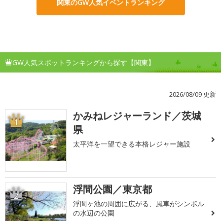
関東のGW人気イベントランキング
GW人気スポットランキングから探す【関東】
2026/08/09 更新
かみねレジャーランド／茨城
1
県
太平洋を一望できる本格レジャー施設
浮間公園／東京都
2
浮間ヶ池の周囲に広がる、風車がシンボル
の水辺の公園