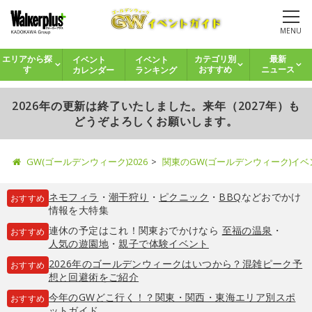
MENU
イベント
イベント
エリアから探
カテゴリ別
最新
カレンダー
ランキング
す
おすすめ
ニュース
2026年の更新は終了いたしました。来年（2027年）も
どうぞよろしくお願いします。
GW(ゴールデンウィーク)2026
関東のGW(ゴールデンウィーク)イ
ネモフィラ
・
潮干狩り
・
ピクニック
・
BBQ
などおでかけ
おすすめ
情報を大特集
連休の予定はこれ！関東おでかけなら
至福の温泉
・
おすすめ
人気の遊園地
・
親子で体験イベント
2026年のゴールデンウィークはいつから？混雑ピーク予
おすすめ
想と回避術をご紹介
今年のGWどこ行く！？関東・関西・東海エリア別スポ
おすすめ
ットガイド