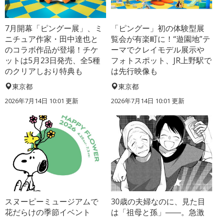
7月開幕「ピングー展」、ミ
「ピングー」初の体験型展
ニチュア作家・田中達也と
覧会が有楽町に！“遊園地”テ
のコラボ作品が登場！チケ
ーマでクレイモデル展示や
ットは5月23日発売、全5種
フォトスポット、JR上野駅で
のクリアしおり特典も
は先行映像も
東京都
東京都
2026年7月14日 10:01 更新
2026年7月14日 10:01 更新
スヌーピーミュージアムで
30歳の夫婦なのに、見た目
花だらけの季節イベント
は「祖母と孫」――。急激