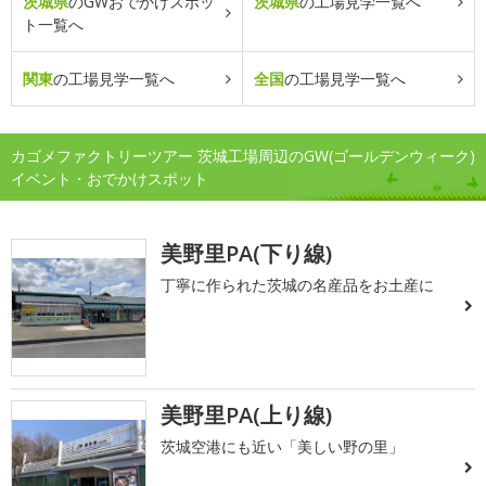
茨城県
のGWおでかけスポッ
茨城県
の工場見学一覧へ
ト一覧へ
関東
の工場見学一覧へ
全国
の工場見学一覧へ
カゴメファクトリーツアー 茨城工場周辺のGW(ゴールデンウィーク)
イベント・おでかけスポット
美野里PA(下り線)
丁寧に作られた茨城の名産品をお土産に
美野里PA(上り線)
茨城空港にも近い「美しい野の里」