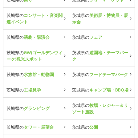
茨城県の
コンサート・音楽関
茨城県の
美術展・博物展・展
連イベント
示会
茨城県の
演劇・講演会
茨城県の
フェア
茨城県の
GW(ゴールデンウィ
茨城県の
遊園地・テーマパー
ーク)観光スポット
ク
茨城県の
水族館・動物園
茨城県の
フードテーマパーク
茨城県の
工場見学
茨城県の
キャンプ場・BBQ場
茨城県の
牧場・レジャー＆リ
茨城県の
グランピング
ゾート施設
茨城県の
タワー・展望台
茨城県の
公園