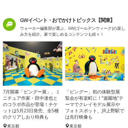
GWイベント・おでかけトピックス【関東】
ウォーカー編集部が選ぶ、GW(ゴールデンウィーク)の楽し
み方を紹介。家で楽しめるコンテンツも続々！
7月開幕「ピングー展」、ミ
「ピングー」初の体験型展
ニチュア作家・田中達也と
覧会が有楽町に！“遊園地”テ
のコラボ作品が登場！チケ
ーマでクレイモデル展示や
ットは5月23日発売、全5種
フォトスポット、JR上野駅で
のクリアしおり特典も
は先行映像も
東京都
東京都