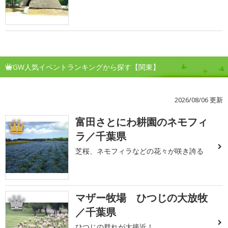
GW人気イベントランキングから探す【関東】
2026/08/06 更新
富田さとにわ耕園のネモフィ
1
ラ／千葉県
芝桜、ネモフィラなどの花々が咲き誇る
マザー牧場 ひつじの大放牧
2
／千葉県
ひつじの群れが大接近！