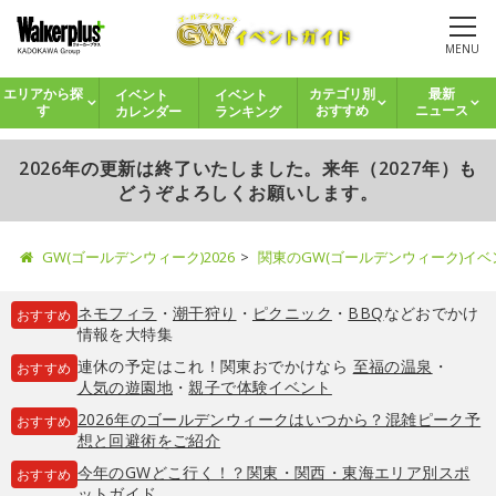
MENU
イベント
イベント
エリアから探
カテゴリ別
最新
カレンダー
ランキング
す
おすすめ
ニュース
2026年の更新は終了いたしました。来年（2027年）も
どうぞよろしくお願いします。
GW(ゴールデンウィーク)2026
関東のGW(ゴールデンウィーク)イ
ネモフィラ
・
潮干狩り
・
ピクニック
・
BBQ
などおでかけ
おすすめ
情報を大特集
連休の予定はこれ！関東おでかけなら
至福の温泉
・
おすすめ
人気の遊園地
・
親子で体験イベント
2026年のゴールデンウィークはいつから？混雑ピーク予
おすすめ
想と回避術をご紹介
今年のGWどこ行く！？関東・関西・東海エリア別スポ
おすすめ
ットガイド