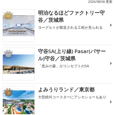
2026/08/06 更新
明治なるほどファクトリー守
1
谷／茨城県
ヨーグルトが製造される工程が見られる
守谷SA(上り線) Pasar(パサー
2
ル)守谷／茨城県
「恵みの森」がコンセプトのSA
よみうりランド／東京都
3
大型絶叫コースターにアシカショーもあり