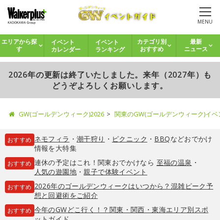
MENU
イベント
イベント
エリアから探
カテゴリ別
最新
カレンダー
ランキング
す
おすすめ
ニュース
2026年の更新は終了いたしました。来年（2027年）も
どうぞよろしくお願いします。
GW(ゴールデンウィーク)2026
関東のGW(ゴールデンウィーク)イ
ネモフィラ
・
潮干狩り
・
ピクニック
・
BBQ
などおでかけ
おすすめ
情報を大特集
連休の予定はこれ！関東おでかけなら
至福の温泉
・
おすすめ
人気の遊園地
・
親子で体験イベント
2026年のゴールデンウィークはいつから？混雑ピーク予
おすすめ
想と回避術をご紹介
今年のGWどこ行く！？関東・関西・東海エリア別スポ
おすすめ
ットガイド