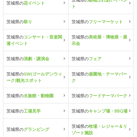
茨城県の
花イベント
ト
茨城県の
祭り
茨城県の
フリーマーケット
茨城県の
コンサート・音楽関
茨城県の
美術展・博物展・展
連イベント
示会
茨城県の
演劇・講演会
茨城県の
フェア
茨城県の
GW(ゴールデンウィ
茨城県の
遊園地・テーマパー
ーク)観光スポット
ク
茨城県の
水族館・動物園
茨城県の
フードテーマパーク
茨城県の
工場見学
茨城県の
キャンプ場・BBQ場
茨城県の
牧場・レジャー＆リ
茨城県の
グランピング
ゾート施設