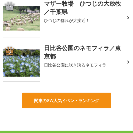
マザー牧場 ひつじの大放牧
2
／千葉県
ひつじの群れが大接近！
日比谷公園のネモフィラ／東
3
京都
日比谷公園に咲き誇るネモフィラ
関東のGW人気イベントランキング