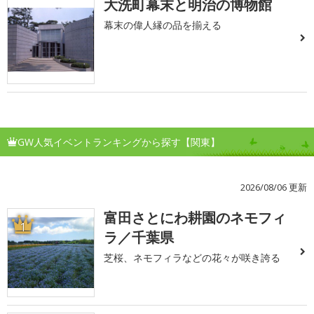
大洗町幕末と明治の博物館
幕末の偉人縁の品を揃える
GW人気イベントランキングから探す【関東】
2026/08/06 更新
富田さとにわ耕園のネモフィ
1
ラ／千葉県
芝桜、ネモフィラなどの花々が咲き誇る