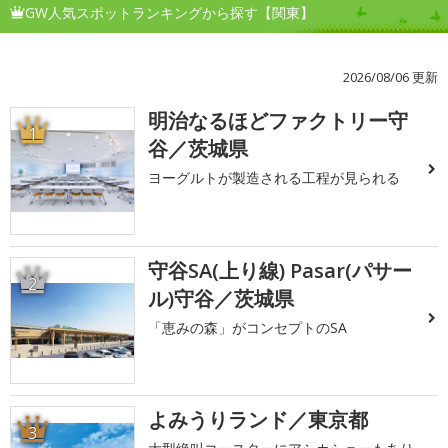
GW人気スポットランキングから探す【関東】
2026/08/06 更新
明治なるほどファクトリー守
1
谷／茨城県
ヨーグルトが製造される工程が見られる
守谷SA(上り線) Pasar(パサー
2
ル)守谷／茨城県
「恵みの森」がコンセプトのSA
よみうりランド／東京都
3