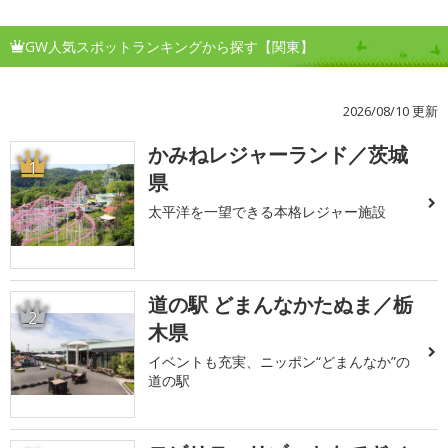
GW人気スポットランキングから探す【関東】
2026/08/10 更新
かみねレジャーランド／茨城
1
県
太平洋を一望できる本格レジャー施設
道の駅 どまんなかたぬま／栃
2
木県
イベントも充実、ニッポン“どまんなか”の
道の駅