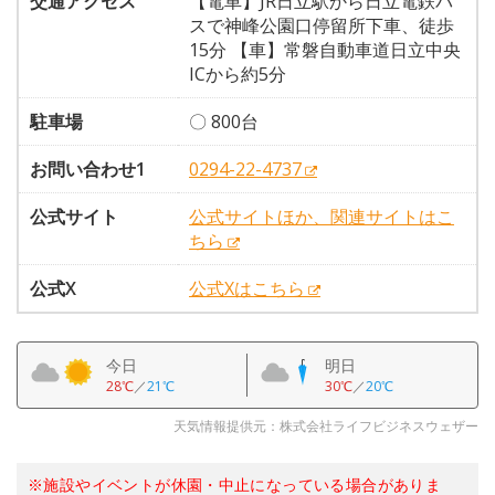
交通アクセス
【電車】JR日立駅から日立電鉄バ
スで神峰公園口停留所下車、徒歩
15分 【車】常磐自動車道日立中央
ICから約5分
駐車場
〇 800台
お問い合わせ1
0294-22-4737
公式サイト
公式サイトほか、関連サイトはこ
ちら
公式X
公式Xはこちら
今日
明日
28℃
／
21℃
30℃
／
20℃
天気情報提供元：株式会社ライフビジネスウェザー
※施設やイベントが休園・中止になっている場合がありま