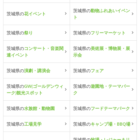
茨城県の
動物ふれあいイベン
茨城県の
花イベント
ト
茨城県の
祭り
茨城県の
フリーマーケット
茨城県の
コンサート・音楽関
茨城県の
美術展・博物展・展
連イベント
示会
茨城県の
演劇・講演会
茨城県の
フェア
茨城県の
GW(ゴールデンウィ
茨城県の
遊園地・テーマパー
ーク)観光スポット
ク
茨城県の
水族館・動物園
茨城県の
フードテーマパーク
茨城県の
工場見学
茨城県の
キャンプ場・BBQ場
茨城県の
牧場・レジャー＆リ