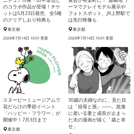
ニチュア作家・田中達也と
覧会が有楽町に！“遊園地”テ
のコラボ作品が登場！チケ
ーマでクレイモデル展示や
ットは5月23日発売、全5種
フォトスポット、JR上野駅で
のクリアしおり特典も
は先行映像も
東京都
東京都
2026年7月14日 10:01 更新
2026年7月14日 10:01 更新
スヌーピーミュージアムで
30歳の夫婦なのに、見た目
花だらけの季節イベント
は「祖母と孫」――。急激
「ハッピー・フラワー」が
に老いる妻と成長が止まっ
開催中！7月3日まで
た夫の漫画が描く「歳と幸
せ」
東京都