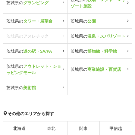
茨城県の
グランピング
ゾート施設
茨城県の
タワー・展望台
茨城県の
公園
茨城県の
アスレチック
茨城県の
温泉・スパリゾート
茨城県の
道の駅・SA/PA
茨城県の
博物館・科学館
茨城県の
アウトレット・ショ
茨城県の
商業施設・百貨店
ッピングモール
茨城県の
美術館
その他のエリアから探す
北海道
東北
関東
甲信越