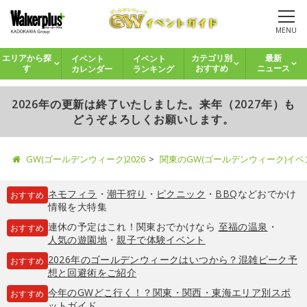
MENU
イベント
イベント
エリアから探
カテゴリ別
最新
カレンダー
ランキング
す
おすすめ
ニュース
2026年の更新は終了いたしました。来年（2027年）も
どうぞよろしくお願いします。
GW(ゴールデンウィーク)2026
関東のGW(ゴールデンウィーク)イ
ネモフィラ
・
潮干狩り
・
ピクニック
・
BBQ
などおでかけ
おすすめ
情報を大特集
連休の予定はこれ！関東おでかけなら
至福の温泉
・
おすすめ
人気の遊園地
・
親子で体験イベント
2026年のゴールデンウィークはいつから？混雑ピーク予
おすすめ
想と回避術をご紹介
今年のGWどこ行く！？関東・関西・東海エリア別スポ
おすすめ
ットガイド