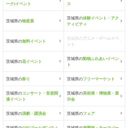
ーク)イベント
ス
茨城県の
体験イベント・アク
茨城県の
物産展
ティビティ
茨城県の
アニメ・ゲームイベ
茨城県の
無料イベント
ント
茨城県の
動物ふれあいイベン
茨城県の
花イベント
ト
茨城県の
祭り
茨城県の
フリーマーケット
茨城県の
コンサート・音楽関
茨城県の
美術展・博物展・展
連イベント
示会
茨城県の
演劇・講演会
茨城県の
フェア
茨城県の
GW(ゴールデンウィ
茨城県の
遊園地・テーマパー