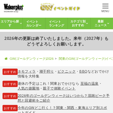
MENU
イベント
イベント
エリアから探
カテゴリ別
最新
カレンダー
ランキング
す
おすすめ
ニュース
2026年の更新は終了いたしました。来年（2027年）も
どうぞよろしくお願いします。
GW(ゴールデンウィーク)2026
関東のGW(ゴールデンウィーク)イ
ネモフィラ
・
潮干狩り
・
ピクニック
・
BBQ
などおでかけ
おすすめ
情報を大特集
連休の予定はこれ！関東おでかけなら
至福の温泉
・
おすすめ
人気の遊園地
・
親子で体験イベント
2026年のゴールデンウィークはいつから？混雑ピーク予
おすすめ
想と回避術をご紹介
今年のGWどこ行く！？関東・関西・東海エリア別スポ
おすすめ
ットガイド