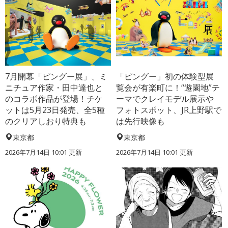
7月開幕「ピングー展」、ミ
「ピングー」初の体験型展
ニチュア作家・田中達也と
覧会が有楽町に！“遊園地”テ
のコラボ作品が登場！チケ
ーマでクレイモデル展示や
ットは5月23日発売、全5種
フォトスポット、JR上野駅で
のクリアしおり特典も
は先行映像も
東京都
東京都
2026年7月14日 10:01 更新
2026年7月14日 10:01 更新