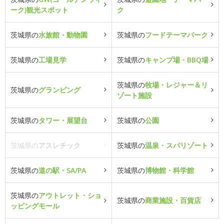
ーク)観光スポット
ク
茨城県の
水族館・動物園
茨城県の
フードテーマパーク
茨城県の
工場見学
茨城県の
キャンプ場・BBQ場
茨城県の
牧場・レジャー＆リ
茨城県の
グランピング
ゾート施設
茨城県の
タワー・展望台
茨城県の
公園
茨城県の
アスレチック
茨城県の
温泉・スパリゾート
茨城県の
道の駅・SA/PA
茨城県の
博物館・科学館
茨城県の
アウトレット・ショ
茨城県の
商業施設・百貨店
ッピングモール