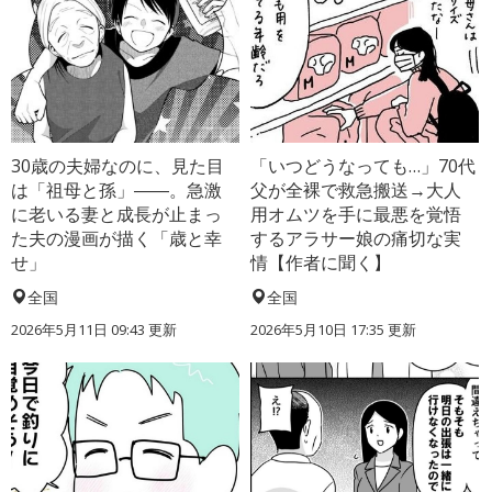
30歳の夫婦なのに、見た目
「いつどうなっても…」70代
は「祖母と孫」――。急激
父が全裸で救急搬送→大人
に老いる妻と成長が止まっ
用オムツを手に最悪を覚悟
た夫の漫画が描く「歳と幸
するアラサー娘の痛切な実
せ」
情【作者に聞く】
全国
全国
2026年5月11日 09:43 更新
2026年5月10日 17:35 更新