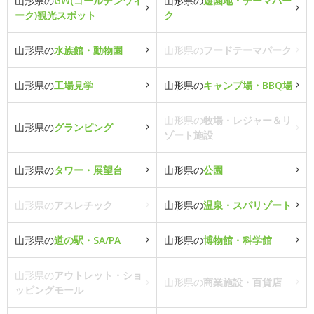
山形県の
GW(ゴールデンウィ
山形県の
遊園地・テーマパー
ーク)観光スポット
ク
山形県の
水族館・動物園
山形県の
フードテーマパーク
山形県の
工場見学
山形県の
キャンプ場・BBQ場
山形県の
牧場・レジャー＆リ
山形県の
グランピング
ゾート施設
山形県の
タワー・展望台
山形県の
公園
山形県の
アスレチック
山形県の
温泉・スパリゾート
山形県の
道の駅・SA/PA
山形県の
博物館・科学館
山形県の
アウトレット・ショ
山形県の
商業施設・百貨店
ッピングモール