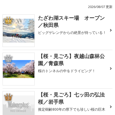
2026/08/07 更新
たざわ湖スキー場 オープン
1
／秋田県
ビッグゲレンデからの絶景が待っている！
【桜・見ごろ】夜越山森林公
2
園／青森県
桜のトンネルの中をドライビング！
【桜・見ごろ】七ッ田の弘法
3
桜／岩手県
推定樹齢800年の県下でも珍しい桜の巨木