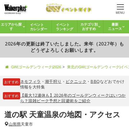
MENU
イベント
イベント
エリアから探
カテゴリ別
最新
カレンダー
ランキング
す
おすすめ
ニュース
2026年の更新は終了いたしました。来年（2027年）も
どうぞよろしくお願いします。
GW(ゴールデンウィーク)2026
東北のGW(ゴールデンウィーク)イ
ネモフィラ
・
潮干狩り
・
ピクニック
・
BBQ
などおでかけ
おすすめ
情報を大特集
【最大12連休も】2026年のゴールデンウィークはいつか
おすすめ
ら？混雑ピーク予想と回避術をご紹介
道の駅 天童温泉の地図・アクセス
山形県
天童市