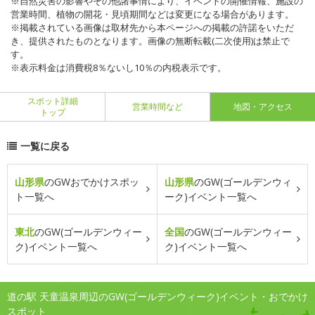
※自然災害の影響やその他諸事情により、イベントの開催情報、施設の
営業時間、植物の開花・見頃期間などは変更になる場合があります。
※掲載されている画像は取材先から本ページへの掲載の許諾をいただ
き、提供されたものとなります。画像の無断転載(二次使用)は禁止で
す。
※表示料金は消費税8％ないし10％の内税表示です。
スポット詳細
営業時間など
地図・アクセス
トップ
一覧に戻る
山形県
のGWおでかけスポッ
山形県
のGW(ゴールデンウィ
ト一覧へ
ーク)イベント一覧へ
東北
のGW(ゴールデンウィー
全国
のGW(ゴールデンウィー
ク)イベント一覧へ
ク)イベント一覧へ
道の駅 天童温泉周辺のGW(ゴールデンウィーク)イベント・おでかけ
スポット