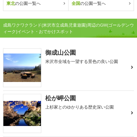
東北
の公園一覧へ
全国
の公園一覧へ
成島ワクワクランド(米沢市立成島児童遊園)周辺のGW(ゴールデンウ
ィーク)イベント・おでかけスポット
御成山公園
米沢市全域を一望する景色の良い公園
松が岬公園
上杉家とのゆかりある歴史深い公園