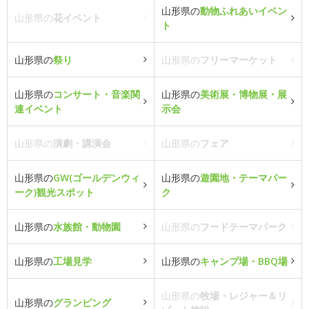
山形県の
動物ふれあいイベン
山形県の
花イベント
ト
山形県の
祭り
山形県の
フリーマーケット
山形県の
コンサート・音楽関
山形県の
美術展・博物展・展
連イベント
示会
山形県の
演劇・講演会
山形県の
フェア
山形県の
GW(ゴールデンウィ
山形県の
遊園地・テーマパー
ーク)観光スポット
ク
山形県の
水族館・動物園
山形県の
フードテーマパーク
山形県の
工場見学
山形県の
キャンプ場・BBQ場
山形県の
牧場・レジャー＆リ
山形県の
グランピング