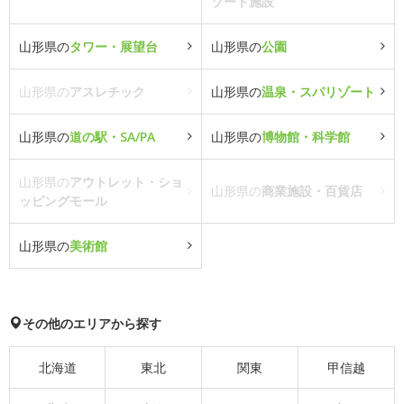
ゾート施設
山形県の
タワー・展望台
山形県の
公園
山形県の
アスレチック
山形県の
温泉・スパリゾート
山形県の
道の駅・SA/PA
山形県の
博物館・科学館
山形県の
アウトレット・ショ
山形県の
商業施設・百貨店
ッピングモール
山形県の
美術館
その他のエリアから探す
北海道
東北
関東
甲信越