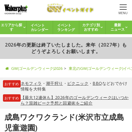
MENU
イベント
イベント
エリアから探
カテゴリ別
最新
カレンダー
ランキング
す
おすすめ
ニュース
2026年の更新は終了いたしました。来年（2027年）も
どうぞよろしくお願いします。
GW(ゴールデンウィーク)2026
東北のGW(ゴールデンウィーク)イ
ネモフィラ
・
潮干狩り
・
ピクニック
・
BBQ
などおでかけ
おすすめ
情報を大特集
【最大12連休も】2026年のゴールデンウィークはいつか
おすすめ
ら？混雑ピーク予想と回避術をご紹介
成島ワクワクランド(米沢市立成島
児童遊園)