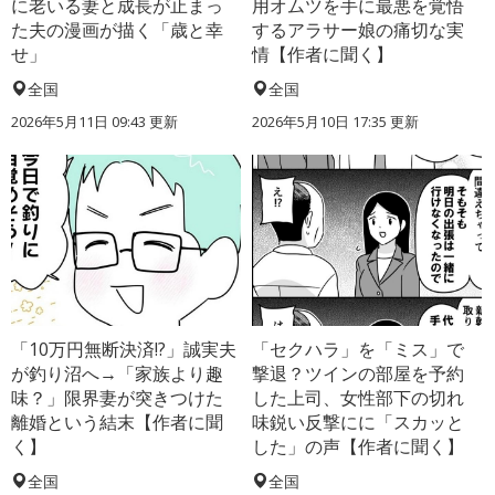
に老いる妻と成長が止まっ
用オムツを手に最悪を覚悟
た夫の漫画が描く「歳と幸
するアラサー娘の痛切な実
せ」
情【作者に聞く】
全国
全国
2026年5月11日 09:43 更新
2026年5月10日 17:35 更新
「10万円無断決済!?」誠実夫
「セクハラ」を「ミス」で
が釣り沼へ→「家族より趣
撃退？ツインの部屋を予約
味？」限界妻が突きつけた
した上司、女性部下の切れ
離婚という結末【作者に聞
味鋭い反撃にに「スカッと
く】
した」の声【作者に聞く】
全国
全国