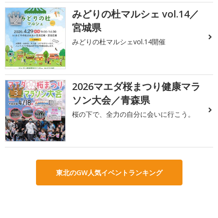
みどりの杜マルシェ vol.14／
2
宮城県
みどりの杜マルシェvol.14開催
2026マエダ桜まつり健康マラ
3
ソン大会／青森県
桜の下で、全力の自分に会いに行こう。
東北のGW人気イベントランキング