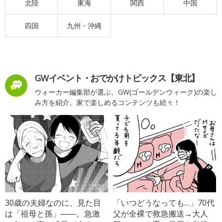
北陸
東海
関西
中国
四国
九州・沖縄
GWイベント・おでかけトピックス【東北】
ウォーカー編集部が選ぶ、GW(ゴールデンウィーク)の楽し
み方を紹介。家で楽しめるコンテンツも続々！
30歳の夫婦なのに、見た目
「いつどうなっても…」70代
は「祖母と孫」――。急激
父が全裸で救急搬送→大人