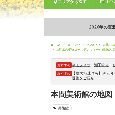
イベ
エリアから探す
2026年の
GW(ゴールデンウィーク)2026
東北のG
山形県のGW(ゴールデンウィーク)観光ス
ネモフィラ
・
潮干狩り
・
おすすめ
【最大12連休も】202
おすすめ
避術をご紹介
本間美術館の地図
美術館