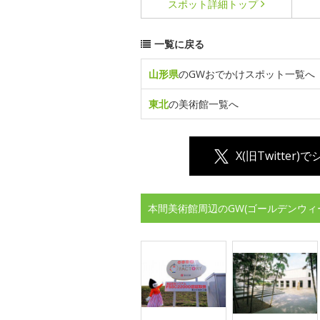
スポット詳細
トップ
一覧に戻る
山形県
のGWおでかけスポット一覧へ
東北
の美術館一覧へ
X(旧Twitter)
本間美術館周辺のGW(ゴールデンウィ