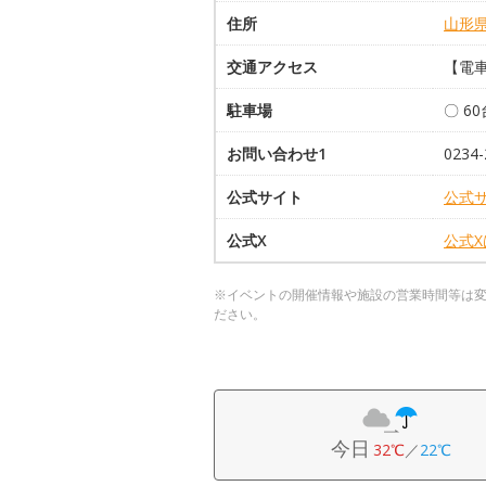
住所
山形
交通アクセス
【電車
駐車場
〇 6
お問い合わせ1
0234-
公式サイト
公式
公式X
公式
※イベントの開催情報や施設の営業時間等は
ださい。
今日
32℃
／
22℃