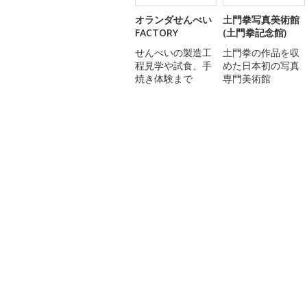
オランダせんべい
土門拳写真美術館
FACTORY
(土門拳記念館)
せんべいの製造工
土門拳の作品を収
程見学や試食、手
めた日本初の写真
焼き体験まで
専門美術館