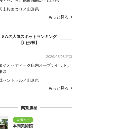
桜・見ごろ】徳良湖周辺／山形県
沢上杉まつり／山形県
もっと見る
GWの人気スポットランキング
【山形県】
2026/08/08 更新
タジオセディック庄内オープンセット／
形県
城セントラル／山形県
もっと見る
閲覧履歴
本間美術館