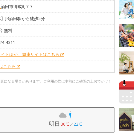
県
酒田市御成町7-7
】JR酒田駅から徒歩5分
0台 無料
24-4311
サイトほか、関連サイトはこちら
Xはこちら
変更になる場合があります。ご利用の際は事前にご確認の上おでかけく
明日
30℃
／
22℃