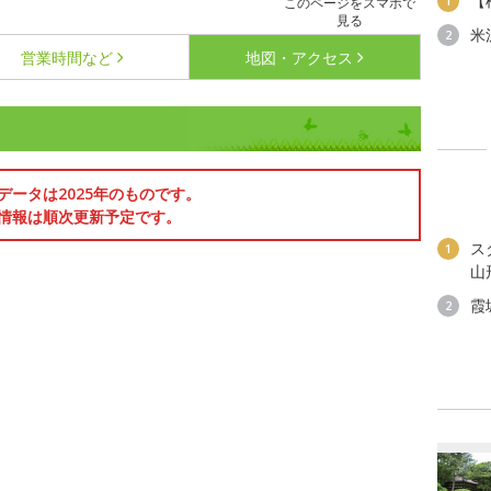
【
1
このページをスマホで
見る
米
2
営業時間など
地図・アクセス
データは2025年のものです。
情報は順次更新予定です。
ス
1
山
霞
2