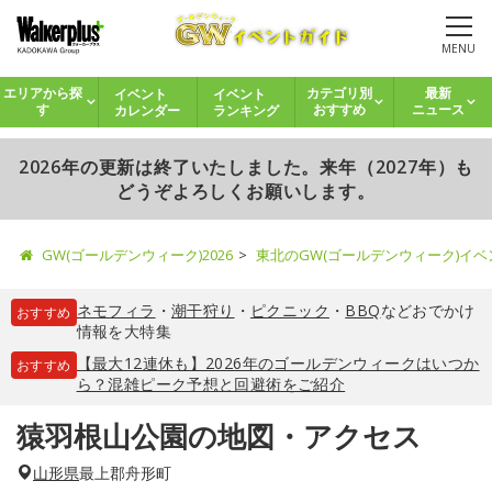
MENU
イベント
イベント
エリアから探
カテゴリ別
最新
カレンダー
ランキング
す
おすすめ
ニュース
2026年の更新は終了いたしました。来年（2027年）も
どうぞよろしくお願いします。
GW(ゴールデンウィーク)2026
東北のGW(ゴールデンウィーク)イ
ネモフィラ
・
潮干狩り
・
ピクニック
・
BBQ
などおでかけ
おすすめ
情報を大特集
【最大12連休も】2026年のゴールデンウィークはいつか
おすすめ
ら？混雑ピーク予想と回避術をご紹介
猿羽根山公園の地図・アクセス
山形県
最上郡舟形町