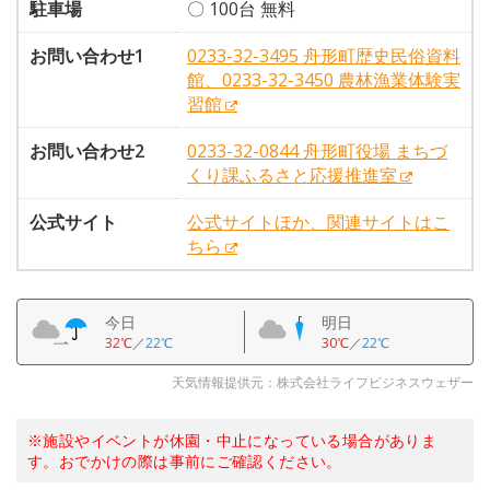
駐車場
〇 100台 無料
お問い合わせ1
0233-32-3495 舟形町歴史民俗資料
館、0233-32-3450 農林漁業体験実
習館
お問い合わせ2
0233-32-0844 舟形町役場 まちづ
くり課ふるさと応援推進室
公式サイト
公式サイトほか、関連サイトはこ
ちら
今日
明日
32℃
／
22℃
30℃
／
22℃
天気情報提供元：株式会社ライフビジネスウェザー
※施設やイベントが休園・中止になっている場合がありま
す。おでかけの際は事前にご確認ください。