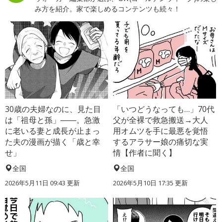
み方を紹介。家で楽しめるコンテンツも続々！
30歳の夫婦なのに、見た目
「いつどうなっても…」70代
は「祖母と孫」――。急激
父が全裸で救急搬送→大人
に老いる妻と成長が止まっ
用オムツを手に最悪を覚悟
た夫の漫画が描く「歳と幸
するアラサー娘の痛切な実
せ」
情【作者に聞く】
全国
全国
2026年5月11日 09:43 更新
2026年5月10日 17:35 更新