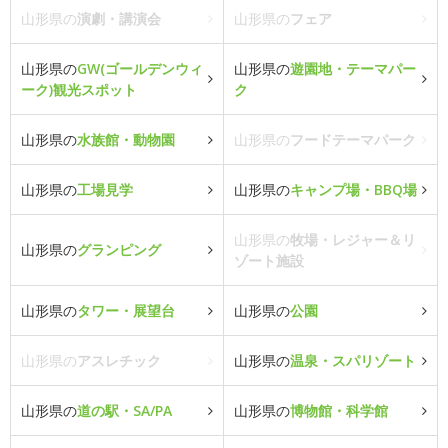
山形県の
演劇・講演会
山形県の
フェア
山形県の
GW(ゴールデンウィ
山形県の
遊園地・テーマパー
ーク)観光スポット
ク
山形県の
水族館・動物園
山形県の
フードテーマパーク
山形県の
工場見学
山形県の
キャンプ場・BBQ場
山形県の
牧場・レジャー＆リ
山形県の
グランピング
ゾート施設
山形県の
タワー・展望台
山形県の
公園
山形県の
アスレチック
山形県の
温泉・スパリゾート
山形県の
道の駅・SA/PA
山形県の
博物館・科学館