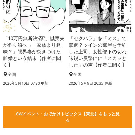
「10万円無断決済!?」誠実夫
「セクハラ」を「ミス」で
が釣り沼へ→「家族より趣
撃退？ツインの部屋を予約
味？」限界妻が突きつけた
した上司、女性部下の切れ
離婚という結末【作者に聞
味鋭い反撃にに「スカッと
く】
した」の声【作者に聞く】
全国
全国
2026年5月10日 07:30 更新
2026年5月9日 20:35 更新
GWイベント・おでかけトピックス【東北】をもっと見
る