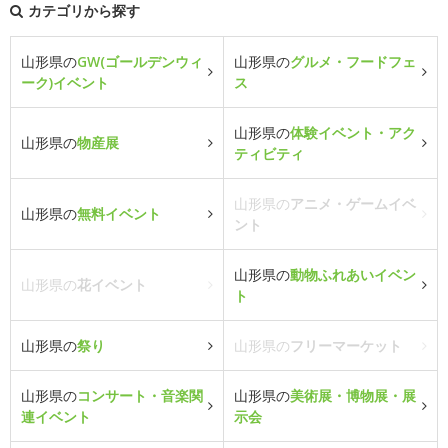
カテゴリから探す
山形県の
GW(ゴールデンウィ
山形県の
グルメ・フードフェ
ーク)イベント
ス
山形県の
体験イベント・アク
山形県の
物産展
ティビティ
山形県の
アニメ・ゲームイベ
山形県の
無料イベント
ント
山形県の
動物ふれあいイベン
山形県の
花イベント
ト
山形県の
祭り
山形県の
フリーマーケット
山形県の
コンサート・音楽関
山形県の
美術展・博物展・展
連イベント
示会