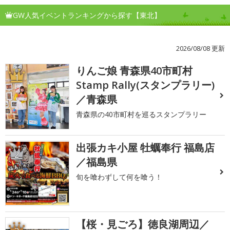
GW人気イベントランキングから探す【東北】
2026/08/08 更新
りんご娘 青森県40市町村
1
Stamp Rally(スタンプラリー)
／青森県
青森県の40市町村を巡るスタンプラリー
出張カキ小屋 牡蠣奉行 福島店
2
／福島県
旬を喰わずして何を喰う！
【桜・見ごろ】徳良湖周辺／