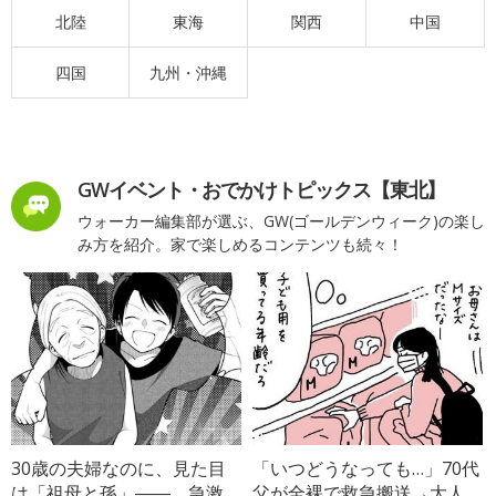
北陸
東海
関西
中国
四国
九州・沖縄
GWイベント・おでかけトピックス【東北】
ウォーカー編集部が選ぶ、GW(ゴールデンウィーク)の楽し
み方を紹介。家で楽しめるコンテンツも続々！
30歳の夫婦なのに、見た目
「いつどうなっても…」70代
は「祖母と孫」――。急激
父が全裸で救急搬送→大人