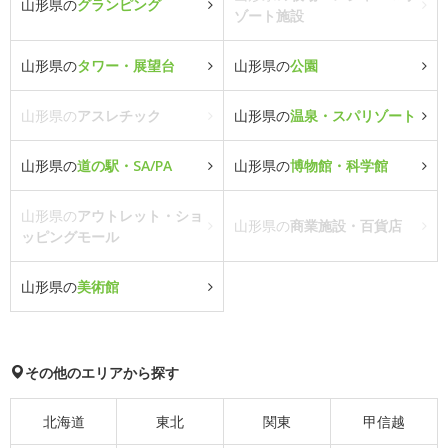
山形県の
グランピング
ゾート施設
山形県の
タワー・展望台
山形県の
公園
山形県の
アスレチック
山形県の
温泉・スパリゾート
山形県の
道の駅・SA/PA
山形県の
博物館・科学館
山形県の
アウトレット・ショ
山形県の
商業施設・百貨店
ッピングモール
山形県の
美術館
その他のエリアから探す
北海道
東北
関東
甲信越