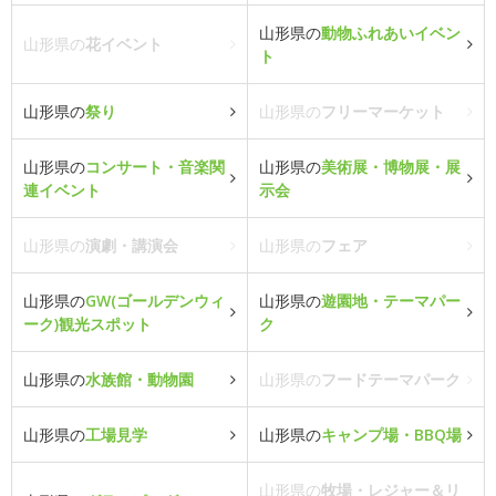
山形県の
動物ふれあいイベン
山形県の
花イベント
ト
山形県の
祭り
山形県の
フリーマーケット
山形県の
コンサート・音楽関
山形県の
美術展・博物展・展
連イベント
示会
山形県の
演劇・講演会
山形県の
フェア
山形県の
GW(ゴールデンウィ
山形県の
遊園地・テーマパー
ーク)観光スポット
ク
山形県の
水族館・動物園
山形県の
フードテーマパーク
山形県の
工場見学
山形県の
キャンプ場・BBQ場
山形県の
牧場・レジャー＆リ