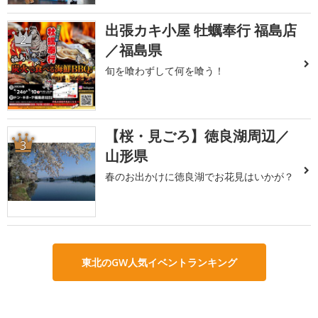
出張カキ小屋 牡蠣奉行 福島店
2
／福島県
旬を喰わずして何を喰う！
【桜・見ごろ】徳良湖周辺／
3
山形県
春のお出かけに徳良湖でお花見はいかが？
東北のGW人気イベントランキング