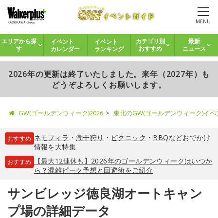
MENU
イベント
イベント
エリアから探
カテゴリ別
最新
カレンダー
ランキング
す
おすすめ
ニュース
2026年の更新は終了いたしました。来年（2027年）も
どうぞよろしくお願いします。
GW(ゴールデンウィーク)2026
東北のGW(ゴールデンウィーク)イ
ネモフィラ
・
潮干狩り
・
ピクニック
・
BBQ
などおでかけ
おすすめ
情報を大特集
【最大12連休も】2026年のゴールデンウィークはいつか
おすすめ
ら？混雑ピーク予想と回避術をご紹介
サンビレッジ徳良湖オートキャン
プ場の詳細データ