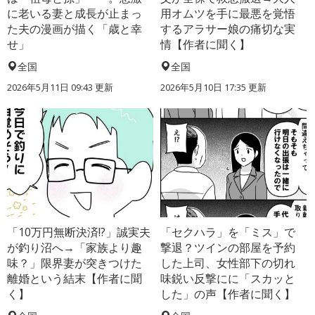
に老いる妻と成長が止まっ
用オムツを手に最悪を覚悟
た夫の漫画が描く「歳と幸
するアラサー娘の痛切な実
せ」
情【作者に聞く】
全国
全国
2026年5月11日 09:43 更新
2026年5月10日 17:35 更新
「10万円無断決済!?」誠実夫
「セクハラ」を「ミス」で
が釣り沼へ→「家族より趣
撃退？ツインの部屋を予約
味？」限界妻が突きつけた
した上司、女性部下の切れ
離婚という結末【作者に聞
味鋭い反撃にに「スカッと
く】
した」の声【作者に聞く】