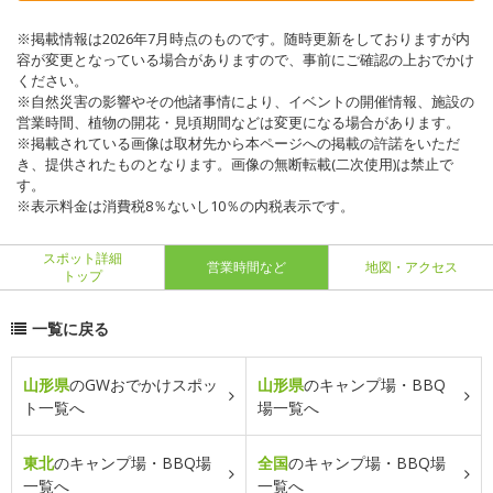
※掲載情報は2026年7月時点のものです。随時更新をしておりますが内
容が変更となっている場合がありますので、事前にご確認の上おでかけ
ください。
※自然災害の影響やその他諸事情により、イベントの開催情報、施設の
営業時間、植物の開花・見頃期間などは変更になる場合があります。
※掲載されている画像は取材先から本ページへの掲載の許諾をいただ
き、提供されたものとなります。画像の無断転載(二次使用)は禁止で
す。
※表示料金は消費税8％ないし10％の内税表示です。
スポット詳細
営業時間など
地図・アクセス
トップ
一覧に戻る
山形県
のGWおでかけスポッ
山形県
のキャンプ場・BBQ
ト一覧へ
場一覧へ
東北
のキャンプ場・BBQ場
全国
のキャンプ場・BBQ場
一覧へ
一覧へ