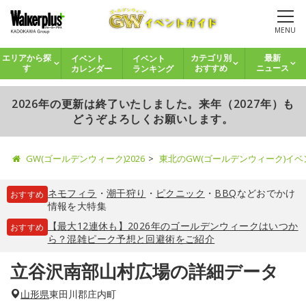
MENU
イベント
イベント
エリアから探
カテゴリ別
最新
カレンダー
ランキング
す
おすすめ
ニュース
2026年の更新は終了いたしました。来年（2027年）も
どうぞよろしくお願いします。
GW(ゴールデンウィーク)2026
東北のGW(ゴールデンウィーク)イ
ネモフィラ
・
潮干狩り
・
ピクニック
・
BBQ
などおでかけ
おすすめ
情報を大特集
【最大12連休も】2026年のゴールデンウィークはいつか
おすすめ
ら？混雑ピーク予想と回避術をご紹介
立谷沢南部山村広場の詳細データ
山形県
東田川郡庄内町