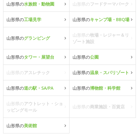
山形県の
水族館・動物園
山形県の
フードテーマパーク
山形県の
工場見学
山形県の
キャンプ場・BBQ場
山形県の
牧場・レジャー＆リ
山形県の
グランピング
ゾート施設
山形県の
タワー・展望台
山形県の
公園
山形県の
アスレチック
山形県の
温泉・スパリゾート
山形県の
道の駅・SA/PA
山形県の
博物館・科学館
山形県の
アウトレット・ショ
山形県の
商業施設・百貨店
ッピングモール
山形県の
美術館