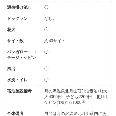
源泉掛け流し
◯
ドッグラン
なし。
花火
◯
サイト数
約40サイト
バンガロー・コ
◯
テージ・ケビン
風呂
◯
水洗トイレ
◯
宿泊施設備考
月の沢温泉北月山荘(1泊素泊り)大
人4000円、子ども2200円、北月山
ケビン(1棟)1万1000円
全体備考
風呂は月の沢温泉北月山荘内にあ