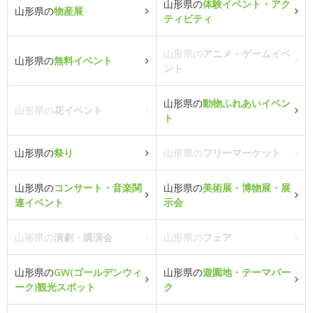
山形県の
体験イベント・アク
山形県の
物産展
ティビティ
山形県の
アニメ・ゲームイベ
山形県の
無料イベント
ント
山形県の
動物ふれあいイベン
山形県の
花イベント
ト
山形県の
祭り
山形県の
フリーマーケット
山形県の
コンサート・音楽関
山形県の
美術展・博物展・展
連イベント
示会
山形県の
演劇・講演会
山形県の
フェア
山形県の
GW(ゴールデンウィ
山形県の
遊園地・テーマパー
ーク)観光スポット
ク