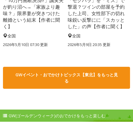
「10万円無断決済!?」誠実夫
「セクハラ」を「ミス」で
が釣り沼へ→「家族より趣
撃退？ツインの部屋を予約
味？」限界妻が突きつけた
した上司、女性部下の切れ
離婚という結末【作者に聞
味鋭い反撃にに「スカッと
く】
した」の声【作者に聞く】
全国
全国
2026年5月10日 07:30 更新
2026年5月9日 20:35 更新
GWイベント・おでかけトピックス【東北】をもっと見
る
GW(ゴールデンウィーク)のおでかけをもっと楽しむ