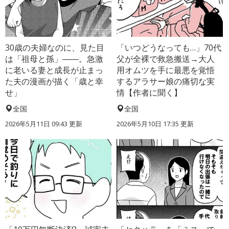
30歳の夫婦なのに、見た目
「いつどうなっても…」70代
は「祖母と孫」――。急激
父が全裸で救急搬送→大人
に老いる妻と成長が止まっ
用オムツを手に最悪を覚悟
た夫の漫画が描く「歳と幸
するアラサー娘の痛切な実
せ」
情【作者に聞く】
全国
全国
2026年5月11日 09:43 更新
2026年5月10日 17:35 更新