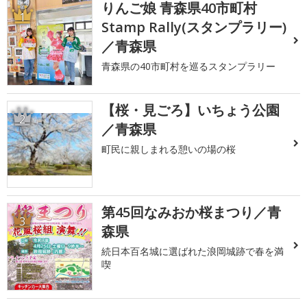
りんご娘 青森県40市町村
1
Stamp Rally(スタンプラリー)
／青森県
青森県の40市町村を巡るスタンプラリー
【桜・見ごろ】いちょう公園
2
／青森県
町民に親しまれる憩いの場の桜
第45回なみおか桜まつり／青
3
森県
続日本百名城に選ばれた浪岡城跡で春を満
喫