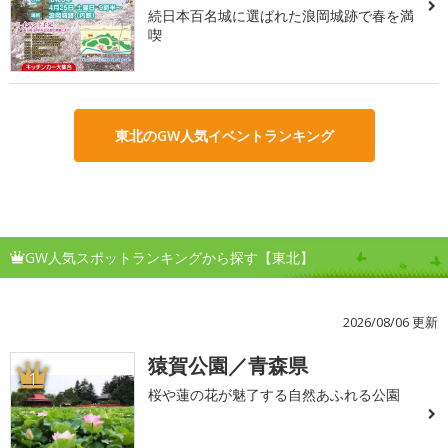
続日本百名城に選ばれた浪岡城跡で春を満
喫
東北のGW人気イベントランキング
GW人気スポットランキングから探す【東北】
2026/08/06 更新
猿賀公園／青森県
1
桜や蓮の花が魅了する自然あふれる公園