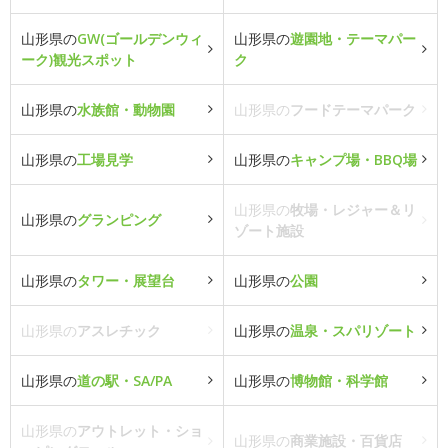
山形県の
GW(ゴールデンウィ
山形県の
遊園地・テーマパー
ーク)観光スポット
ク
山形県の
水族館・動物園
山形県の
フードテーマパーク
山形県の
工場見学
山形県の
キャンプ場・BBQ場
山形県の
牧場・レジャー＆リ
山形県の
グランピング
ゾート施設
山形県の
タワー・展望台
山形県の
公園
山形県の
アスレチック
山形県の
温泉・スパリゾート
山形県の
道の駅・SA/PA
山形県の
博物館・科学館
山形県の
アウトレット・ショ
山形県の
商業施設・百貨店