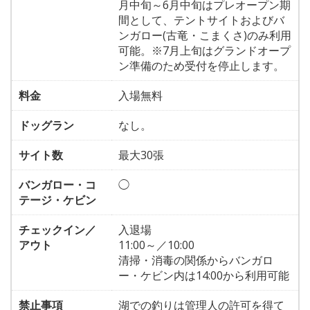
月中旬～6月中旬はプレオープン期
間として、テントサイトおよびバ
ンガロー(古竜・こまくさ)のみ利用
可能。※7月上旬はグランドオープ
ン準備のため受付を停止します。
料金
入場無料
ドッグラン
なし。
サイト数
最大30張
バンガロー・コ
◯
テージ・ケビン
チェックイン／
入退場
アウト
11:00～／10:00
清掃・消毒の関係からバンガロ
ー・ケビン内は14:00から利用可能
禁止事項
湖での釣りは管理人の許可を得て