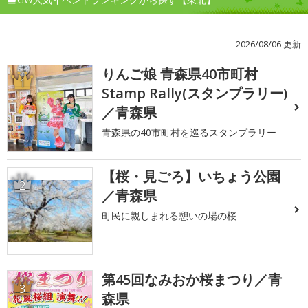
2026/08/06 更新
りんご娘 青森県40市町村
1
Stamp Rally(スタンプラリー)
／青森県
青森県の40市町村を巡るスタンプラリー
【桜・見ごろ】いちょう公園
2
／青森県
町民に親しまれる憩いの場の桜
第45回なみおか桜まつり／青
3
森県