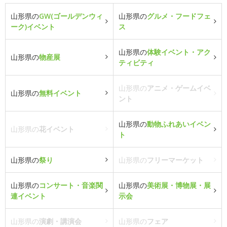
山形県の
GW(ゴールデンウィ
山形県の
グルメ・フードフェ
ーク)イベント
ス
山形県の
体験イベント・アク
山形県の
物産展
ティビティ
山形県の
アニメ・ゲームイベ
山形県の
無料イベント
ント
山形県の
動物ふれあいイベン
山形県の
花イベント
ト
山形県の
祭り
山形県の
フリーマーケット
山形県の
コンサート・音楽関
山形県の
美術展・博物展・展
連イベント
示会
山形県の
演劇・講演会
山形県の
フェア