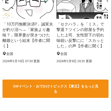
「10万円無断決済!?」誠実夫
「セクハラ」を「ミス」で
が釣り沼へ→「家族より趣
撃退？ツインの部屋を予約
味？」限界妻が突きつけた
した上司、女性部下の切れ
離婚という結末【作者に聞
味鋭い反撃にに「スカッと
く】
した」の声【作者に聞く】
全国
全国
2026年5月10日 07:30 更新
2026年5月9日 20:35 更新
GWイベント・おでかけトピックス【東北】をもっと見
る