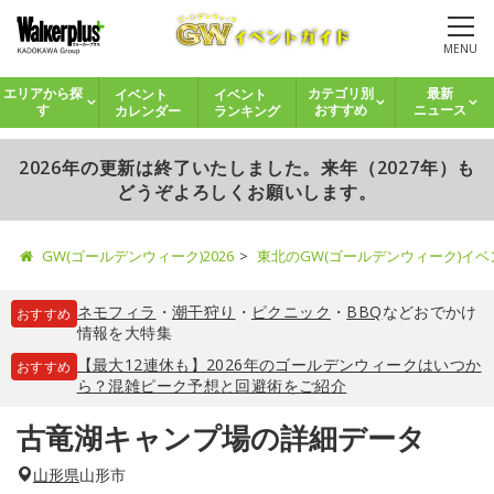
MENU
イベント
イベント
エリアから探
カテゴリ別
最新
カレンダー
ランキング
す
おすすめ
ニュース
2026年の更新は終了いたしました。来年（2027年）も
どうぞよろしくお願いします。
GW(ゴールデンウィーク)2026
東北のGW(ゴールデンウィーク)イ
ネモフィラ
・
潮干狩り
・
ピクニック
・
BBQ
などおでかけ
おすすめ
情報を大特集
【最大12連休も】2026年のゴールデンウィークはいつか
おすすめ
ら？混雑ピーク予想と回避術をご紹介
古竜湖キャンプ場の詳細データ
山形県
山形市