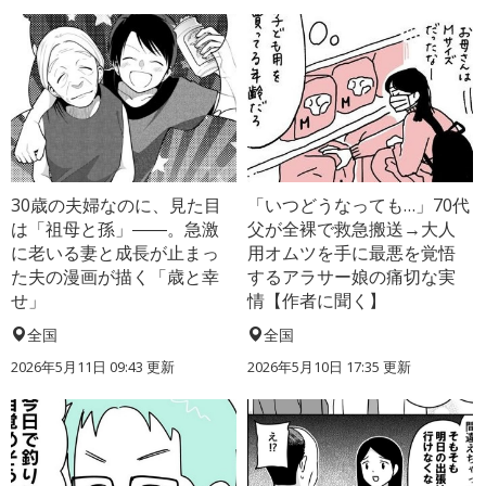
30歳の夫婦なのに、見た目
「いつどうなっても…」70代
は「祖母と孫」――。急激
父が全裸で救急搬送→大人
に老いる妻と成長が止まっ
用オムツを手に最悪を覚悟
た夫の漫画が描く「歳と幸
するアラサー娘の痛切な実
せ」
情【作者に聞く】
全国
全国
2026年5月11日 09:43 更新
2026年5月10日 17:35 更新