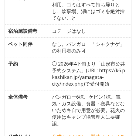
利用。ゴミはすべて持ち帰りと
し、炊事場、湖にはゴミを絶対捨
てないこと
宿泊施設備考
コテージはなし
ペット同伴
なし。バンガロー「シャクナゲ」
の利用者のみ可
予約
◯ 2026年4下旬より「山形市公共
予約システム」(URL: https://k6.p-
kashikan.jp/yamagata-
city/index.php)で受付開始
全体備考
バンガロー6棟、ケビン1棟。電
気・ガス設備、食器・寝具などな
いため各自で用意が必要。花火の
使用はキャンプ場管理人に要確
認。