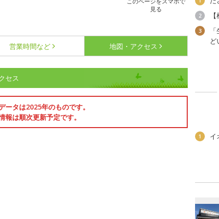
た
1
このページをスマホで
見る
【
2
「
3
ど
営業時間など
地図・アクセス
クセス
データは2025年のものです。
情報は順次更新予定です。
イ
1