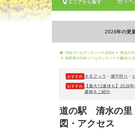
イベ
エリアから探す
2026年の
GW(ゴールデンウィーク)2026
東北のG
秋田県のGW(ゴールデンウィーク)観光ス
ネモフィラ
・
潮干狩り
・
おすすめ
【最大12連休も】202
おすすめ
避術をご紹介
道の駅 清水の里
図・アクセス