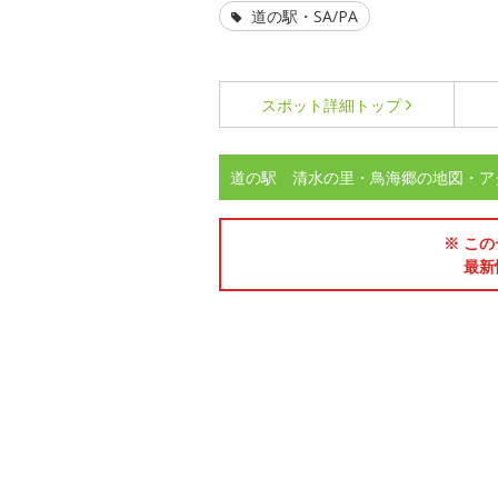
道の駅・SA/PA
スポット詳細
トップ
道の駅 清水の里・鳥海郷の地図・ア
※ この
最新