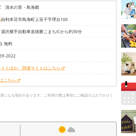
駅 清水の里・鳥海郷
県
由利本荘市鳥海町上笹子字堺台100
湯沢横手自動車道雄勝こまちICから約30分
8台 無料
59-2022
サイトほか、関連サイトはこちら
Xはこちら
変更になる場合があります。ご利用の際は事前にご確認の上おでかけく