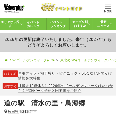
MENU
イベント
イベント
エリアから探
カテゴリ別
最新
カレンダー
ランキング
す
おすすめ
ニュース
2026年の更新は終了いたしました。来年（2027年）も
どうぞよろしくお願いします。
GW(ゴールデンウィーク)2026
東北のGW(ゴールデンウィーク)イ
ネモフィラ
・
潮干狩り
・
ピクニック
・
BBQ
などおでかけ
おすすめ
情報を大特集
【最大12連休も】2026年のゴールデンウィークはいつか
おすすめ
ら？混雑ピーク予想と回避術をご紹介
道の駅 清水の里・鳥海郷
秋田県
由利本荘市