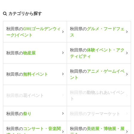
カテゴリから探す
秋田県の
GW(ゴールデンウィ
秋田県の
グルメ・フードフェ
ーク)イベント
ス
秋田県の
体験イベント・アク
秋田県の
物産展
ティビティ
秋田県の
アニメ・ゲームイベ
秋田県の
無料イベント
ント
秋田県の
動物ふれあいイベン
秋田県の
花イベント
ト
秋田県の
祭り
秋田県の
フリーマーケット
秋田県の
コンサート・音楽関
秋田県の
美術展・博物展・展