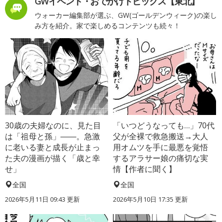
GWイベント・おでかけトピックス【東北】
ウォーカー編集部が選ぶ、GW(ゴールデンウィーク)の楽し
み方を紹介。家で楽しめるコンテンツも続々！
30歳の夫婦なのに、見た目
「いつどうなっても…」70代
は「祖母と孫」――。急激
父が全裸で救急搬送→大人
に老いる妻と成長が止まっ
用オムツを手に最悪を覚悟
た夫の漫画が描く「歳と幸
するアラサー娘の痛切な実
せ」
情【作者に聞く】
全国
全国
2026年5月11日 09:43 更新
2026年5月10日 17:35 更新