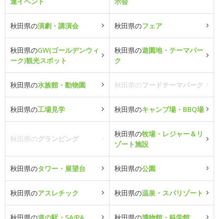
連イベント
示会
秋田県の
演劇・講演会
秋田県の
フェア
秋田県の
GW(ゴールデンウィ
秋田県の
遊園地・テーマパー
ーク)観光スポット
ク
秋田県の
水族館・動物園
秋田県の
フードテーマパーク
秋田県の
工場見学
秋田県の
キャンプ場・BBQ場
秋田県の
牧場・レジャー＆リ
秋田県の
グランピング
ゾート施設
秋田県の
タワー・展望台
秋田県の
公園
秋田県の
アスレチック
秋田県の
温泉・スパリゾート
秋田県の
道の駅・SA/PA
秋田県の
博物館・科学館