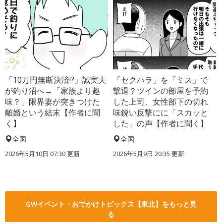
「10万円無断決済!?」誠実夫
「セクハラ」を「ミス」で
が釣り沼へ→「家族より趣
撃退？ツインの部屋を予約
味？」限界妻が突きつけた
した上司、女性部下の切れ
離婚という結末【作者に聞
味鋭い反撃にに「スカッと
く】
した」の声【作者に聞く】
全国
全国
2026年5月10日 07:30 更新
2026年5月9日 20:35 更新
GWイベント・おでかけトピックス【東北】をもっと見
る