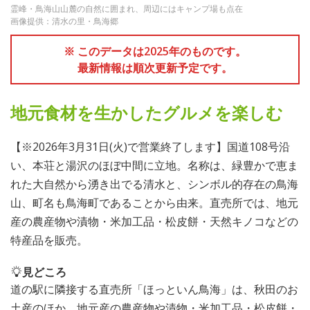
霊峰・鳥海山山麓の自然に囲まれ、周辺にはキャンプ場も点在
画像提供：清水の里・鳥海郷
※ このデータは2025年のものです。
最新情報は順次更新予定です。
地元食材を生かしたグルメを楽しむ
【※2026年3月31日(火)で営業終了します】国道108号沿
い、本荘と湯沢のほぼ中間に立地。名称は、緑豊かで恵ま
れた大自然から湧き出でる清水と、シンボル的存在の鳥海
山、町名も鳥海町であることから由来。直売所では、地元
産の農産物や漬物・米加工品・松皮餅・天然キノコなどの
特産品を販売。
見どころ
道の駅に隣接する直売所「ほっといん鳥海」は、秋田のお
土産のほか、地元産の農産物や漬物・米加工品・松皮餅・