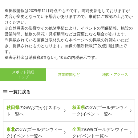
※掲載情報は2025年12月時点のものです。随時更新をしておりますが
内容が変更となっている場合がありますので、事前にご確認の上おでか
けください。
※自然災害の影響やその他諸事情により、イベントの開催情報、施設の
営業時間、植物の開花・見頃期間などは変更になる場合があります。
※掲載されている画像は取材先から本ページへの掲載の許諾をいただ
き、提供されたものとなります。画像の無断転載(二次使用)は禁止で
す。
※表示料金は消費税8％ないし10％の内税表示です。
スポット詳細
営業時間など
地図・アクセス
トップ
一覧に戻る
秋田県
のGWおでかけスポッ
秋田県
のGW(ゴールデンウィ
ト一覧へ
ーク)イベント一覧へ
東北
のGW(ゴールデンウィー
全国
のGW(ゴールデンウィー
ク)イベント一覧へ
ク)イベント一覧へ