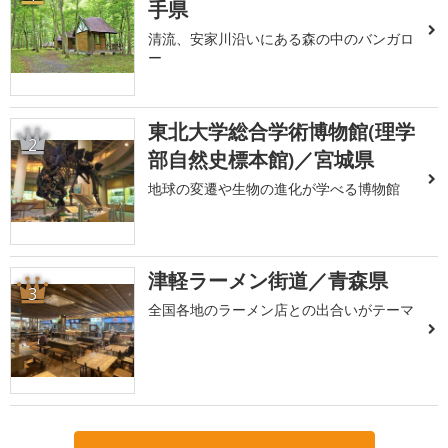
手県
清流、安家川沿いにある森の中のバンガロ
ー
東北大学総合学術博物館(理学
2
部自然史標本館)／宮城県
地球の変遷や生物の進化が学べる博物館
津軽ラーメン街道／青森県
3
全国各地のラーメン店との出合いがテーマ