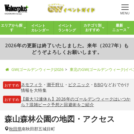
MENU
イベント
イベント
エリアから探
カテゴリ別
最新
カレンダー
ランキング
す
おすすめ
ニュース
2026年の更新は終了いたしました。来年（2027年）も
どうぞよろしくお願いします。
GW(ゴールデンウィーク)2026
東北のGW(ゴールデンウィーク)イ
ネモフィラ
・
潮干狩り
・
ピクニック
・
BBQ
などおでかけ
おすすめ
情報を大特集
【最大12連休も】2026年のゴールデンウィークはいつか
おすすめ
ら？混雑ピーク予想と回避術をご紹介
森山森林公園の地図・アクセス
秋田県
南秋田郡五城目町