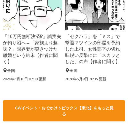
「10万円無断決済!?」誠実夫
「セクハラ」を「ミス」で
が釣り沼へ→「家族より趣
撃退？ツインの部屋を予約
味？」限界妻が突きつけた
した上司、女性部下の切れ
離婚という結末【作者に聞
味鋭い反撃にに「スカッと
く】
した」の声【作者に聞く】
全国
全国
2026年5月10日 07:30 更新
2026年5月9日 20:35 更新
GWイベント・おでかけトピックス【東北】をもっと見
る