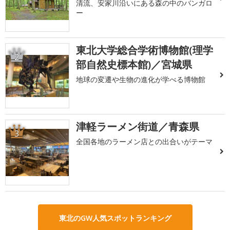
清流、安家川沿いにある森の中のバンガロ
ー
東北大学総合学術博物館(理学
2
部自然史標本館)／宮城県
地球の変遷や生物の進化が学べる博物館
津軽ラーメン街道／青森県
3
全国各地のラーメン店との出合いがテーマ
東北のGW人気スポットランキング