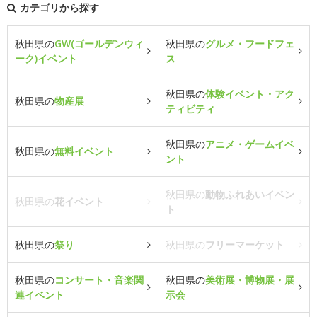
カテゴリから探す
秋田県の
GW(ゴールデンウィ
秋田県の
グルメ・フードフェ
ーク)イベント
ス
秋田県の
体験イベント・アク
秋田県の
物産展
ティビティ
秋田県の
アニメ・ゲームイベ
秋田県の
無料イベント
ント
秋田県の
動物ふれあいイベン
秋田県の
花イベント
ト
秋田県の
祭り
秋田県の
フリーマーケット
秋田県の
コンサート・音楽関
秋田県の
美術展・博物展・展
連イベント
示会