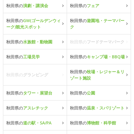
秋田県の
演劇・講演会
秋田県の
フェア
秋田県の
GW(ゴールデンウィ
秋田県の
遊園地・テーマパー
ーク)観光スポット
ク
秋田県の
水族館・動物園
秋田県の
フードテーマパーク
秋田県の
工場見学
秋田県の
キャンプ場・BBQ場
秋田県の
牧場・レジャー＆リ
秋田県の
グランピング
ゾート施設
秋田県の
タワー・展望台
秋田県の
公園
秋田県の
アスレチック
秋田県の
温泉・スパリゾート
秋田県の
道の駅・SA/PA
秋田県の
博物館・科学館