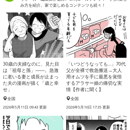
み方を紹介。家で楽しめるコンテンツも続々！
30歳の夫婦なのに、見た目
「いつどうなっても…」70代
は「祖母と孫」――。急激
父が全裸で救急搬送→大人
に老いる妻と成長が止まっ
用オムツを手に最悪を覚悟
た夫の漫画が描く「歳と幸
するアラサー娘の痛切な実
せ」
情【作者に聞く】
全国
全国
2026年5月11日 09:43 更新
2026年5月10日 17:35 更新