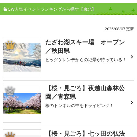
GW人気イベントランキングから探す【東北】
2026/08/07 更新
たざわ湖スキー場 オープン
1
／秋田県
ビッグゲレンデからの絶景が待っている！
【桜・見ごろ】夜越山森林公
2
園／青森県
桜のトンネルの中をドライビング！
【桜・見ごろ】七ッ田の弘法