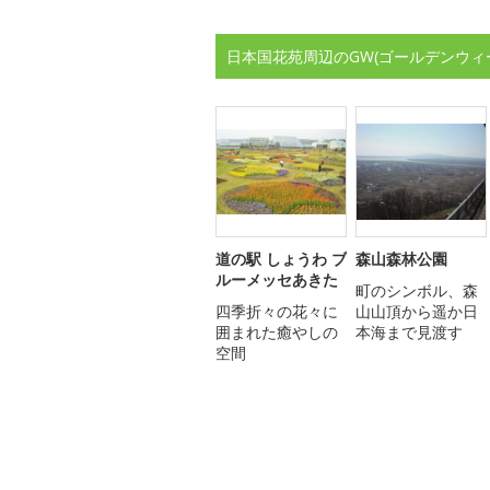
日本国花苑周辺のGW(ゴールデンウィ
道の駅 しょうわ ブ
森山森林公園
ルーメッセあきた
町のシンボル、森
四季折々の花々に
山山頂から遥か日
囲まれた癒やしの
本海まで見渡す
空間