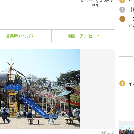
た
1
このページをスマホで
見る
【
2
「
3
ど
営業時間など
地図・アクセス
イ
1
日本国花苑