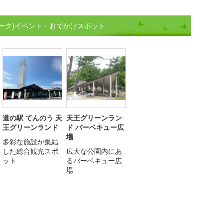
ーク)イベント・おでかけスポット
道の駅 てんのう 天
天王グリーンラン
王グリーンランド
ド バーベキュー広
場
多彩な施設が集結
した総合観光スポ
広大な公園内にあ
ット
るバーベキュー広
場