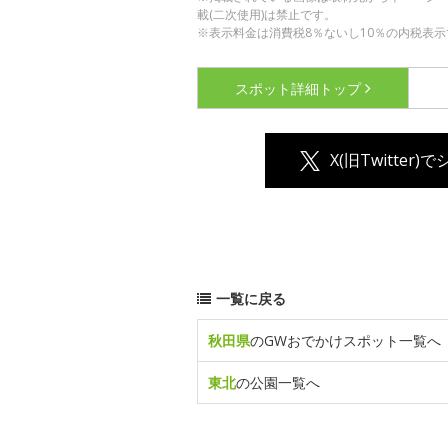
載(二次使用)は禁止です。
※表示料金は消費税8％ないし10％の内税表示
スポット詳細
トップ
X(旧Twitter)
一覧に戻る
秋田県
のGWおでかけスポット一覧へ
東北
の公園一覧へ