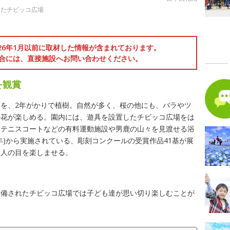
れたチビッコ広場
026年1月以前に取材した情報が含まれております。
合には、直接施設へお問い合わせください。
を観賞
0本を、2年がかりで植樹。自然が多く、桜の他にも、バラやツ
の花が楽しめる。園内には、遊具を設置したチビッコ広場をは
、テニスコートなどの有料運動施設や男鹿の山々を見渡せる浴
12年)から実施されている、彫刻コンクールの受賞作品41基が展
る人の目を楽しませる。
整備されたチビッコ広場では子ども達が思い切り楽しむことが