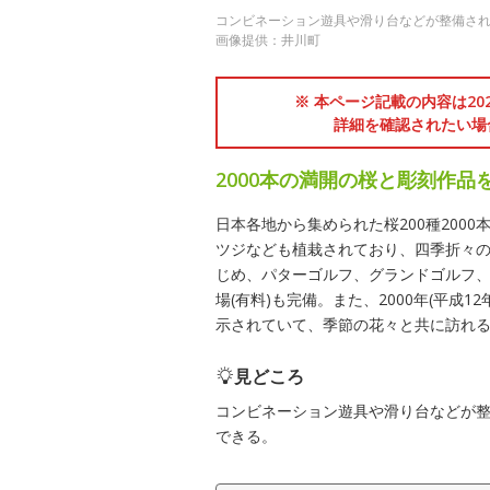
コンビネーション遊具や滑り台などが整備さ
画像提供：井川町
※ 本ページ記載の内容は2
詳細を確認されたい場
2000本の満開の桜と彫刻作品
日本各地から集められた桜200種200
ツジなども植栽されており、四季折々
じめ、パターゴルフ、グランドゴルフ
場(有料)も完備。また、2000年(平成
示されていて、季節の花々と共に訪れ
見どころ
コンビネーション遊具や滑り台などが
できる。