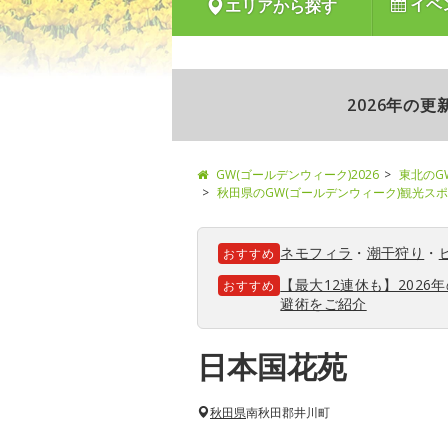
イベ
エリアから探す
2026年の
GW(ゴールデンウィーク)2026
東北のG
秋田県のGW(ゴールデンウィーク)観光ス
ネモフィラ
・
潮干狩り
・
おすすめ
【最大12連休も】202
おすすめ
避術をご紹介
日本国花苑
秋田県
南秋田郡井川町