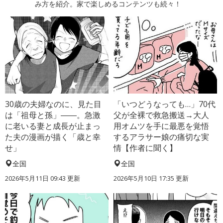
み方を紹介。家で楽しめるコンテンツも続々！
30歳の夫婦なのに、見た目
「いつどうなっても…」70代
は「祖母と孫」――。急激
父が全裸で救急搬送→大人
に老いる妻と成長が止まっ
用オムツを手に最悪を覚悟
た夫の漫画が描く「歳と幸
するアラサー娘の痛切な実
せ」
情【作者に聞く】
全国
全国
2026年5月11日 09:43 更新
2026年5月10日 17:35 更新