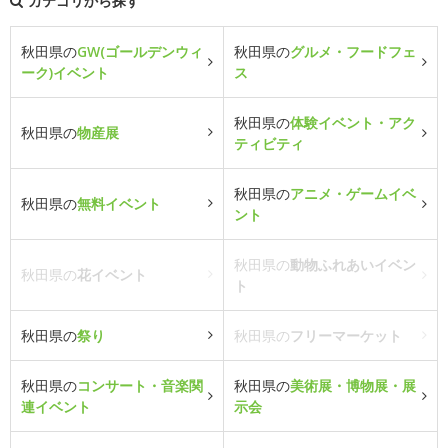
カテゴリから探す
秋田県の
GW(ゴールデンウィ
秋田県の
グルメ・フードフェ
ーク)イベント
ス
秋田県の
体験イベント・アク
秋田県の
物産展
ティビティ
秋田県の
アニメ・ゲームイベ
秋田県の
無料イベント
ント
秋田県の
動物ふれあいイベン
秋田県の
花イベント
ト
秋田県の
祭り
秋田県の
フリーマーケット
秋田県の
コンサート・音楽関
秋田県の
美術展・博物展・展
連イベント
示会