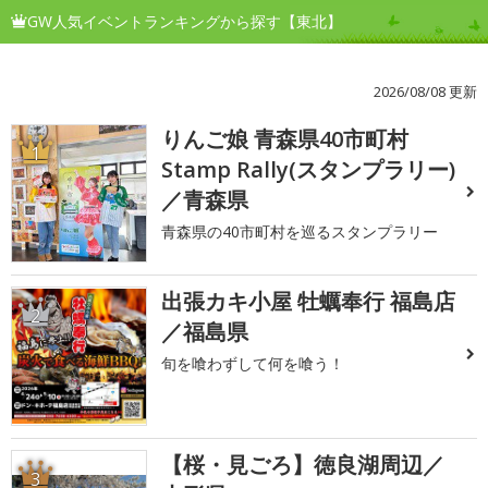
GW人気イベントランキングから探す【東北】
2026/08/08 更新
りんご娘 青森県40市町村
1
Stamp Rally(スタンプラリー)
／青森県
青森県の40市町村を巡るスタンプラリー
出張カキ小屋 牡蠣奉行 福島店
2
／福島県
旬を喰わずして何を喰う！
【桜・見ごろ】徳良湖周辺／
3