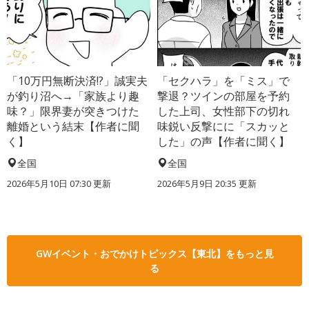
「10万円無断決済!?」誠実夫
「セクハラ」を「ミス」で
が釣り沼へ→「家族より趣
撃退？ツインの部屋を予約
味？」限界妻が突きつけた
した上司、女性部下の切れ
離婚という結末【作者に聞
味鋭い反撃にに「スカッと
く】
した」の声【作者に聞く】
全国
全国
2026年5月10日 07:30 更新
2026年5月9日 20:35 更新
GWイベント・おでかけトピックス【東北】をもっと見
る