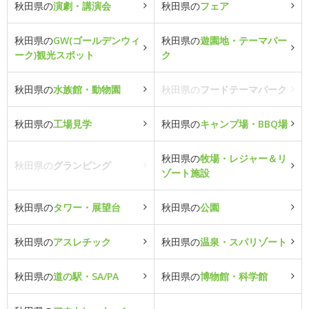
秋田県の
演劇・講演会
秋田県の
フェア
秋田県の
GW(ゴールデンウィ
秋田県の
遊園地・テーマパー
ーク)観光スポット
ク
秋田県の
水族館・動物園
秋田県の
フードテーマパーク
秋田県の
工場見学
秋田県の
キャンプ場・BBQ場
秋田県の
牧場・レジャー＆リ
秋田県の
グランピング
ゾート施設
秋田県の
タワー・展望台
秋田県の
公園
秋田県の
アスレチック
秋田県の
温泉・スパリゾート
秋田県の
道の駅・SA/PA
秋田県の
博物館・科学館