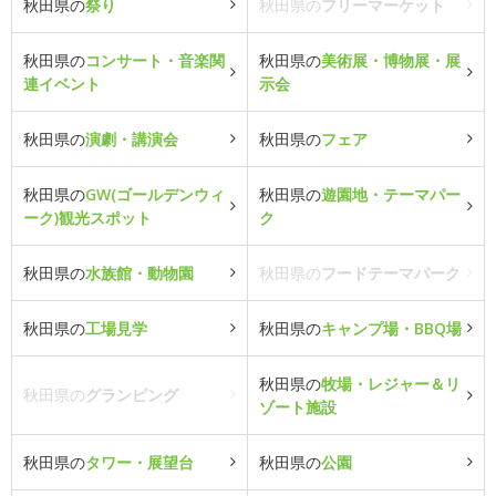
秋田県の
祭り
秋田県の
フリーマーケット
秋田県の
コンサート・音楽関
秋田県の
美術展・博物展・展
連イベント
示会
秋田県の
演劇・講演会
秋田県の
フェア
秋田県の
GW(ゴールデンウィ
秋田県の
遊園地・テーマパー
ーク)観光スポット
ク
秋田県の
水族館・動物園
秋田県の
フードテーマパーク
秋田県の
工場見学
秋田県の
キャンプ場・BBQ場
秋田県の
牧場・レジャー＆リ
秋田県の
グランピング
ゾート施設
秋田県の
タワー・展望台
秋田県の
公園