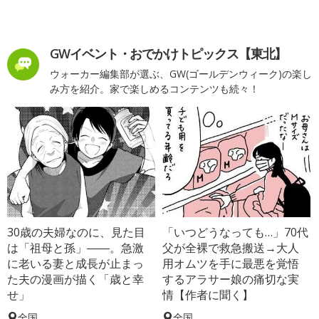
GWイベント・おでかけトピックス【東北】
ウォーカー編集部が選ぶ、GW(ゴールデンウィーク)の楽し
み方を紹介。家で楽しめるコンテンツも続々！
30歳の夫婦なのに、見た目
「いつどうなっても…」70代
は「祖母と孫」――。急激
父が全裸で救急搬送→大人
に老いる妻と成長が止まっ
用オムツを手に最悪を覚悟
た夫の漫画が描く「歳と幸
するアラサー娘の痛切な実
せ」
情【作者に聞く】
全国
全国