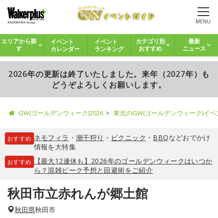
MENU
イベント
イベント
エリアから探
カテゴリ別
最新
カレンダー
ランキング
す
おすすめ
ニュース
2026年の更新は終了いたしました。来年（2027年）も
どうぞよろしくお願いします。
GW(ゴールデンウィーク)2026
東北のGW(ゴールデンウィーク)イ
ネモフィラ
・
潮干狩り
・
ピクニック
・
BBQ
などおでかけ
おすすめ
情報を大特集
【最大12連休も】2026年のゴールデンウィークはいつか
おすすめ
ら？混雑ピーク予想と回避術をご紹介
秋田市立赤れんが郷土館
秋田県
秋田市