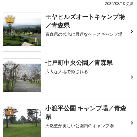
2026/08/10 更新
モヤヒルズオートキャンプ場
1
／青森県
青森県の観光に最適なベースキャンプ場
七戸町中央公園／青森県
2
広大な大地で癒される
小渡平公園 キャンプ場／青森
3
県
天然芝が美しい公園内のキャンプ場