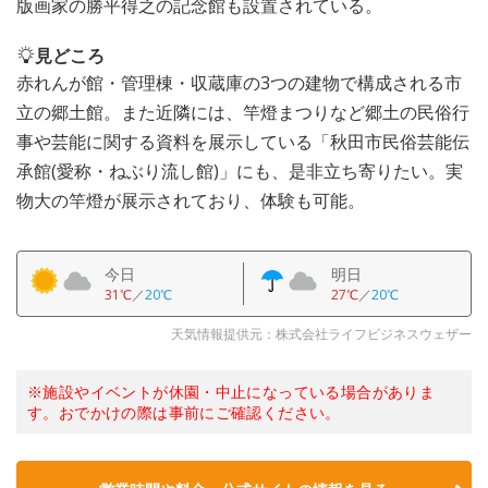
版画家の勝平得之の記念館も設置されている。
見どころ
赤れんが館・管理棟・収蔵庫の3つの建物で構成される市
立の郷土館。また近隣には、竿燈まつりなど郷土の民俗行
事や芸能に関する資料を展示している「秋田市民俗芸能伝
承館(愛称・ねぶり流し館)」にも、是非立ち寄りたい。実
物大の竿燈が展示されており、体験も可能。
今日
明日
31℃
／
20℃
27℃
／
20℃
天気情報提供元：株式会社ライフビジネスウェザー
※施設やイベントが休園・中止になっている場合がありま
す。おでかけの際は事前にご確認ください。