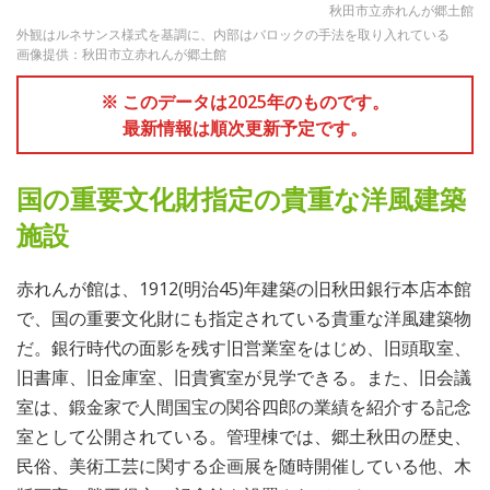
秋田市立赤れんが郷土館
外観はルネサンス様式を基調に、内部はバロックの手法を取り入れている
画像提供：秋田市立赤れんが郷土館
※ このデータは2025年のものです。
最新情報は順次更新予定です。
国の重要文化財指定の貴重な洋風建築
施設
赤れんが館は、1912(明治45)年建築の旧秋田銀行本店本館
で、国の重要文化財にも指定されている貴重な洋風建築物
だ。銀行時代の面影を残す旧営業室をはじめ、旧頭取室、
旧書庫、旧金庫室、旧貴賓室が見学できる。また、旧会議
室は、鍛金家で人間国宝の関谷四郎の業績を紹介する記念
室として公開されている。管理棟では、郷土秋田の歴史、
民俗、美術工芸に関する企画展を随時開催している他、木