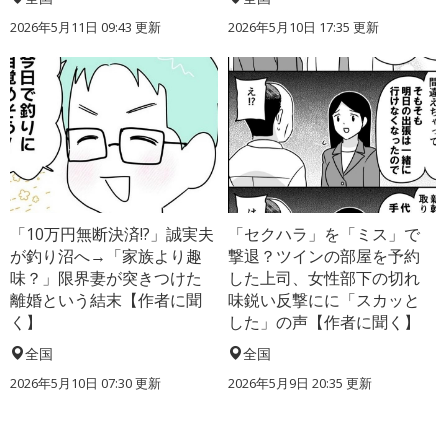
2026年5月11日 09:43 更新
2026年5月10日 17:35 更新
「10万円無断決済!?」誠実夫
「セクハラ」を「ミス」で
が釣り沼へ→「家族より趣
撃退？ツインの部屋を予約
味？」限界妻が突きつけた
した上司、女性部下の切れ
離婚という結末【作者に聞
味鋭い反撃にに「スカッと
く】
した」の声【作者に聞く】
全国
全国
2026年5月10日 07:30 更新
2026年5月9日 20:35 更新