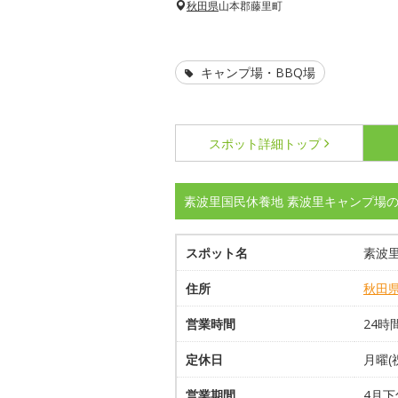
秋田県
山本郡藤里町
キャンプ場・BBQ場
スポット詳細
トップ
素波里国民休養地 素波里キャンプ場
スポット名
素波
住所
秋田
営業時間
24時
定休日
月曜(
営業期間
4月下