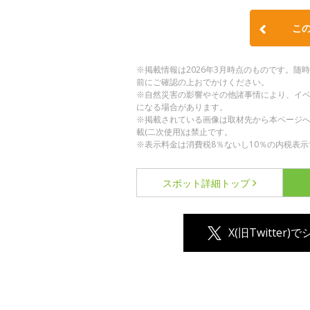
こ
※掲載情報は2026年3月時点のものです。
前にご確認の上おでかけください。
※自然災害の影響やその他諸事情により、イ
になる場合があります。
※掲載されている画像は取材先から本ページ
載(二次使用)は禁止です。
※表示料金は消費税8％ないし10％の内税表示
スポット詳細
トップ
X(旧Twitter)