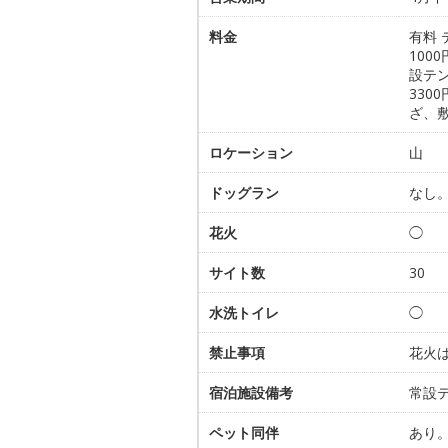
料金
有料 
100
設テン
330
ざ、
ロケーション
山
ドッグラン
なし
花火
◯
サイト数
30
水洗トイレ
◯
禁止事項
花火
宿泊施設備考
常設
ペット同伴
あり