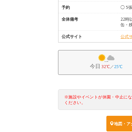
予約
◯ 5
全体備考
22
缶・
公式サイト
公式
今日
32℃
／
25℃
※施設やイベントが休園・中止に
ください。
地図・ア