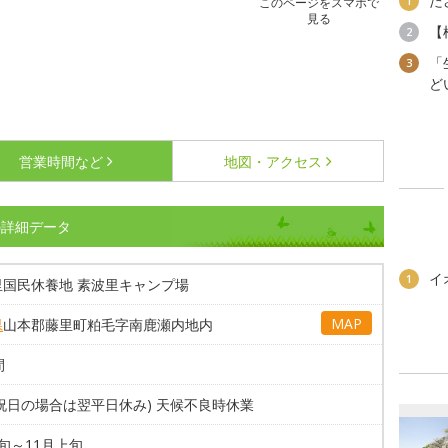
た
1
このページをスマホで
見る
【
2
「
3
ど
営業時間など
地図・アクセス
の詳細データ
イ
1
里国民休養地 素波里キャンプ場
MAP
県
山本郡藤里町粕毛字南鹿瀬内地内
間
祝日の場合は翌平日休み) 天候不良時休業
旬～11月上旬