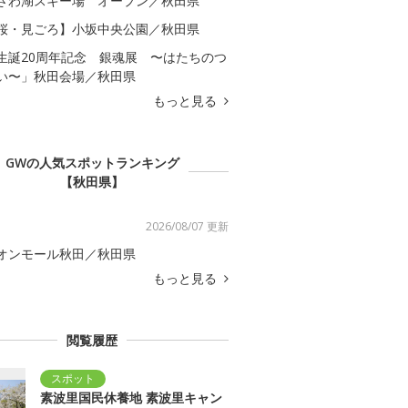
ざわ湖スキー場 オープン／秋田県
桜・見ごろ】小坂中央公園／秋田県
生誕20周年記念 銀魂展 〜はたちのつ
い〜」秋田会場／秋田県
もっと見る
GWの人気スポットランキング
【秋田県】
2026/08/07 更新
オンモール秋田／秋田県
もっと見る
閲覧履歴
素波里国民休養地 素波里キャン