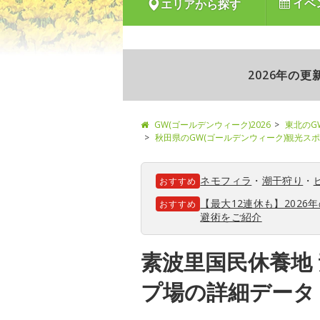
イベ
エリアから探す
2026年の
GW(ゴールデンウィーク)2026
東北のG
秋田県のGW(ゴールデンウィーク)観光ス
ネモフィラ
・
潮干狩り
・
おすすめ
【最大12連休も】202
おすすめ
避術をご紹介
素波里国民休養地
プ場の詳細データ