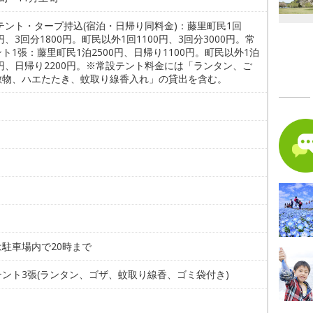
テント・タープ持込(宿泊・日帰り同料金)：藤里町民1回
0円、3回分1800円。町民以外1回1100円、3回分3000円。常
ト1張：藤里町民1泊2500円、日帰り1100円。町民以外1泊
0円、日帰り2200円。※常設テント料金には「ランタン、ご
敷物、ハエたたき、蚊取り線香入れ」の貸出を含む。
。
は駐車場内で20時まで
テント3張(ランタン、ゴザ、蚊取り線香、ゴミ袋付き)
。