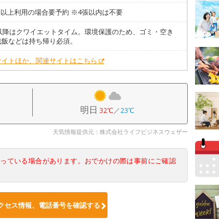
張以上利用の場合要予約 ※4張以内は不要
時以降はクワイエットタイム。環境保護のため、ゴミ・空き
残飯などは持ち帰り必須。
サイトほか、関連サイトはこちら
明日
32℃
／
23℃
天気情報提供元：株式会社ライフビジネスウェザー
なっている場合があります。おでかけの際は事前にご確認
クセス情報、電話番号を確認する